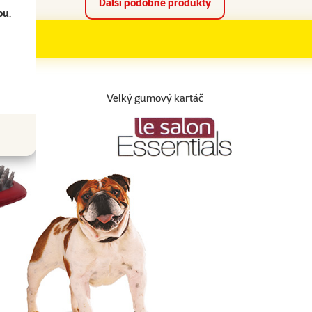
Další podobné produkty
ou
.
Velký gumový kartáč