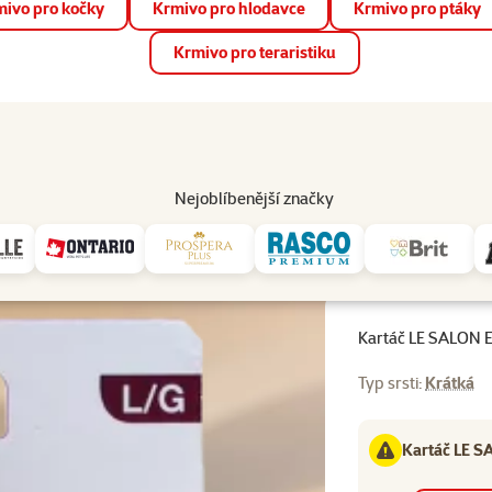
ivo pro kočky
Krmivo pro hlodavce
Krmivo pro ptáky
📱 Stáhněte si novou aplikaci Super zoo.
Více informací
Krmivo pro teraristiku
op
Akce a slevy
Prodejny
Služby
Poradna
Pomá
206
Nejoblíbenější značky
 LE SALON Essentials gumový velký
Kartáč LE SALON E
Typ srsti:
Krátká
Kartáč LE S