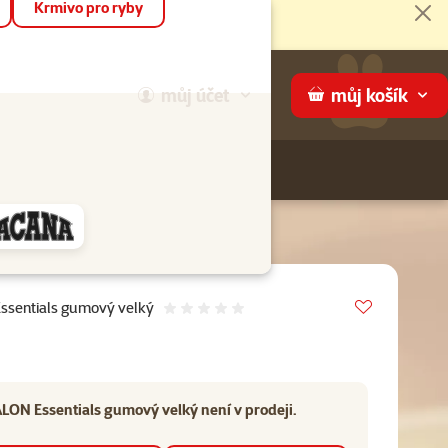
Krmivo pro ryby
Zav
můj
účet
můj
košík
Hledej
háme
Vložit do 
ssentials gumový velký
Hodnocení 0%
ALON Essentials gumový velký není v prodeji.