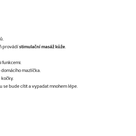
ů.
eň provádí
stimulační masáž kůže
.
 funkcemi.
ho domácího mazlíčka.
 kočky.
u se bude cítit a vypadat mnohem lépe.