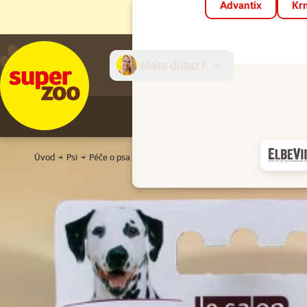
Advantix
Krm
Máte dotaz?
E-sh
Úvod
Psi
Péče o psa
Péče o srst
Hřebeny a kartáče
Kartáč