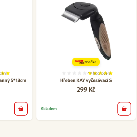
značka
cení
4×
hodnocení
í 100%, počet hodnocení: 1
Hodnocení 100%, počet h
tranný 5*18cm
Hřeben KAY vyčesávací S
Cena
299 Kč
Skladem
do košíku
do koš