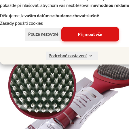
pokaždé přihlašovat, abychom vás neobtěžovali
nevhodnou reklam
Kartáč LE SALON Essentials
Děkujeme,
k vašim datům se budeme chovat slušně
.
gumový velký
Zásady použití cookies
Pouze nezbytné
Přijmout vše
superzoo.product.detail.content
Podrobné nastavení