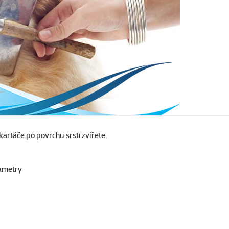
rtáče po povrchu srsti zvířete.
ametry