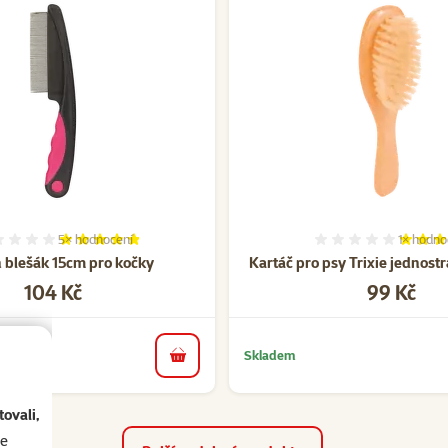
5×
hodnocení
1×
hodno
Hodnocení 96%, počet hodnocení: 5
Hodnocen
 blešák 15cm pro kočky
Kartáč pro psy Trixie jednos
Cena
Cena
104 Kč
99 Kč
Skladem
do košíku
ovali,
se