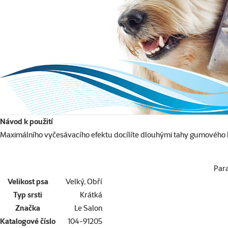
Návod k použití
Maximálního vyčesávacího efektu docílíte dlouhými tahy gumového ka
Par
Velikost psa
Velký, Obří
Typ srsti
Krátká
Značka
Le Salon
Katalogové číslo
104-91205