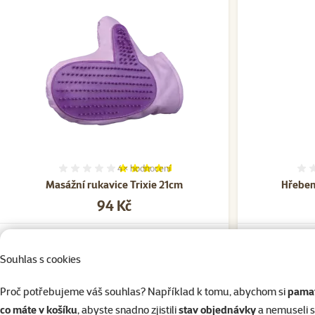
4×
hodnocení
Hodnocení 90%, počet hodnocení: 4
Masážní rukavice Trixie 21cm
Hřeben
Cena
94 Kč
Skladem
Skladem
do košíku
Souhlas s cookies
Proč potřebujeme váš souhlas? Například k tomu, abychom si
pamat
co máte v košíku
, abyste snadno zjistili
stav objednávky
a nemuseli 