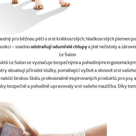
odný pro běžnou péči o srst krátkosrstých, hladkosrstých plemen ps
funkci – snadno
odstraňují odumřelé chlupy
a jiné nečistoty a zárov
Le Salon
ktů Le Salon se vyznačuje bezpečnými a pohodlnými ergonomickými
ry obsahují přírodní složky, pomáhající vyživit a obnovit srst vaše
nabízí širokou škálu profesionálně inspirovaných produktů pro psy a
aby bezpečně a pohodlně upravovaly srst vašeho mazlíčka. Díky tom