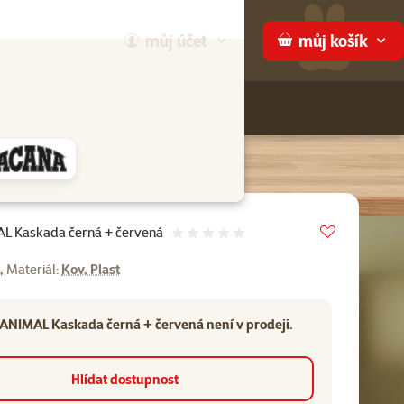
můj
účet
můj
košík
Hledej
háme
Vložit do 
L Kaskada černá + červená
Hodnocení 0%
,
Materiál:
Kov, Plast
ANIMAL Kaskada černá + červená není v prodeji.
Hlídat dostupnost