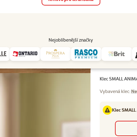
op
Akce a slevy
Prodejny
Služby
Poradna
Pomá
206
Nejoblíbenější značky
LL ANIMAL Kaskada černá + červená
Klec SMALL ANIMA
Vybavená klec:
Ne
Klec SMALL 