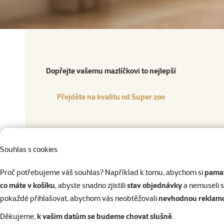
Katalogové číslo
2705-09
Dopřejte vašemu mazlíčkovi to nejlepší
Přejděte na kvalitu od Super zoo
Produkt
Dopřejte vašemu mazlíčkovi to nejlepší
Přejděte na kvalitu od Super zoo
Klec 
Souhlas s cookies
Proč potřebujeme váš souhlas? Například k tomu, abychom si
Vybavená klec
pamat
co máte v košíku
, abyste snadno zjistili
Materiál
stav objednávky
a nemuseli 
pokaždé přihlašovat, abychom vás neobtěžovali
Barva
nevhodnou reklam
Druh drobného savce
Kř
Děkujeme,
k vašim datům se budeme chovat slušně
.