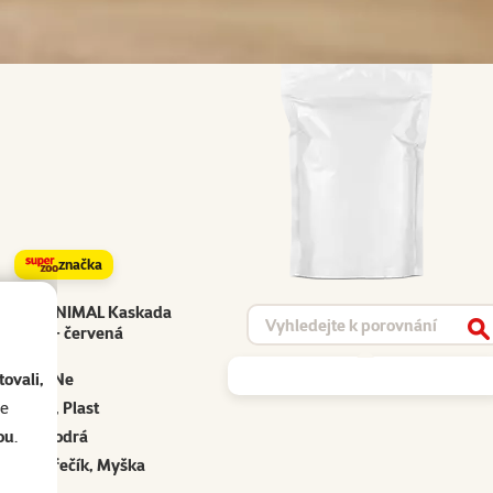
značka
SMALL ANIMAL Kaskada
Vyhledat produkt
černá + červená
V
ovali,
Ne
se
Kov, Plast
ou
.
Modrá
eček, Křečík, Myška