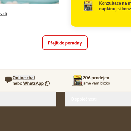
Konzultace na m
naplánuj si konz
avců
Přejít do poradny
Online chat
206 prodejen
nebo
WhatsApp
jsme vám blízko
O společnosti