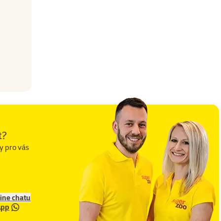
t?
y pro vás
line chatu
App