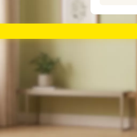
ňte výbavu z klece. Vždy dopřejte Vašemu hlodavci dostatek přírod
ametry