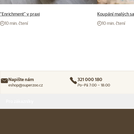
“Enrichment” v praxi
Koupání malých s
10 min. čtení
10 min. čtení
Napište nám
321 000 180
eshop@superzoo.cz
Po–Pá 7:00 – 18:00
Menu v patičce
Pro zákazníky