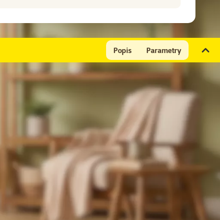
Popis
Parametry
ního materiálu na okus. Zabraňte možnému pozření plastu.