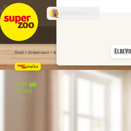
Máte dotaz?
E-sh
Úvod
Drobní savci
Klece a přepravky
Klece a boxy
Klec SMA
značka