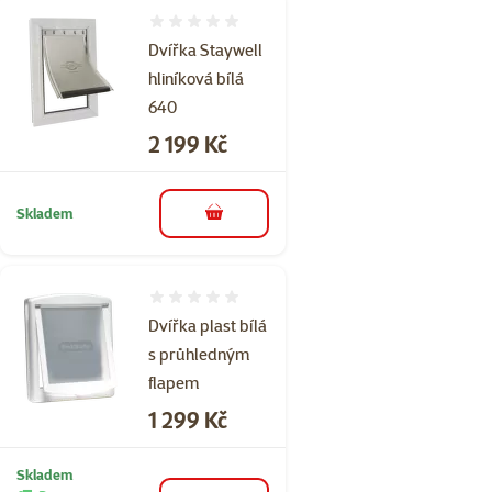
Hodnocení 0%
Dvířka Staywell
hliníková bílá
640
Cena
2 199 Kč
Skladem
do košíku
Hodnocení 0%
Dvířka plast bílá
s průhledným
flapem
Cena
1 299 Kč
Skladem