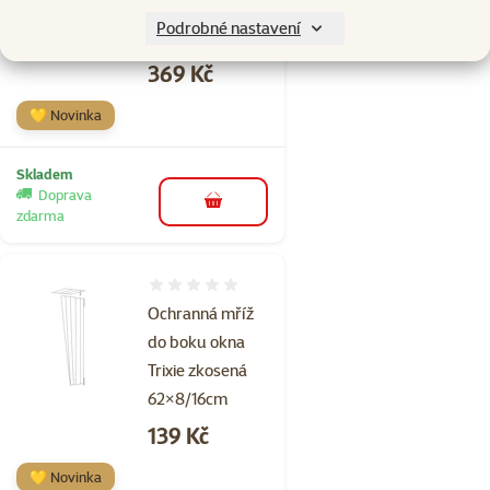
transparentní 4
Podrobné nastavení
× 3 m
Cena
369 Kč
💛 Novinka
Skladem
Doprava
do košíku
zdarma
Hodnocení 0%
Ochranná mříž
do boku okna
Trixie zkosená
62×8/16cm
Cena
139 Kč
💛 Novinka