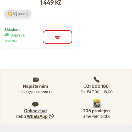
Cena
1 449 Kč
💥 Výprodej
Skladem
Doprava
do košíku
zdarma
Napište nám
321 000 180
eshop@superzoo.cz
Po–Pá 7:00 – 18:00
Online chat
206 prodejen
nebo
WhatsApp
jsme vám blízko
Menu v patičce