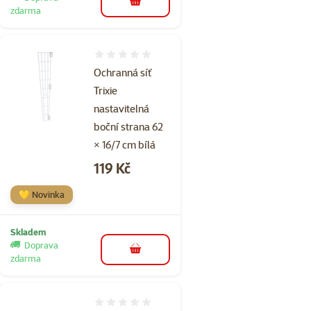
do košíku
zdarma
Hodnocení 0%
Ochranná síť
Trixie
nastavitelná
boční strana 62
× 16/7 cm bílá
Cena
119 Kč
💛 Novinka
Skladem
Doprava
do košíku
zdarma
Hodnocení 0%