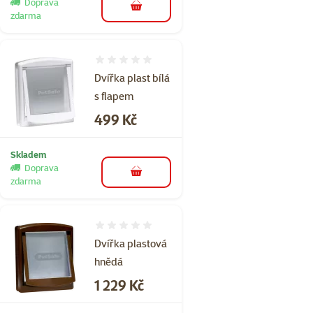
Doprava
do košíku
zdarma
Hodnocení 0%
Dvířka plast bílá
s flapem
Cena
499 Kč
Skladem
Doprava
do košíku
zdarma
Hodnocení 0%
Dvířka plastová
hnědá
Cena
1 229 Kč