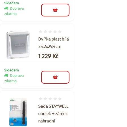
Skladem
Doprava
do košíku
zdarma
Hodnocení 0%
Dvířka plast bílá
35,2x29,4cm
Cena
1 229 Kč
Skladem
Doprava
do košíku
zdarma
Hodnocení 0%
Sada STAYWELL
obojek + zámek
náhradní