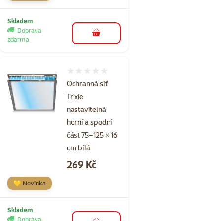
Skladem
Doprava
do košíku
zdarma
Hodnocení 0%
Ochranná síť
Trixie
nastavitelná
horní a spodní
část 75–125 × 16
cm bílá
Cena
269 Kč
💛 Novinka
Skladem
Doprava