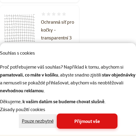
Hodnocení 0%
Ochranná síť pro
kočky -
transparentní 3
x 2 m
Souhlas s cookies
Cena
219 Kč
Proč potřebujeme váš souhlas? Například k tomu, abychom si
💛 Novinka
pamatovali, co máte v košíku
, abyste snadno zjistili
stav objednávky
a nemuseli se pokaždé přihlašovat, abychom vás neobtěžovali
Skladem
Doprava
nevhodnou reklamou
.
do košíku
zdarma
Děkujeme,
k vašim datům se budeme chovat slušně
.
Zásady použití cookies
Hodnocení 0%
Pouze nezbytné
Přijmout vše
Ochranná síť pro
kočky Trixie