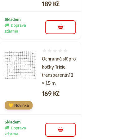
Cena
189 Kč
Skladem
Doprava
do košíku
zdarma
Hodnocení 0%
Ochranná síť pro
kočky Trixie
transparentní 2
× 1,5 m
Cena
169 Kč
💛 Novinka
Skladem
Doprava
do košíku
zdarma