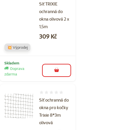
Síť TRIXIE
ochranná do
okna olivová 2 x
1,5m
Cena
309 Kč
💥 Výprodej
Skladem
Doprava
do košíku
zdarma
Hodnocení 0%
Síť ochranná do
okna pro kočky
Trixie 8*3m
olivová