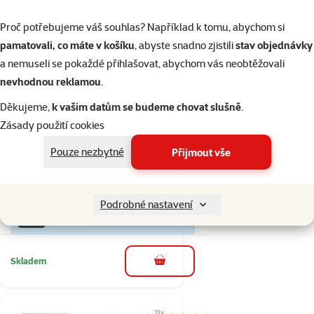
Skladem
do košíku
Proč potřebujeme váš souhlas? Například k tomu, abychom si
pamatovali, co máte v košíku
, abyste snadno zjistili
stav objednávky
a nemuseli se pokaždé přihlašovat, abychom vás neobtěžovali
8×
Hodnocení 80%, počet hodnocení: 8
hodnocení
nevhodnou reklamou
.
Kapsička Ontario
Děkujeme,
k vašim datům se budeme chovat slušně
.
Chicken and Crab in
Zásady použití cookies
Broth 80g
Pouze nezbytné
Přijmout vše
Cena
od 19 Kč
značka
Podrobné nastavení
%
Kup více, zaplať méně
Skladem
do košíku
11×