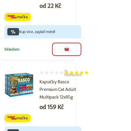
Cena
od 22 Kč
značka
%
Kup více, zaplať méně
Skladem
do košíku
1×
Hodnocení 100%, počet hodnocení: 1
hodnocení
Kapsičky Rasco
Premium Cat Adult
Multipack 12x85g
Cena
od 159 Kč
značka