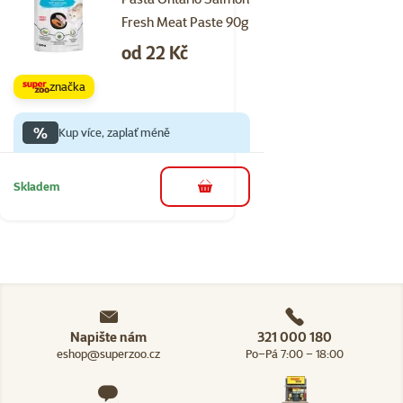
Fresh Meat Paste 90g
Cena
od 22 Kč
značka
%
Kup více, zaplať méně
Skladem
do košíku
Napište nám
321 000 180
eshop@superzoo.cz
Po–Pá 7:00 – 18:00