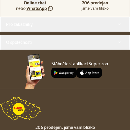
Online chat
206 prodejen
nebo
WhatsApp
jsme vám blízko
Menu v patičce
Pro zákazníky
O společnosti
Stáhněte si aplikaci Super zoo
206 prodejen,
jsme vám blízko