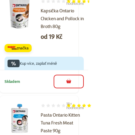
Hodnocení 89%, počet hodnocení: 11
hodnocení
Kapsička Ontario
Chicken and Pollock in
Broth 80g
Cena
od 19 Kč
značka
%
Kup více, zaplať méně
Skladem
do košíku
18×
Hodnocení 99%, počet hodnocení: 18
hodnocení
Pasta Ontario Kitten
Tuna Fresh Meat
Paste 90g