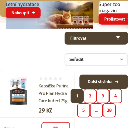
Letní hydratace
Super zoo
magazín
Nakoupit
Prolistovat
Parametrický filtr
Vybrané filtry
Produkty v kategorii Kapsičky a konzervy pro kočky
Filtrovat
Seřadit
Hodnocení 0%
Další stránka
Kapsička Purina
Pro Plan Hydra
1
2
3
4
Care kuřecí 75g
Cena
29 Kč
5
…
28