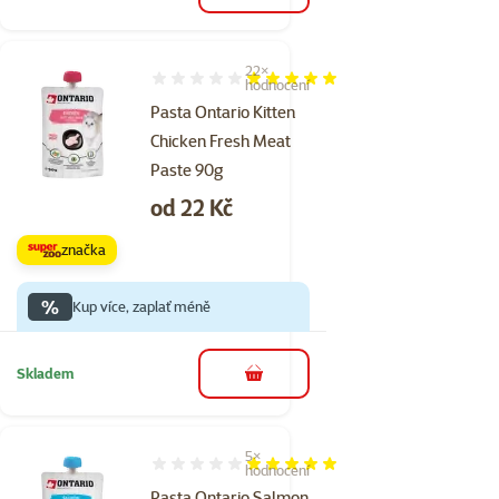
22×
Hodnocení 100%, počet hodnocení: 22
hodnocení
Pasta Ontario Kitten
Chicken Fresh Meat
Paste 90g
Cena
od 22 Kč
značka
%
Kup více, zaplať méně
Skladem
do košíku
5×
Hodnocení 100%, počet hodnocení: 5
hodnocení
Pasta Ontario Salmon