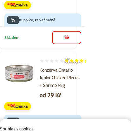
značka
%
Kup více, zaplať méně
Skladem
do košíku
10×
Hodnocení 86%, počet hodnocení: 10
hodnocení
Konzerva Ontario
Junior Chicken Pieces
+ Shrimp 95g
Cena
od 29 Kč
značka
%
Kup více, zaplať méně
Souhlas s cookies