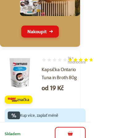
Nakoupit
14×
Hodnocení 94%, počet hodnocení: 14
hodnocení
Kapsička Ontario
Tuna in Broth 80g
Cena
od 19 Kč
značka
%
Kup více, zaplať méně
Skladem
do košíku