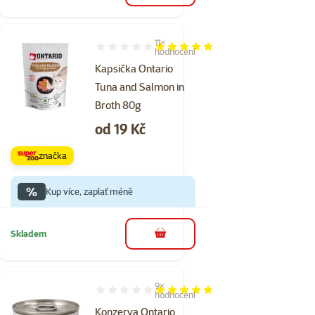
11×
Hodnocení 98%, počet hodnocení: 11
hodnocení
Kapsička Ontario
Tuna and Salmon in
Broth 80g
Cena
od 19 Kč
značka
%
Kup více, zaplať méně
Skladem
do košíku
9×
Hodnocení 100%, počet hodnocení: 9
hodnocení
Konzerva Ontario