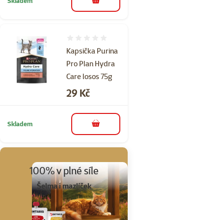
Skladem
do košíku
Hodnocení 0%
Kapsička Purina
Pro Plan Hydra
Care losos 75g
Cena
29 Kč
Skladem
do košíku
100% v plné síle
Šelma i mazlíček