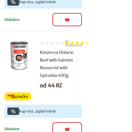
%
Kup více, zaplať méně
Skladem
do košíku
8×
Hodnocení 88%, počet hodnocení: 8
hodnocení
Konzerva Ontario
Beef with Salmon
flavoured with
Spirulina 400g
Cena
od 44 Kč
značka
%
Kup více, zaplať méně
Skladem
do košíku