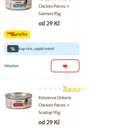
Chicken Pieces +
Salmon 95g
Cena
od 29 Kč
značka
%
Kup více, zaplať méně
Skladem
do košíku
11×
Hodnocení 87%, počet hodnocení: 11
hodnocení
Konzerva Ontario
Chicken Pieces +
Scallop 95g
Cena
od 29 Kč