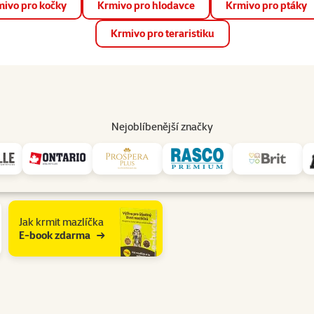
ivo pro kočky
Krmivo pro hlodavce
Krmivo pro ptáky
📱 Stáhněte si novou aplikaci Super zoo.
Více informací
Krmivo pro teraristiku
op
Akce a slevy
Prodejny
Služby
Poradna
Pomá
206
Nejoblíbenější značky
Jak krmit mazlíčka
E-book zdarma