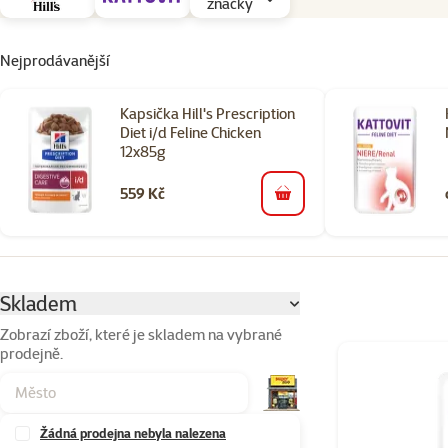
značky
Nejprodávanější
Kapsička Hill's Prescription
Diet i/d Feline Chicken
12x85g
559 Kč
do košíku
Parametrický filtr
Vybrané filtry
Skladem
Zobrazí zboží, které je skladem na vybrané
prodejně.
Produkty v kateg
Žádná prodejna nebyla nalezena