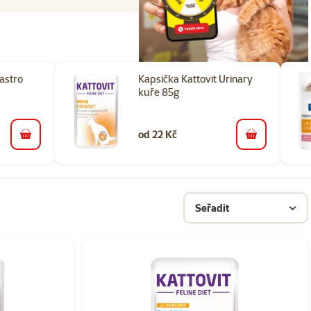
astro
Kapsička Kattovit Urinary
kuře 85g
od 22 Kč
do košíku
do košíku
Seřadit