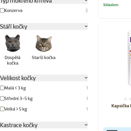
Typ mokrého krmiva
Skladem
Konzerva
2
Stáří kočky
Dospělá
Starší kočka
kočka
Velikost kočky
Malá < 3 kg
1
Střední 3–5 kg
1
Kapsička K
Velká > 5 kg
1
Kastrace kočky