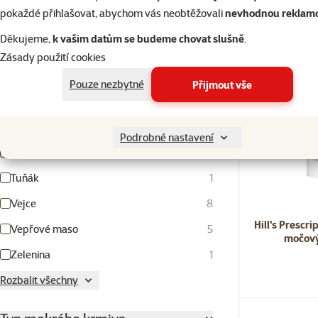
pokaždé přihlašovat, abychom vás neobtěžovali
nevhodnou reklam
Mořské ryby
2
Děkujeme,
k vašim datům se budeme chovat slušně
.
Obiloviny
15
Zásady použití cookies
Ovoce
4
Pouze nezbytné
Přijmout vše
Rýže
3
Sušené mléko
1
Podrobné nastavení
Telecí maso
1
Tuňák
1
Vejce
8
Hill's Prescri
Vepřové maso
5
močový
Zelenina
1
Rozbalit všechny