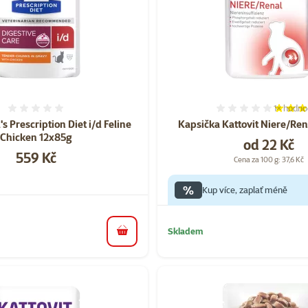
1×
hodno
Hodnocení 0%
Hodnocen
's Prescription Diet i/d Feline
Kapsička Kattovit Niere/Ren
Chicken 12x85g
Cena
od 22 Kč
Cena
559 Kč
Cena za 100 g: 37,6 Kč
%
Kup více, zaplať méně
Skladem
do košíku