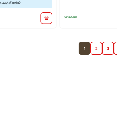
e, zaplať méně
Skladem
do košíku
1
2
3