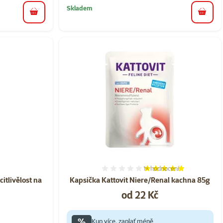
Skladem
do koš
do košíku
1×
hodnocení
ní 0%
Hodnocení 100%, počet ho
citlivělost na
Kapsička Kattovit Niere/Renal kachna 85g
Cena
od 22 Kč
%
Kup více, zaplať méně