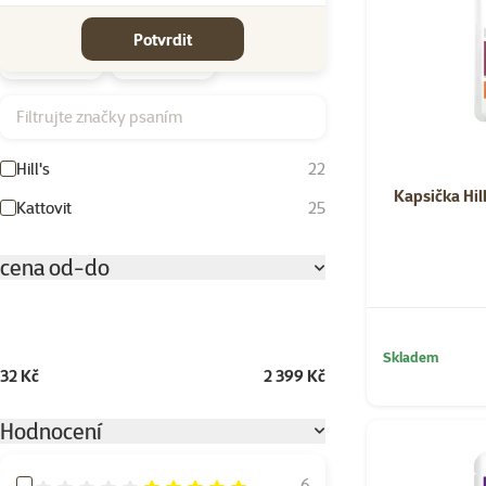
Značky
Potvrdit
Filtrujte značky psaním
Hill's
22
Kapsička Hill
Kattovit
25
cena od-do
Skladem
32 Kč
2 399 Kč
Hodnocení
Hodnocení 100%
6