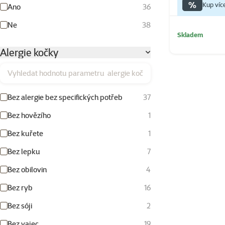
%
Kup víc
Ano
36
Ne
38
Skladem
Alergie kočky
Vyhledat hodnotu parametru alergie kočky
Bez alergie bez specifických potřeb
37
Bez hovězího
1
Bez kuřete
1
Bez lepku
7
Bez obilovin
4
Bez ryb
16
Bez sóji
2
Bez vajec
19