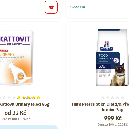
Skladem
do košíku
2×
hodnocení
Hodnocení 100%, počet hodnocení: 2
Hodnoce
attovit Urinary telecí 85g
Hill's Prescription Diet z/d Pře
krmivo 3kg
Cena
od 22 Kč
Cena
999 Kč
Cena za 100 g: 37,6 Kč
Cena za 100 g: 33,3 Kč