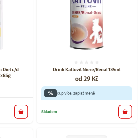
ní 0%
Hodnocení 0%
n Diet c/d
Drink Kattovit Niere/Renal 135ml
2x85g
Cena
od 29 Kč
%
Kup více, zaplať méně
Skladem
do košíku
do koš