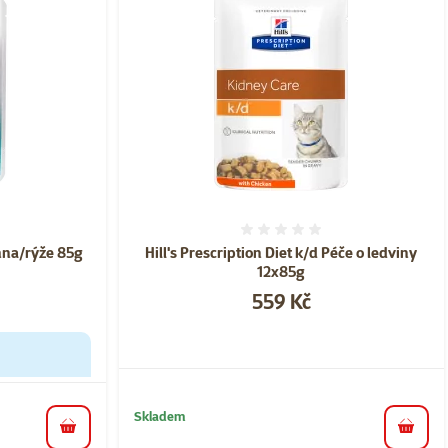
ní 0%
Hodnocení 0%
hna/rýže 85g
Hill's Prescription Diet k/d Péče o ledviny
12x85g
Cena
559 Kč
Skladem
do koš
do košíku