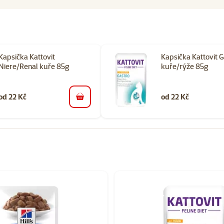
Kapsička Kattovit
Kapsička Kattovit G
Niere/Renal kuře 85g
kuře/rýže 85g
od 22 Kč
od 22 Kč
do košíku
orii Veterinární diety pro kočky