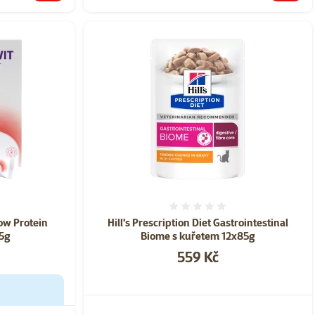
ní 0%
Hodnocení 0%
Low Protein
Hill's Prescription Diet Gastrointestinal
5g
Biome s kuřetem 12x85g
Cena
559 Kč