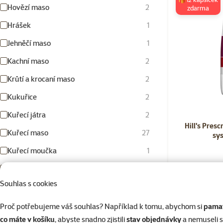
Hovězí maso
2
zdarma
Hrášek
1
Jehněčí maso
1
Kachní maso
2
Krůtí a krocaní maso
2
Kukuřice
2
Kuřecí játra
2
Hill's Presc
Kuřecí maso
27
sy
Kuřecí moučka
1
Losos
6
Hill's Pre
Souhlas s cookies
Maso
4
systém k
Minerály
1
Proč potřebujeme váš souhlas? Například k tomu, abychom si
pamat
Skladem
Doprava zd
co máte v košíku
, abyste snadno zjistili
stav objednávky
a nemuseli 
Mléko/mléčné výrobky
2