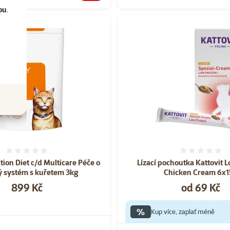
ou
.
Hodnocení 0%
Hodnoce
ption Diet c/d Multicare Péče o
Lízací pochoutka Kattovit 
 systém s kuřetem 3kg
Chicken Cream 6x1
Cena
Cena
899 Kč
od 69 Kč
%
Kup více, zaplať méně