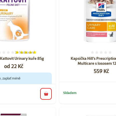
2×
hodnocení
Hodnocení 100%, počet hodnocení: 2
Hodnoce
Kattovit Urinary kuře 85g
Kapsička Hill's Prescriptio
Multicare s lososem 1
Cena
od 22 Kč
Cena
559 Kč
e, zaplať méně
Skladem
do košíku