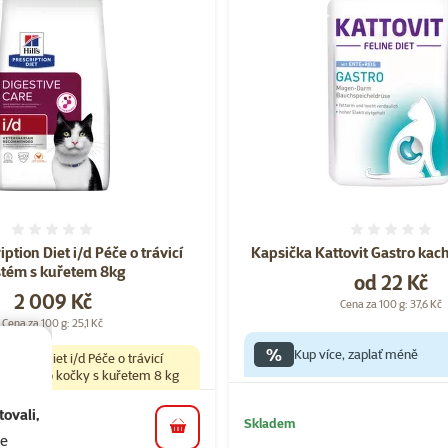
Hodnocení 0%
Hodnoce
ription Diet i/d Péče o trávicí
Kapsička Kattovit Gastro kac
stém s kuřetem 8kg
Cena
od 22 Kč
Cena
2 009 Kč
Cena za 100 g: 37,6 Kč
Cena za 100 g: 25,1 Kč
%
Kup více, zaplať méně
scription Diet i/d Péče o trávicí
rmivo pro kočky s kuřetem 8 kg
ovali,
Skladem
do košíku
arma
se