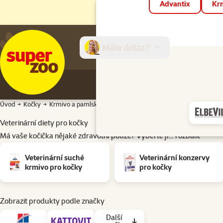
Advantix
Krm
Máte dotaz?
E-sh
Úvod
Kočky
Krmivo a pamlsky
Veterinární diety pro kočky
Veterinární diety pro kočky
Má vaše kočička nějaké zdravotní potíže? Vyberte jí…
rozbalit
Podkategorie
Veterinární suché
Veterinární konzervy
krmivo pro kočky
pro kočky
Zobrazit produkty podle značky
Další