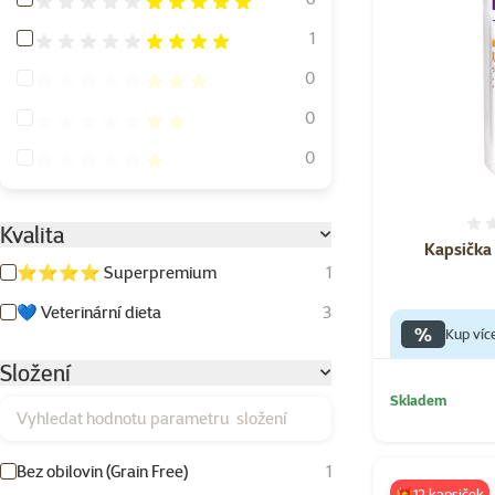
Hodnocení 80%
1
Hodnocení 60%
0
Hodnocení 40%
0
Hodnocení 20%
0
Kvalita
Kapsička 
⭐⭐⭐⭐ Superpremium
1
💙 Veterinární dieta
3
%
Kup víc
Složení
Skladem
Vyhledat hodnotu parametru složení
Bez obilovin (Grain Free)
1
🎁12 kapsiček