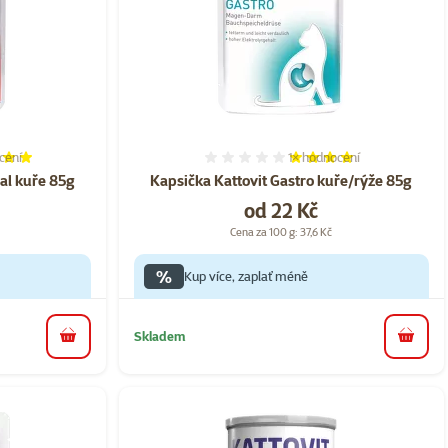
cení
1×
hodnocení
í 100%, počet hodnocení: 1
Hodnocení 80%, počet hod
al kuře 85g
Kapsička Kattovit Gastro kuře/rýže 85g
Cena
od 22 Kč
Cena za 100 g: 37,6 Kč
%
Kup více, zaplať méně
Skladem
do košíku
do koš