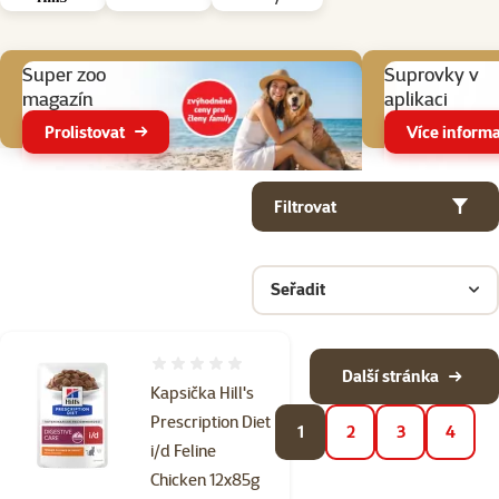
Aktuální akce
Super zoo
Suprovky v
magazín
aplikaci
Prolistovat
Více informa
Parametrický filtr
Vybrané filtry
Produkty v kategorii Veterinární diety pro kočky
Filtrovat
Seřadit
Hodnocení 0%
Další stránka
Kapsička Hill's
Prescription Diet
1
2
3
4
i/d Feline
Chicken 12x85g