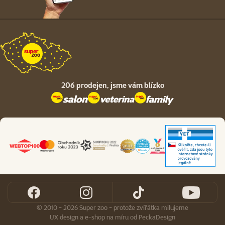
206 prodejen,
jsme vám blízko
© 2010 - 2026 Super zoo - protože zvířátka milujeme
UX design
a
e-shop na míru
od
PeckaDesign