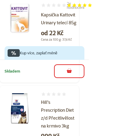
2×
Hodnocení 100%, počet hodnocení: 2
hodnocení
Kapsička Kattovit
Urinary telecí 85g
Cena
od 22 Kč
Cena za 100 g: 37,6 Kč
%
Kup více, zaplať méně
Skladem
do košíku
Hodnocení 0%
Hill's
Prescription Diet
z/d Přecitlivělost
na krmivo 3kg
Cena
999 Kč