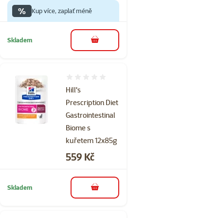
%
Kup více, zaplať méně
Skladem
do košíku
Hodnocení 0%
Hill's
Prescription Diet
Gastrointestinal
Biome s
kuřetem 12x85g
Cena
559 Kč
Skladem
do košíku