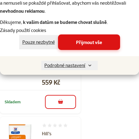
a nemuseli se pokaždé přihlašovat, abychom vás neobtěžovali
nevhodnou reklamou
.
Skladem
do košíku
Děkujeme,
k vašim datům se budeme chovat slušně
.
Zásady použití cookies
Hodnocení 0%
Pouze nezbytné
Přijmout vše
Hill's
Prescription Diet
k/d Péče o
Podrobné nastavení
ledviny 12x85g
Cena
559 Kč
Skladem
do košíku
Hodnocení 0%
Hill's