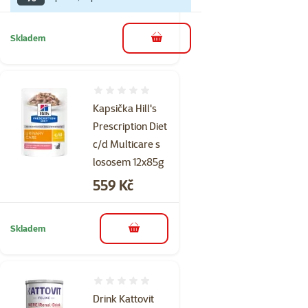
Skladem
do košíku
Hodnocení 0%
Kapsička Hill's
Prescription Diet
c/d Multicare s
lososem 12x85g
Cena
559 Kč
Skladem
do košíku
Hodnocení 0%
Drink Kattovit