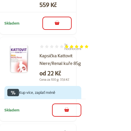
Cena
559 Kč
Skladem
do košíku
1×
Hodnocení 100%, počet hodnocení: 1
hodnocení
Kapsička Kattovit
Niere/Renal kuře 85g
Cena
od 22 Kč
Cena za 100 g: 37,6 Kč
%
Kup více, zaplať méně
Skladem
do košíku