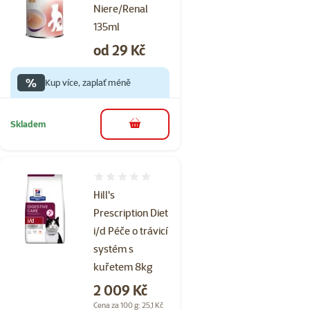
Niere/Renal
135ml
Cena
od 29 Kč
%
Kup více, zaplať méně
Skladem
do košíku
Hodnocení 0%
Hill's
Prescription Diet
i/d Péče o trávicí
systém s
kuřetem 8kg
Cena
2 009 Kč
Cena za 100 g: 25,1 Kč