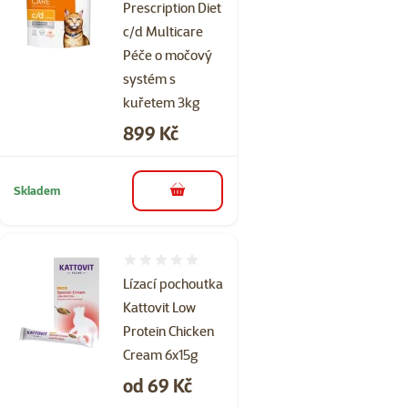
Prescription Diet
c/d Multicare
Péče o močový
systém s
kuřetem 3kg
Cena
899 Kč
Skladem
do košíku
Hodnocení 0%
Lízací pochoutka
Kattovit Low
Protein Chicken
Cream 6x15g
Cena
od 69 Kč