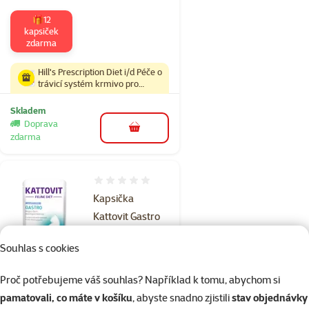
🎁12
kapsiček
zdarma
Hill's Prescription Diet i/d Péče o
trávicí systém krmivo pro
kočky s kuřetem 8 kg
Skladem
Doprava
do košíku
zdarma
Hodnocení 0%
Kapsička
Kattovit Gastro
kachna/rýže 85g
Souhlas s cookies
Cena
od 22 Kč
Cena za 100 g: 37,6 Kč
Proč potřebujeme váš souhlas? Například k tomu, abychom si
pamatovali, co máte v košíku
, abyste snadno zjistili
stav objednávky
%
Kup více, zaplať méně