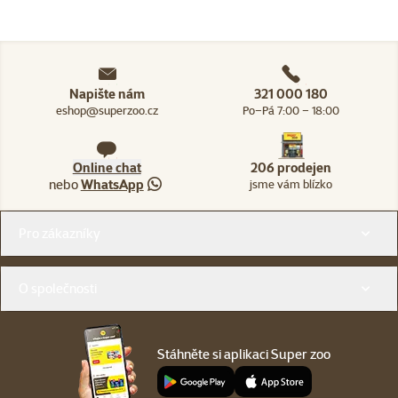
Napište nám
321 000 180
eshop@superzoo.cz
Po–Pá 7:00 – 18:00
Online chat
206 prodejen
nebo
WhatsApp
jsme vám blízko
Menu v patičce
Pro zákazníky
O společnosti
Stáhněte si aplikaci Super zoo