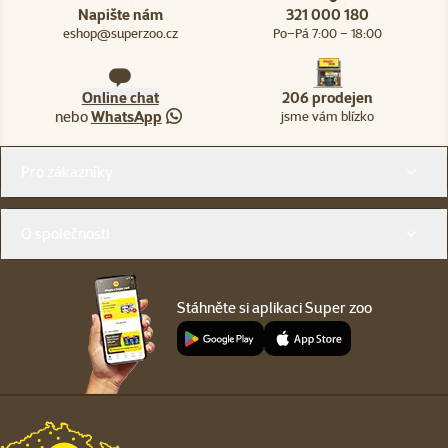
Napište nám
321 000 180
eshop@superzoo.cz
Po–Pá 7:00 – 18:00
Online chat
206 prodejen
nebo
WhatsApp
jsme vám blízko
Menu v patičce
Pro zákazníky
O společnosti
Stáhněte si aplikaci Super zoo