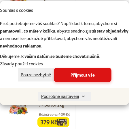
Běžná cena 409 Kč
Souhlas s cookies
379 Kč
family
cena
Proč potřebujeme váš souhlas? Například k tomu, abychom si
Cena za 100 g: 19,0 Kč
pamatovali, co máte v košíku
, abyste snadno zjistili
stav objednávky
značka
a nemuseli se pokaždé přihlašovat, abychom vás neobtěžovali
nevhodnou reklamou
.
2 konzervy Ontario 95 g zdarma
Děkujeme,
k vašim datům se budeme chovat slušně
.
Zásady použití cookies
Skladem
do košíku
Pouze nezbytné
Přijmout vše
5×
Hodnocení 100%, počet hodnocení: 5
hodnocení
Podrobné nastavení
Ontario Cat Sterilised
7+ Senior 2kg
Běžná cena 409 Kč
379 Kč
family
cena