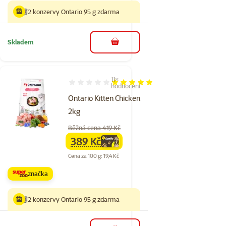
2 konzervy Ontario 95 g zdarma
Skladem
do košíku
11×
Hodnocení 98%, počet hodnocení: 11
hodnocení
Ontario Kitten Chicken
2kg
Běžná cena 419 Kč
389 Kč
family
cena
Cena za 100 g: 19,4 Kč
značka
2 konzervy Ontario 95 g zdarma