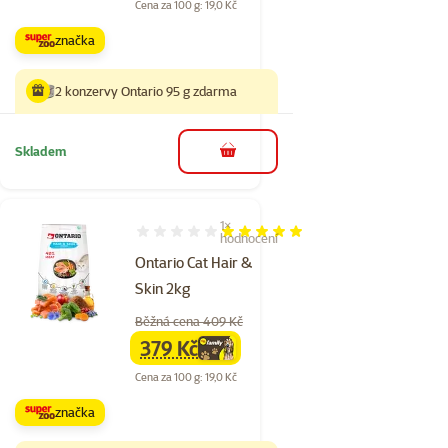
Cena za 100 g: 19,0 Kč
značka
2 konzervy Ontario 95 g zdarma
Skladem
do košíku
1×
Hodnocení 100%, počet hodnocení: 1
hodnocení
Ontario Cat Hair &
Skin 2kg
Běžná cena 409 Kč
379 Kč
family
cena
Cena za 100 g: 19,0 Kč
značka