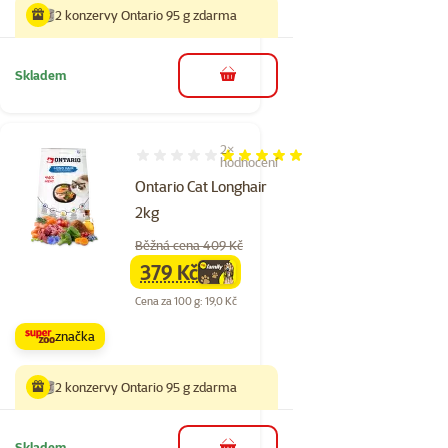
2 konzervy Ontario 95 g zdarma
Skladem
do košíku
2×
Hodnocení 100%, počet hodnocení: 2
hodnocení
Ontario Cat Longhair
2kg
Běžná cena 409 Kč
379 Kč
family
cena
Cena za 100 g: 19,0 Kč
značka
2 konzervy Ontario 95 g zdarma
Skladem