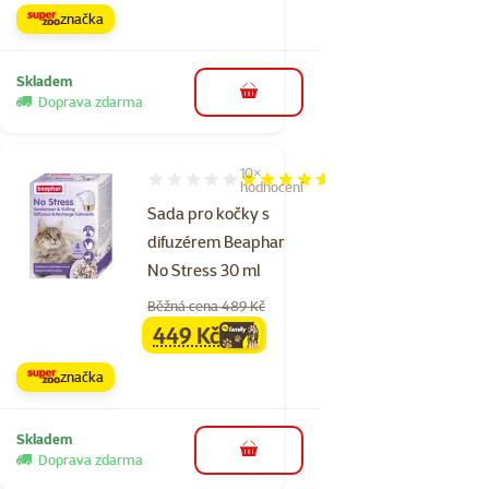
značka
Skladem
do košíku
Doprava zdarma
10×
Hodnocení 92%, počet hodnocení: 10
hodnocení
Sada pro kočky s
difuzérem Beaphar
No Stress 30 ml
Běžná cena 489 Kč
449 Kč
family
cena
značka
Skladem
do košíku
Doprava zdarma