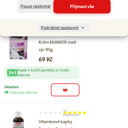
Pouze nezbytné
Přijmout vše
Skladem
do košíku
Doprava zdarma
Podrobné nastavení
3×
Hodnocení 100%, počet hodnocení: 3
hodnocení
Krém MIAMOR malt
sýr 90g
Cena
69 Kč
Kupte 4 kočičí pamlsky a 1 máte
3+1
zdarma
Skladem
do košíku
Doprava zdarma
7×
Hodnocení 100%, počet hodnocení: 7
hodnocení
Vitaminové kapky