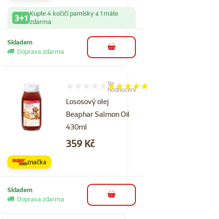
Kupte 4 kočičí pamlsky a 1 máte
3+1
zdarma
Skladem
do košíku
Doprava zdarma
9×
Hodnocení 98%, počet hodnocení: 9
hodnocení
Lososový olej
Beaphar Salmon Oil
430ml
Cena
359 Kč
značka
Skladem
do košíku
Doprava zdarma