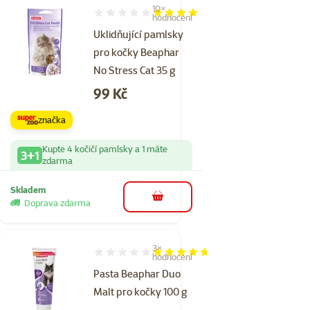
10×
Hodnocení 80%, počet hodnocení: 10
hodnocení
Uklidňující pamlsky
pro kočky Beaphar
No Stress Cat 35 g
Cena
99 Kč
značka
Kupte 4 kočičí pamlsky a 1 máte
3+1
zdarma
Skladem
do košíku
Doprava zdarma
3×
Hodnocení 93%, počet hodnocení: 3
hodnocení
Pasta Beaphar Duo
Malt pro kočky 100 g