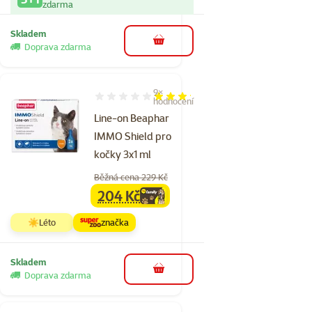
zdarma
Skladem
do košíku
Doprava zdarma
9×
Hodnocení 64%, počet hodnocení: 9
hodnocení
Line-on Beaphar
IMMO Shield pro
kočky 3x1 ml
Běžná cena 229 Kč
204 Kč
family
cena
☀️Léto
značka
Skladem
do košíku
Doprava zdarma