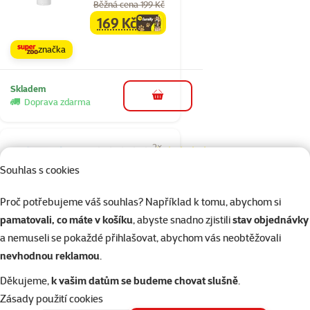
Běžná cena 199 Kč
169 Kč
family
cena
značka
Skladem
do košíku
Doprava zdarma
2×
Hodnocení 90%, počet hodnocení: 2
hodnocení
Souhlas s cookies
Pochoutka pro
zdravé zuby Beaphar
Proč potřebujeme váš souhlas? Například k tomu, abychom si
Cat-A-Dent Bits 35 g
pamatovali, co máte v košíku
, abyste snadno zjistili
stav objednávky
Cena
69 Kč
a nemuseli se pokaždé přihlašovat, abychom vás neobtěžovali
nevhodnou reklamou
.
značka
Děkujeme,
k vašim datům se budeme chovat slušně
.
Kupte 4 kočičí pamlsky a 1 máte
3+1
Zásady použití cookies
zdarma