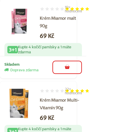
10×
Hodnocení 100%, počet hodnocení: 10
hodnocení
Krém Miamor malt
90g
Cena
69 Kč
Kupte 4 kočičí pamlsky a 1 máte
3+1
zdarma
Skladem
do košíku
Doprava zdarma
22×
Hodnocení 95%, počet hodnocení: 22
hodnocení
Krém Miamor Multi-
Vitamín 90g
Cena
69 Kč
Kupte 4 kočičí pamlsky a 1 máte
3+1