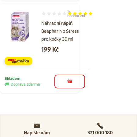
1×
Hodnocení 100%, počet hodnocení: 1
hodnocení
Náhradní náplň
Beaphar No Stress
pro kočky 30 ml
Cena
199 Kč
značka
Skladem
do košíku
Doprava zdarma
Napište nám
321 000 180