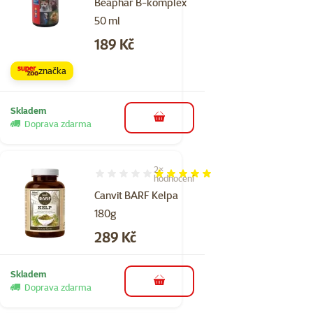
Beaphar B-komplex
50 ml
Cena
189 Kč
značka
Skladem
do košíku
Doprava zdarma
2×
Hodnocení 100%, počet hodnocení: 2
hodnocení
Canvit BARF Kelpa
180g
Cena
289 Kč
Skladem
do košíku
Doprava zdarma