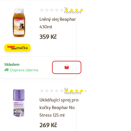
1×
Hodnocení 80%, počet hodnocení: 1
hodnocení
Lněný olej Beaphar
430ml
Cena
359 Kč
značka
Skladem
do košíku
Doprava zdarma
6×
Hodnocení 87%, počet hodnocení: 6
hodnocení
Uklidňující sprej pro
kočky Beaphar No
Stress 125 ml
Cena
269 Kč