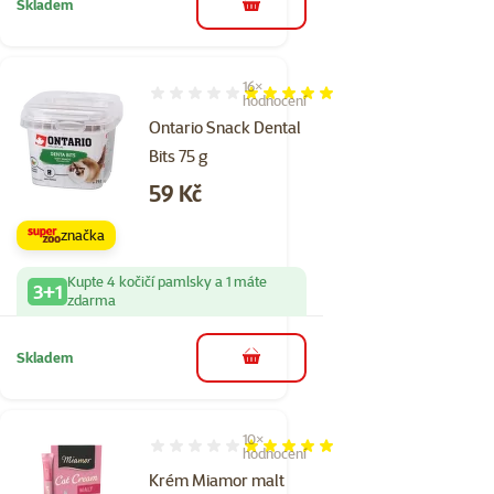
Skladem
do košíku
16×
Hodnocení 96%, počet hodnocení: 16
hodnocení
Ontario Snack Dental
Bits 75 g
Cena
59 Kč
značka
Kupte 4 kočičí pamlsky a 1 máte
3+1
zdarma
Skladem
do košíku
10×
Hodnocení 100%, počet hodnocení: 10
hodnocení
Krém Miamor malt