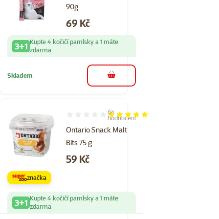
90g
Cena
69 Kč
Kupte 4 kočičí pamlsky a 1 máte
3+1
zdarma
Skladem
do košíku
6×
Hodnocení 97%, počet hodnocení: 6
hodnocení
Ontario Snack Malt
Bits 75 g
Cena
59 Kč
značka
Kupte 4 kočičí pamlsky a 1 máte
3+1
zdarma