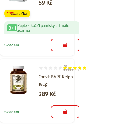
Cena
59 Kč
značka
Kupte 4 kočičí pamlsky a 1 máte
3+1
zdarma
Skladem
do košíku
2×
Hodnocení 100%, počet hodnocení: 2
hodnocení
Canvit BARF Kelpa
180g
Cena
289 Kč
Skladem
do košíku