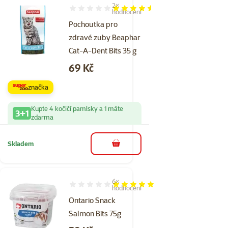
2×
Hodnocení 90%, počet hodnocení: 2
hodnocení
Pochoutka pro
zdravé zuby Beaphar
Cat-A-Dent Bits 35 g
Cena
69 Kč
značka
Kupte 4 kočičí pamlsky a 1 máte
3+1
zdarma
Skladem
do košíku
6×
Hodnocení 97%, počet hodnocení: 6
hodnocení
Ontario Snack
Salmon Bits 75g