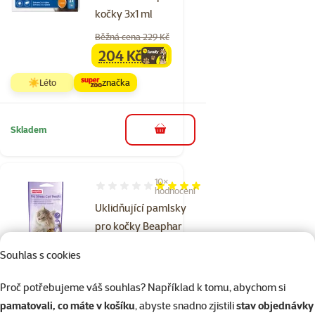
kočky 3x1 ml
Běžná cena 229 Kč
204 Kč
family
cena
☀️Léto
značka
Skladem
do košíku
10×
Hodnocení 80%, počet hodnocení: 10
hodnocení
Uklidňující pamlsky
pro kočky Beaphar
No Stress Cat 35 g
Souhlas s cookies
Cena
99 Kč
Proč potřebujeme váš souhlas? Například k tomu, abychom si
značka
pamatovali, co máte v košíku
, abyste snadno zjistili
stav objednávky