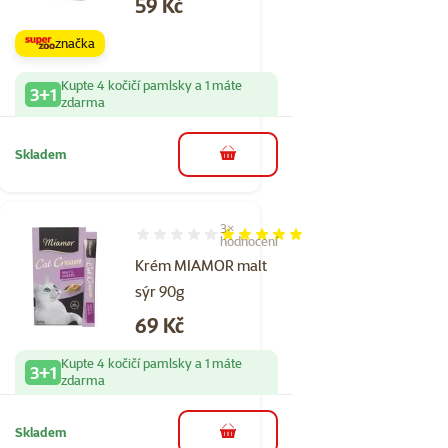
Cena
59 Kč
značka
Kupte 4 kočičí pamlsky a 1 máte
3+1
zdarma
Skladem
do košíku
3×
Hodnocení 100%, počet hodnocení: 3
hodnocení
Krém MIAMOR malt
sýr 90g
Cena
69 Kč
Kupte 4 kočičí pamlsky a 1 máte
3+1
zdarma
Skladem
do košíku