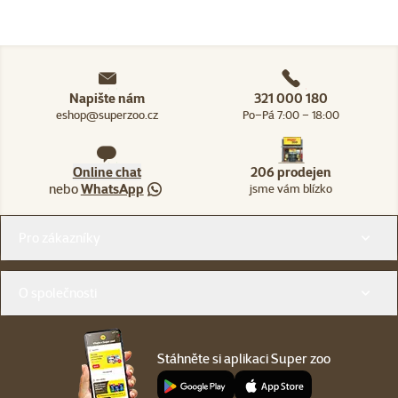
Napište nám
321 000 180
eshop@superzoo.cz
Po–Pá 7:00 – 18:00
Online chat
206 prodejen
nebo
WhatsApp
jsme vám blízko
Menu v patičce
Pro zákazníky
O společnosti
Stáhněte si aplikaci Super zoo