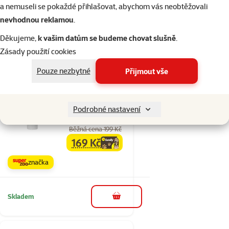
a nemuseli se pokaždé přihlašovat, abychom vás neobtěžovali
Kupte 4 kočičí pamlsky a 1 máte
3+1
zdarma
nevhodnou reklamou
.
Děkujeme,
k vašim datům se budeme chovat slušně
.
Skladem
do košíku
Zásady použití cookies
Pouze nezbytné
Přijmout vše
3×
Hodnocení 93%, počet hodnocení: 3
hodnocení
Pasta Beaphar Duo
Podrobné nastavení
Malt pro kočky 100 g
Běžná cena 199 Kč
169 Kč
family
cena
značka
Skladem
do košíku