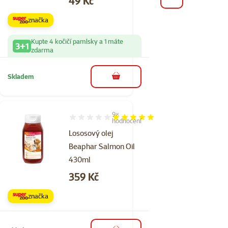
49 Kč
značka
Kupte 4 kočičí pamlsky a 1 máte
3+1
zdarma
Skladem
do košíku
9×
Hodnocení 98%, počet hodnocení: 9
hodnocení
Lososový olej
Beaphar Salmon Oil
430ml
Cena
359 Kč
značka