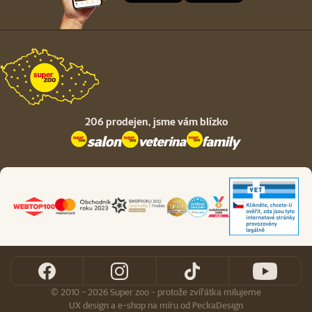
206 prodejen,
jsme vám blízko
© 2010 - 2026 Super zoo - protože zvířátka milujeme
UX design
a
e-shop na míru
od
PeckaDesign