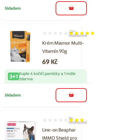
Skladem
do košíku
22×
Hodnocení 95%, počet hodnocení: 22
hodnocení
Krém Miamor Multi-
Vitamín 90g
Cena
69 Kč
Kupte 4 kočičí pamlsky a 1 máte
3+1
zdarma
Skladem
do košíku
9×
Hodnocení 64%, počet hodnocení: 9
hodnocení
Line-on Beaphar
IMMO Shield pro