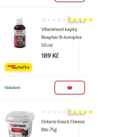
7×
Hodnocení 100%, počet hodnocení: 7
hodnocení
Vitaminové kapky
Beaphar B-komplex
50 ml
Cena
189 Kč
značka
Skladem
do košíku
5×
Hodnocení 100%, počet hodnocení: 5
hodnocení
Ontario Snack Cheese
Bits 75g