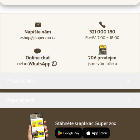
Napište nám
321 000 180
eshop@superzoo.cz
Po–Pá 7:00 – 18:00
Online chat
206 prodejen
nebo
WhatsApp
jsme vám blízko
Menu v patičce
Pro zákazníky
O společnosti
Stáhněte si aplikaci Super zoo