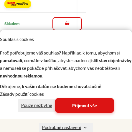
značka
Skladem
do košíku
Souhlas s cookies
1×
Hodnocení 100%, počet hodnocení: 1
hodnocení
Proč potřebujeme váš souhlas? Například k tomu, abychom si
Tablety Beaphar
pamatovali, co máte v košíku
, abyste snadno zjistili
stav objednávky
IntestoPro S pro psy
a nemuseli se pokaždé přihlašovat, abychom vás neobtěžovali
a kočky 20 tablet
nevhodnou reklamou
.
Cena
229 Kč
Děkujeme,
k vašim datům se budeme chovat slušně
.
značka
Zásady použití cookies
Pouze nezbytné
Přijmout vše
Skladem
do košíku
Podrobné nastavení