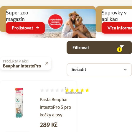
Aktuální akce
Super zoo
Suprovky v
magazín
aplikaci
Prolistovat
Více informa
Parametrický filtr
Vybrané filtry
Produkty v kategorii Doplňky stravy pro kočky pro zdraví a vitalitu
Filtrovat
1
Produkty v akci
Beaphar IntestoPro
Seřadit
1×
Hodnocení 100%, počet hodnocení: 1
hodnocení
Pasta Beaphar
IntestoPro S pro
kočky a psy
Cena
289 Kč