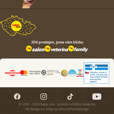
206 prodejen,
jsme vám blízko
© 2010 - 2026 Super zoo - protože zvířátka milujeme
UX design
a
e-shop na míru
od
PeckaDesign