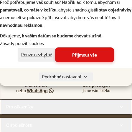
Proč potřebujeme váš souhlas? Například k tomu, abychom si
pamatovali, co máte v košíku
, abyste snadno zjistili
stav objednávky
Skladem
do košíku
a nemuseli se pokaždé přihlašovat, abychom vás neobtěžovali
nevhodnou reklamou
.
Děkujeme,
k vašim datům se budeme chovat slušně
.
Zásady použití cookies
Pouze nezbytné
Přijmout vše
Napište nám
321 000 180
eshop@superzoo.cz
Po–Pá 7:00 – 18:00
Podrobné nastavení
Online chat
206 prodejen
nebo
WhatsApp
jsme vám blízko
Menu v patičce
Pro zákazníky
O společnosti