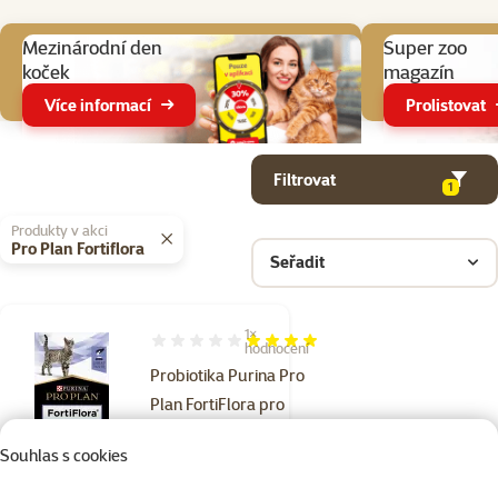
Aktuální akce
Mezinárodní den
Super zoo
koček
magazín
Více informací
Prolistovat
Parametrický filtr
Vybrané filtry
Produkty v kategorii Doplňky stravy pro kočky pro zdraví a vitalitu
Filtrovat
1
Produkty v akci
Pro Plan Fortiflora
Seřadit
1×
Hodnocení 80%, počet hodnocení: 1
hodnocení
Probiotika Purina Pro
Plan FortiFlora pro
kočky 1g
Souhlas s cookies
Cena
29 Kč