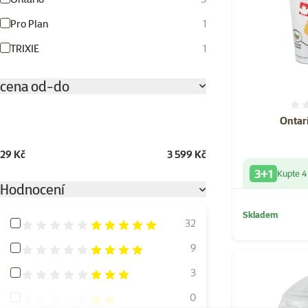
Pro Plan
1
TRIXIE
1
cena od-do
Ontari
29 Kč
3 599 Kč
3+1
Kupte 4
Hodnocení
Skladem
Hodnocení 100%
32
Hodnocení 80%
9
Hodnocení 60%
3
Hodnocení 40%
0