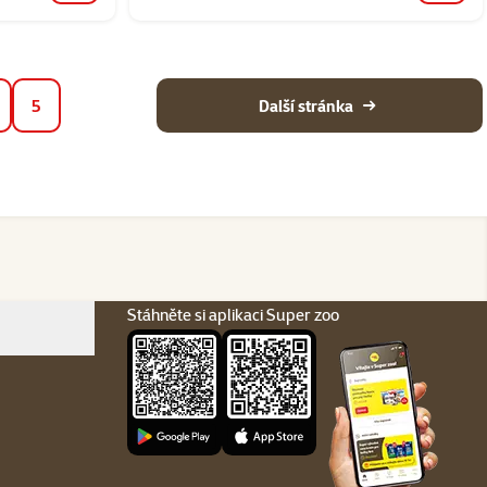
5
Další stránka
Stáhněte si aplikaci Super zoo