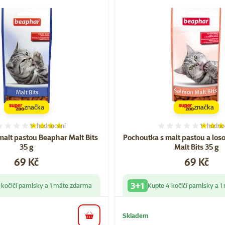
značka
značka
1×
hodnocení
1×
hodno
Hodnocení 80%, počet hodnocení: 1
Hodnocen
malt pastou Beaphar Malt Bits
Pochoutka s malt pastou a lo
35 g
Malt Bits 35 g
Cena
Cena
69 Kč
69 Kč
3+1
 kočičí pamlsky a 1 máte zdarma
Kupte 4 kočičí pamlsky a 
Skladem
do košíku