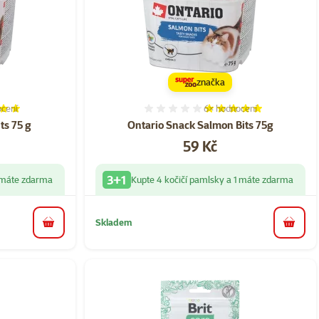
značka
cení
6×
hodnocení
í 96%, počet hodnocení: 16
Hodnocení 97%, počet hod
ts 75 g
Ontario Snack Salmon Bits 75g
Cena
59 Kč
3+1
1 máte zdarma
Kupte 4 kočičí pamlsky a 1 máte zdarma
Skladem
do košíku
do koš