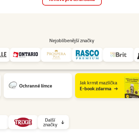
op
Akce a slevy
Prodejny
Služby
Poradna
Pomá
206
Nejoblíbenější značky
 pro zdraví a vitalitu
Jak krmit mazlíčka
Ochranné límce
E-book zdarma
Další
značky