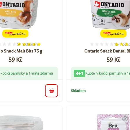
značka
značka
6×
hodnocení
16×
hodno
Hodnocení 97%, počet hodnocení: 6
Hodnocen
o Snack Malt Bits 75 g
Ontario Snack Dental Bi
Cena
Cena
59 Kč
59 Kč
3+1
 kočičí pamlsky a 1 máte zdarma
Kupte 4 kočičí pamlsky a 
Skladem
do košíku