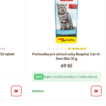
značka
cení
2×
hodnocení
í 60%, počet hodnocení: 1
Hodnocení 90%, počet ho
150 tablet
Pochoutka pro zdravé zuby Beaphar Cat-A-
Dent Bits 35 g
Cena
69 Kč
3+1
Kupte 4 kočičí pamlsky a 1 máte zdarma
Skladem
do košíku
do koš