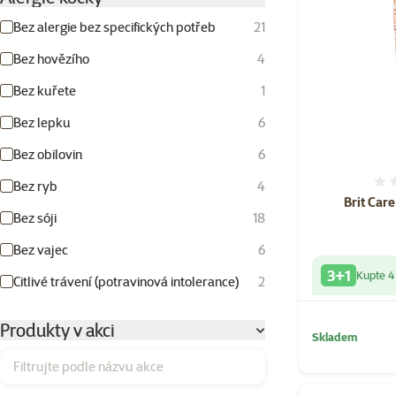
Bez alergie bez specifických potřeb
21
Bez hovězího
4
Bez kuřete
1
Bez lepku
6
Bez obilovin
6
Bez ryb
4
Brit Car
Bez sóji
18
Bez vajec
6
3+1
Kupte 4
Citlivé trávení (potravinová intolerance)
2
Produkty v akci
Skladem
Filtrujte podle názvu akce