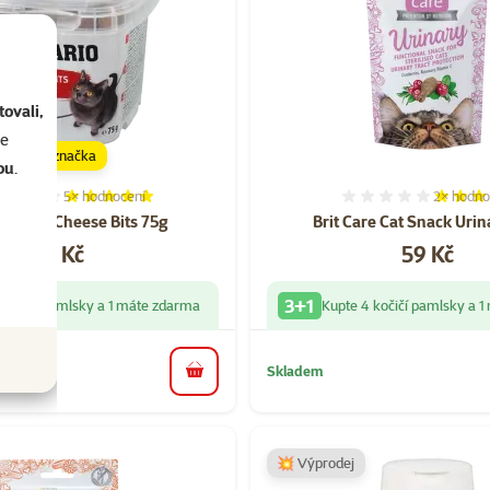
ovali,
se
značka
ou
.
5×
hodnocení
2×
hodno
Hodnocení 100%, počet hodnocení: 5
Hodnocen
o Snack Cheese Bits 75g
Brit Care Cat Snack Uri
Cena
Cena
59 Kč
59 Kč
3+1
 kočičí pamlsky a 1 máte zdarma
Kupte 4 kočičí pamlsky a 
Skladem
do košíku
💥 Výprodej