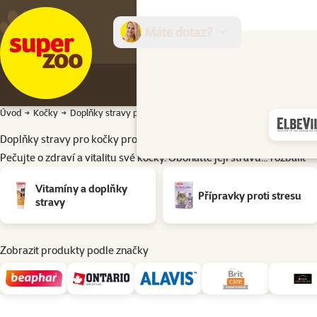
Máte dotaz?
E-sh
Úvod
Kočky
Doplňky stravy pro zdraví a vitalitu
Doplňky stravy pro kočky
Doplňky stravy pro kočky pro zdraví a vitalitu
Pečujte o zdraví a vitalitu své kočky. Obohaťte její stravu…
rozbalit
Podkategorie
Vitamíny a doplňky
Přípravky proti stresu
stravy
Zobrazit produkty podle značky