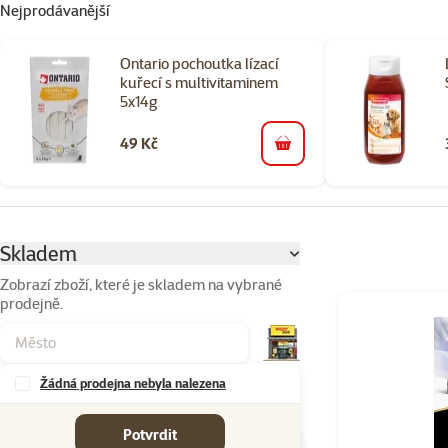
Nejprodávanější
Ontario pochoutka lízací
kuřecí s multivitaminem
5x14g
49 Kč
do košíku
Parametrický filtr
Vybrané filtry
Skladem
Zobrazí zboží, které je skladem na vybrané
prodejně.
Produkty v katego
Žádná prodejna nebyla nalezena
Značky
Potvrdit