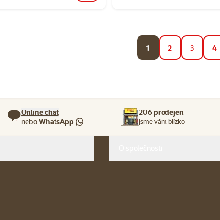
1
2
3
4
Online chat
206 prodejen
nebo
WhatsApp
jsme vám blízko
O společnosti