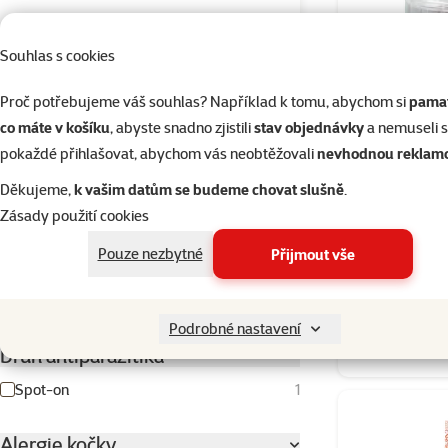
Hodnocení 20%
0
Souhlas s cookies
Stáří kočky
Proč potřebujeme váš souhlas? Například k tomu, abychom si
pamat
co máte v košíku
, abyste snadno zjistili
stav objednávky
a nemuseli 
pokaždé přihlašovat, abychom vás neobtěžovali
nevhodnou reklam
Děkujeme,
k vašim datům se budeme chovat slušně
.
Kotě
Dospělá
Starší kočka
Ontari
Zásady použití cookies
kočka
Pouze nezbytné
Přijmout vše
Typ antiparazitika
3+1
Kupte 4
Hubící
1
Podrobné nastavení
Skladem
Druh antiparazitika
Spot-on
1
Alergie kočky