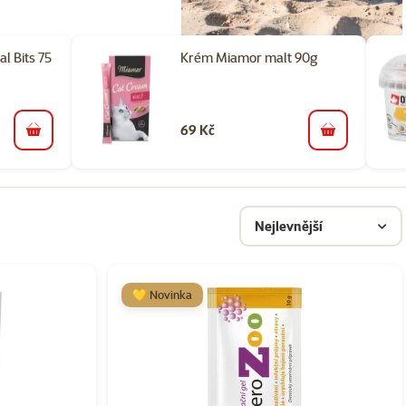
l Bits 75
Krém Miamor malt 90g
69 Kč
do košíku
do košíku
Nejlevnější
💛 Novinka