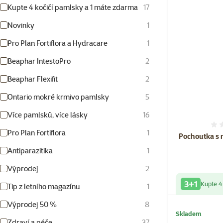
Kupte 4 kočičí pamlsky a 1 máte zdarma
17
Novinky
1
Pro Plan Fortiflora a Hydracare
1
Beaphar IntestoPro
2
Beaphar Flexifit
2
Ontario mokré krmivo pamlsky
5
Více pamlsků, více lásky
16
Pro Plan Fortiflora
1
Pochoutka s 
Antiparazitika
1
Výprodej
2
3+1
Kupte 4
Tip z letního magazínu
1
Výprodej 50 %
8
Skladem
Zdraví a péče
37