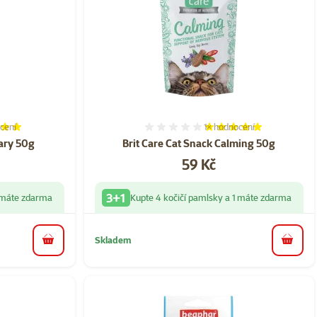
cení
1×
hodnocení
í 100%, počet hodnocení: 2
Hodnocení 100%, počet ho
nary 50g
Brit Care Cat Snack Calming 50g
Cena
59 Kč
3+1
1 máte zdarma
Kupte 4 kočičí pamlsky a 1 máte zdarma
Skladem
do košíku
do koš