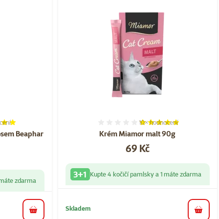
cení
10×
hodnocení
í 100%, počet hodnocení: 1
Hodnocení 100%, počet ho
sosem Beaphar
Krém Miamor malt 90g
Cena
69 Kč
3+1
Kupte 4 kočičí pamlsky a 1 máte zdarma
1 máte zdarma
Skladem
do koš
do košíku