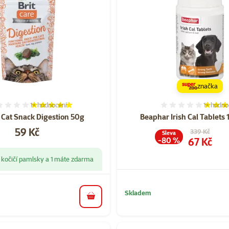
značka
1×
hodnocení
1×
hodno
Hodnocení 100%, počet hodnocení: 1
Hodnocen
e Cat Snack Digestion 50g
Beaphar Irish Cal Tablets 
Cena
59 Kč
Původní cena
339 Kč
Sleva
Cena
67 Kč
-80 %
 kočičí pamlsky a 1 máte zdarma
Skladem
do košíku