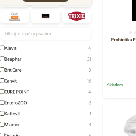
Filtrujte značky psaním
Probiotika P
Alavis
4
Beaphar
31
Brit Care
3
Canvit
16
Skladem
CURE POINT
4
EnteroZOO
2
Kattovit
1
Miamor
3
Ontario
5