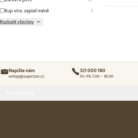
Kup více, zaplať méně
1
Rozbalit všechny
Napište nám
321 000 180
eshop@superzoo.cz
Po–Pá 7:00 – 18:00
Menu v patičce
Pro zákazníky