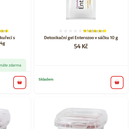
cení
1×
hodnocení
í 98%, počet hodnocení: 8
Hodnocení 100%, počet ho
kuřecí s
Detoxikační gel Enterozoo v sáčku 10 g
14g
Cena
54 Kč
1 máte zdarma
Skladem
do košíku
do koš