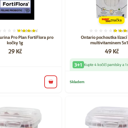
značka
1×
hodnocení
8×
hodno
Hodnocení 80%, počet hodnocení: 1
Hodnocen
urina Pro Plan FortiFlora pro
Ontario pochoutka lízací 
kočky 1g
multivitaminem 5x
Cena
Cena
29 Kč
49 Kč
3+1
Kupte 4 kočičí pamlsky a 
Skladem
do košíku