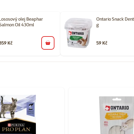
Lososový olej Beaphar
Ontario Snack Denta
Salmon Oil 430ml
g
359 Kč
59 Kč
do košíku
rii Doplňky stravy pro kočky pro zdraví a vitalitu