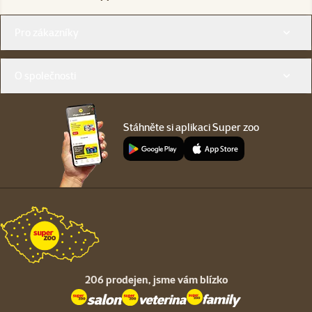
Menu v patičce
Pro zákazníky
O společnosti
Stáhněte si aplikaci Super zoo
206 prodejen,
jsme vám blízko