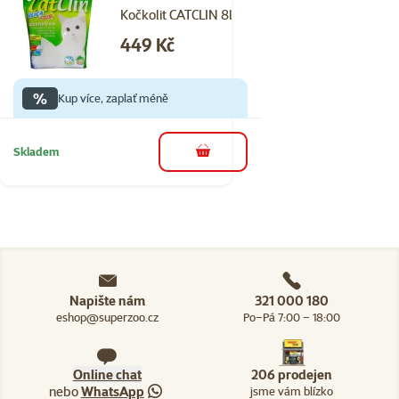
Kočkolit CATCLIN 8l
Cena
449 Kč
%
Kup více, zaplať méně
Skladem
do košíku
Napište nám
321 000 180
eshop@superzoo.cz
Po–Pá 7:00 – 18:00
Online chat
206 prodejen
nebo
WhatsApp
jsme vám blízko