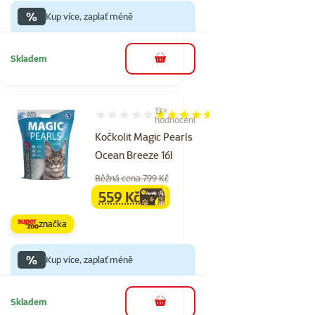
%
Kup více, zaplať méně
Skladem
do košíku
13×
Hodnocení 91%, počet hodnocení: 13
hodnocení
Kočkolit Magic Pearls
Ocean Breeze 16l
Běžná cena 799 Kč
559 Kč
family
cena
značka
%
Kup více, zaplať méně
Skladem
do košíku