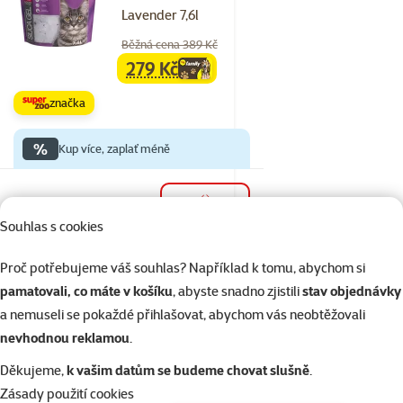
Lavender 7,6l
Běžná cena 389 Kč
279 Kč
family
cena
značka
%
Kup více, zaplať méně
Skladem
do košíku
Souhlas s cookies
Proč potřebujeme váš souhlas? Například k tomu, abychom si
21×
Hodnocení 90%, počet hodnocení: 21
hodnocení
pamatovali, co máte v košíku
, abyste snadno zjistili
stav objednávky
Kočkolit Magic Pearls
a nemuseli se pokaždé přihlašovat, abychom vás neobtěžovali
Original 16l
nevhodnou reklamou
.
Původní cena
799 Kč
Cena
459 Kč
Děkujeme,
k vašim datům se budeme chovat slušně
.
Zásady použití cookies