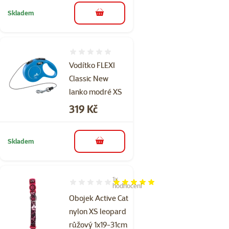
Skladem
do košíku
Hodnocení 0%
Vodítko FLEXI
Classic New
lanko modré XS
Cena
319 Kč
Skladem
do košíku
1×
Hodnocení 100%, počet hodnocení: 1
hodnocení
Obojek Active Cat
nylon XS leopard
růžový 1x19-31cm