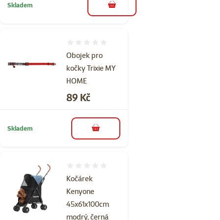
Skladem
do košíku
Hodnocení 0%
Obojek pro
kočky Trixie MY
HOME
Cena
89 Kč
Skladem
do košíku
Hodnocení 0%
Kočárek
Kenyone
45x61x100cm
modrý, černá