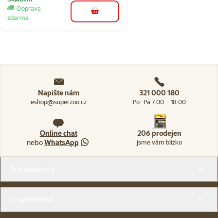
Doprava
do košíku
zdarma
Napište nám
321 000 180
eshop@superzoo.cz
Po–Pá 7:00 – 18:00
Online chat
206 prodejen
nebo
WhatsApp
jsme vám blízko
Menu v patičce
Pro zákazníky
O společnosti