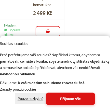
konstrukce​
Cena
2 499 Kč
Skladem
Doprava
do košíku
zdarma
Souhlas s cookies
Hodnocení 0%
Proč potřebujeme váš souhlas? Například k tomu, abychom si
Kočárek
pamatovali, co máte v košíku
, abyste snadno zjistili
stav objednávky
Kenyone
a nemuseli se pokaždé přihlašovat, abychom vás neobtěžovali
62x90x108cm
nevhodnou reklamou
.
černý, stříbrná
konstrukce
Děkujeme,
k vašim datům se budeme chovat slušně
.
Cena
Zásady použití cookies
5 499 Kč
Pouze nezbytné
Přijmout vše
Skladem
Doprava