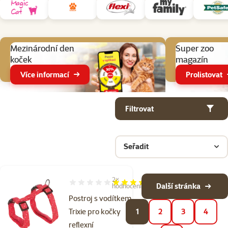
Aktuální akce
Mezinárodní den
Super zoo
koček
magazín
Více informací
Prolistovat
Parametrický filtr
Vybrané filtry
Produkty v kategorii Potřeby pro venčení koček
Filtrovat
Seřadit
2×
Hodnocení 100%, počet hodnocení: 2
Další stránka
hodnocení
Postroj s vodítkem
Trixie pro kočky
1
2
3
4
reflexní