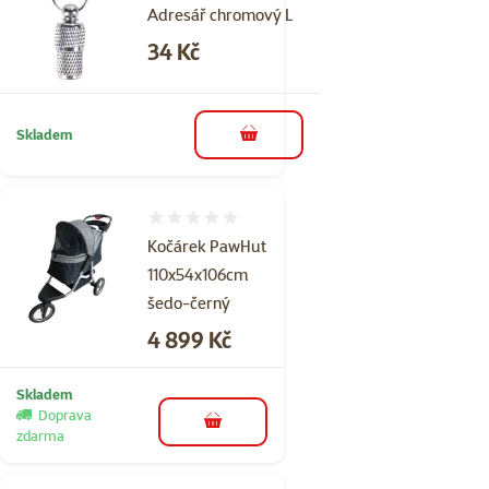
Adresář chromový L
Cena
34 Kč
Skladem
do košíku
Hodnocení 0%
Kočárek PawHut
110x54x106cm
šedo-černý
Cena
4 899 Kč
Skladem
Doprava
do košíku
zdarma