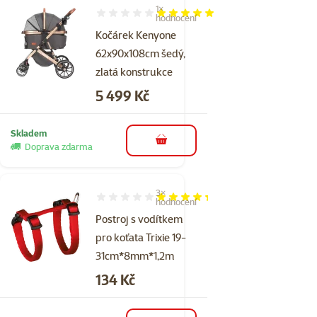
1×
Hodnocení 100%, počet hodnocení: 1
hodnocení
Kočárek Kenyone
62x90x108cm šedý,
zlatá konstrukce
Cena
5 499 Kč
Skladem
do košíku
Doprava zdarma
3×
Hodnocení 87%, počet hodnocení: 3
hodnocení
Postroj s vodítkem
pro koťata Trixie 19-
31cm*8mm*1,2m
Cena
134 Kč