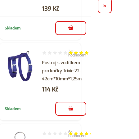
5
Cena
139 Kč
Skladem
do košíku
3×
Hodnocení 80%, počet hodnocení: 3
hodnocení
Postroj s vodítkem
pro kočky Trixie 22-
42cm*10mm*1,25m
Cena
114 Kč
Skladem
do košíku
6×
Hodnocení 87%, počet hodnocení: 6
hodnocení