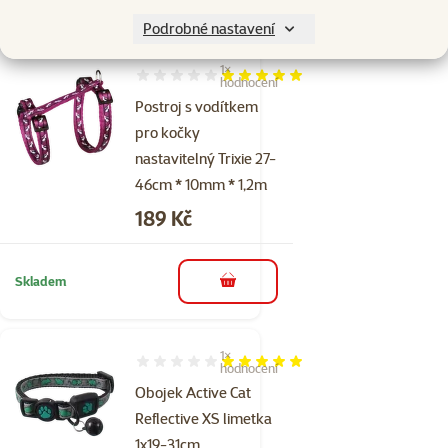
do košíku
zdarma
Podrobné nastavení
1×
Hodnocení 100%, počet hodnocení: 1
hodnocení
Postroj s vodítkem
pro kočky
nastavitelný Trixie 27-
46cm * 10mm * 1,2m
Cena
189 Kč
Skladem
do košíku
1×
Hodnocení 100%, počet hodnocení: 1
hodnocení
Obojek Active Cat
Reflective XS limetka
1x19-31cm