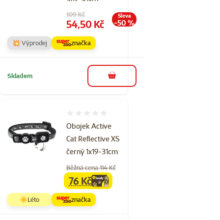
Původní cena
109 Kč
Sleva
Cena
54,50 Kč
-50 %
💥 Výprodej
značka
Skladem
do košíku
Hodnocení 0%
Obojek Active
Cat Reflective XS
černý 1x19-31cm
Běžná cena 114 Kč
76 Kč
family
cena
☀️Léto
značka