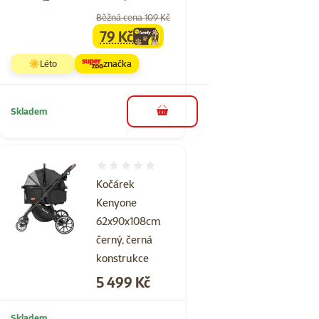
Běžná cena 109 Kč
79 Kč
family
cena
☀️Léto
značka
Skladem
do košíku
Hodnocení 0%
Kočárek
Kenyone
62x90x108cm
černý, černá
konstrukce
Cena
5 499 Kč
Skladem