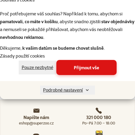
tréningové pro
kočky V2 černé
Proč potřebujeme váš souhlas? Například k tomu, abychom si
bez osvětlení
pamatovali, co máte v košíku
, abyste snadno zjistili
stav objednávky
a nemuseli se pokaždé přihlašovat, abychom vás neobtěžovali
Cena
7 999 Kč
nevhodnou reklamou
.
💛 Novinka
Děkujeme,
k vašim datům se budeme chovat slušně
.
Zásady použití cookies
Skladem
Doprava
Pouze nezbytné
Přijmout vše
do košíku
zdarma
Podrobné nastavení
Napište nám
321 000 180
eshop@superzoo.cz
Po–Pá 7:00 – 18:00