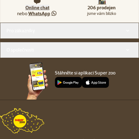
Online chat
206 prodejen
nebo
WhatsApp
jsme vám blízko
Menu v patičce
Pro zákazníky
O společnosti
Stáhněte si aplikaci Super zoo