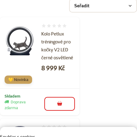
Seřadit
Hodnocení 0%
Kolo Petlux
tréningové pro
kočky V2 LED
černé osvětlené
Cena
8 999 Kč
💛 Novinka
Skladem
Doprava
do košíku
zdarma
Hodnocení 0%
Kolo Petlux
Souhlas s cookies