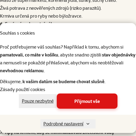
Maso ze supermarketu, kořeněná jídla, šunky, suchý chléb.
Živá potrava z neověřených zdrojů (riziko parazitů).
Krmiva určená pro ryby nebo býložravce.
6. Sez
ó
nní a zdravotní výkyvy
V zimě axolotlům přirozeně klesá apetit.
Souhlas s cookies
Stres nebo nemoc mohou způsobit odmítání potravy.
Proč potřebujeme váš souhlas? Například k tomu, abychom si
Při nemoci omezte krmení a aktuální stav konzultujte s veterinářem.
pamatovali, co máte v košíku
, abyste snadno zjistili
stav objednávky
Hodnocení 0%
a nemuseli se pokaždé přihlašovat, abychom vás neobtěžovali
Drť Aqua Excellent bílá 8-16 mm 8kg
nevhodnou reklamou
.
Cena
209 Kč
Děkujeme,
k vašim datům se budeme chovat slušně
.
Zásady použití cookies
značka
Pouze nezbytné
Přijmout vše
Skladem
do košíku
Podrobné nastavení
7. Tipy na krmení, aby se minimalizovalo znečištění vody