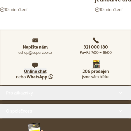
10 min. čtení
10 min. čtení
Napište nám
321 000 180
eshop@superzoo.cz
Po–Pá 7:00 – 18:00
Online chat
206 prodejen
nebo
WhatsApp
jsme vám blízko
Menu v patičce
Pro zákazníky
O společnosti