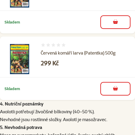
Skladem
do košíku
Hodnocení 0%
Červená komáří larva (Patentka) 500g
Cena
299 Kč
Skladem
do košíku
4. Nutri
ční poznámky
Axolotli potřebují živočišné bílkoviny (40–50 %).
Nevhodné jsou rostlinné složky. Axolotl je masožravec.
5. Nevhodná potrava