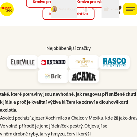
Krmivo pro ptáky
Krmivo pro ryby
můj
můj
Máte dotaz?
košík
účet
men
Krmivo pro teraristiku
Hled
Krmení akvária
Krmení axolotla mexického
Nejoblíbenější značky
Axolotl mexický je masožravý obojživelník s přirozeným
predátorským chováním, které je potřeba respektovat i v domácím
chovu. Článek přináší přehled vhodných typů potravy – od živé
přes mraženou až po granulovanou, doporučené dávkování podle
věku i praktické tipy na krmení bez znečištění vody. Dozvíte se
také, které potraviny jsou nevhodné, jak reagovat při snížené chuti
k jídlu a proč je kvalitní výživa klíčem ke zdraví a dlouhověkosti
axolotla.
Axolotl pochází z jezer Xochimilco a Chalco v Mexiku, kde žil jako dra
Ve volné přírodě je jeho jídelníček pestrý. Objevují se
v něm drobné ryby, larvy hmyzu, červi, korýši