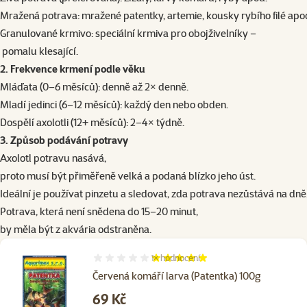
Mražená potrava: mražené patentky, artemie, kousky rybího filé apo
Granulované krmivo: speciální krmiva pro obojživelníky –
pomalu klesající.
2. Frekvence krmení podle věku
Mláďata (0–6 měsíců): denně až 2× denně.
Mladí jedinci (6–12 měsíců): každý den nebo obden.
Dospělí axolotli (12+ měsíců): 2–4× týdně.
3. Způsob podávání potravy
Axolotl potravu nasává,
proto musí být přiměřeně velká a podaná blízko jeho úst.
Ideální je používat pinzetu a sledovat, zda potrava nezůstává na dně
Potrava, která není snědena do 15–20 minut,
by měla být z akvária odstraněna.
1×
hodnocení
Hodnocení 100%, počet hodnocení: 1
Červená komáří larva (Patentka) 100g
Cena
69 Kč