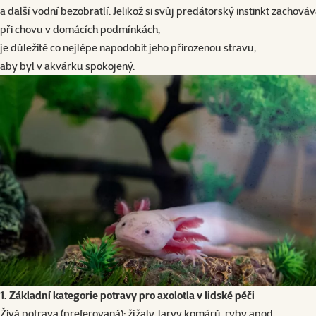
a další vodní bezobratlí. Jelikož si svůj predátorský instinkt zachováv
při chovu v domácích podmínkách,
je důležité co nejlépe napodobit jeho přirozenou stravu,
aby byl v akvárku spokojený.
1. Základní kategorie potravy pro axolotla v lidsk
é
péči
Živá potrava (preferovaná): žížaly, larvy komárů, ryby apod.