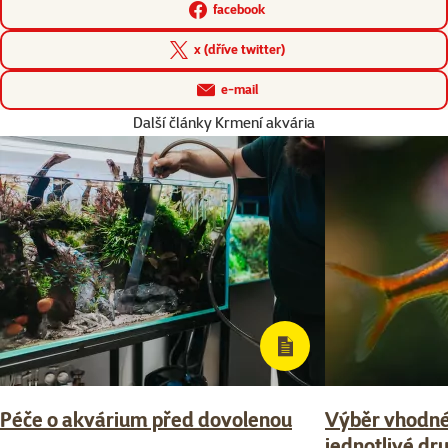
facebook
x (dříve twitter)
e-mail
Další články Krmení akvária
Péče o akvárium před dovolenou
Výběr vhodné
jednotlivé dr