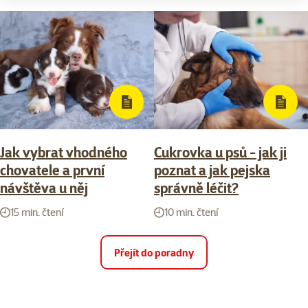
Jak vybrat vhodného
Cukrovka u psů - jak ji
chovatele a první
poznat a jak pejska
návštěva u něj
správně léčit?
15 min. čtení
10 min. čtení
Přejít do poradny