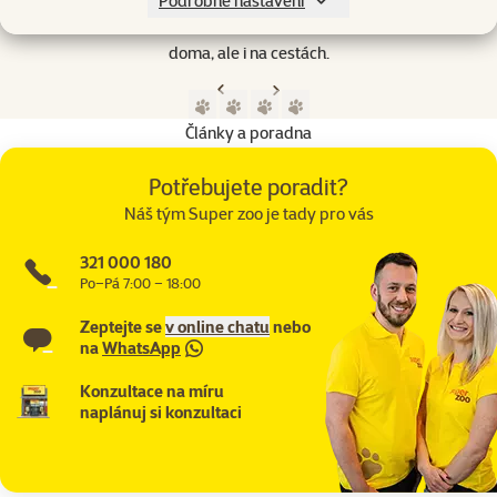
Podrobné nastavení
skládací klece a pelíšky, které zajišťují bezpečí a pohodlí nejen
nabízí.
doma, ale i na cestách.
Předchozí strana
Následující strana
Přejít na stranu 1
Přejít na stranu 2
Přejít na stranu 3
Přejít na stranu 4
Články a poradna
Potřebujete poradit?
Náš tým Super zoo je tady pro vás
321 000 180
Po–Pá 7:00 – 18:00
Zeptejte se
v online chatu
nebo
na
WhatsApp
Konzultace na míru
naplánuj si konzultaci