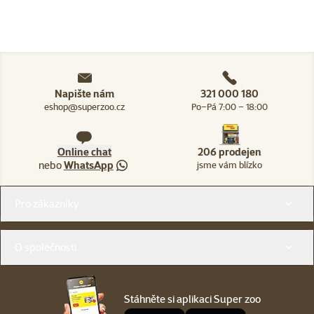
Napište nám
321 000 180
eshop@superzoo.cz
Po–Pá 7:00 – 18:00
Online chat
206 prodejen
nebo
WhatsApp
jsme vám blízko
Menu v patičce
Pro zákazníky
O společnosti
Stáhněte si aplikaci Super zoo