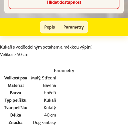
Hlídat dostupnost
Kukaň Dog Fantasy Kaleidoskop hnědá 40cm
Popis
Parametry
Na začátek stránky
superzoo.product.detail.content
Kukaň s voděodolným potahem a měkkou výplní.
Velikost: 40 cm.
Parametry
Velikost psa
Malý, Střední
Materiál
Bavlna
Barva
Hnědá
Typ pelíšku
Kukaň
Tvar pelíšku
Kulatý
Délka
40 cm
Značka
Dog Fantasy