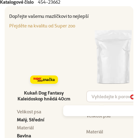
Katalogové číslo
454-23662
Dopřejte vašemu mazlíčkovi to nejlepší
Přejděte na kvalitu od Super zoo
značka
Kukaň Dog Fantasy
Vyhledat produkt
Kaleidoskop hnědá 40cm
Vy
Velikost psa
Velikost psa
Malý, Střední
Materiál
Materiál
Bavlna