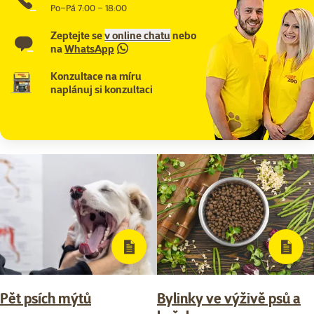
Po–Pá 7:00 – 18:00
Zeptejte se
v online chatu
nebo
na
WhatsApp
Konzultace na míru
naplánuj si konzultaci
Pět psích mýtů
Bylinky ve výživě psů a