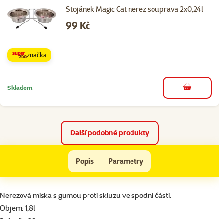
Stojánek Magic Cat nerez souprava 2x0,24l
Cena
99 Kč
značka
Skladem
do košíku
Další podobné produkty
Miska DOG FANTASY nerezová s gumou 29 cm 1,8l
Popis
Parametry
Na začátek stránky
superzoo.product.detail.content
Nerezová miska s gumou proti skluzu ve spodní části.
Objem: 1,8l