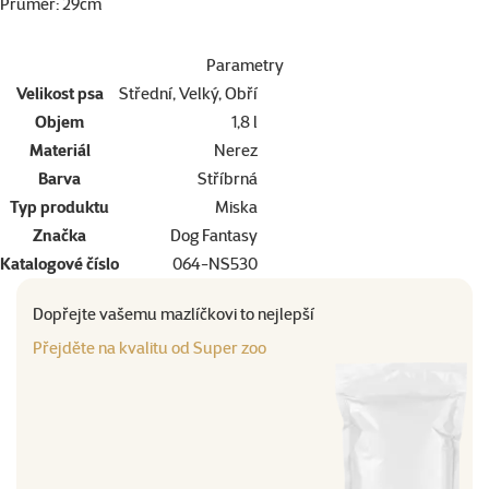
Průměr: 29cm
Parametry
Velikost psa
Střední, Velký, Obří
Objem
1,8 l
Materiál
Nerez
Barva
Stříbrná
Typ produktu
Miska
Značka
Dog Fantasy
Katalogové číslo
064-NS530
Dopřejte vašemu mazlíčkovi to nejlepší
Přejděte na kvalitu od Super zoo