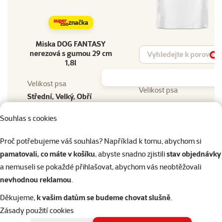
značka
Miska DOG FANTASY
Vyhledat produkt
nerezová s gumou 29 cm
Vy
1,8l
Velikost psa
Velikost psa
Střední, Velký, Obří
Objem
Objem
Souhlas s cookies
1,8 l
Materiál
Proč potřebujeme váš souhlas? Například k tomu, abychom si
Materiál
Nerez
pamatovali, co máte v košíku
, abyste snadno zjistili
stav objednávky
Barva
a nemuseli se pokaždé přihlašovat, abychom vás neobtěžovali
Barva
Stříbrná
nevhodnou reklamou
.
Typ produktu
Typ produktu
Děkujeme,
k vašim datům se budeme chovat slušně
.
Miska
Zásady použití cookies