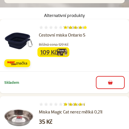
Alternativní produkty
1×
hodnocení
Hodnocení 100%, počet hodnocení: 1
Cestovní miska Ontario S
Běžná cena 129 Kč
109 Kč
family
cena
značka
Skladem
do košíku
3×
hodnocení
Hodnocení 87%, počet hodnocení: 3
Miska Magic Cat nerez mělká 0,21l
Cena
35 Kč