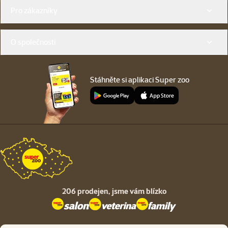
Menu v patičce
Pro zákazníky
O společnosti
Stáhněte si aplikaci Super zoo
206 prodejen,
jsme vám blízko