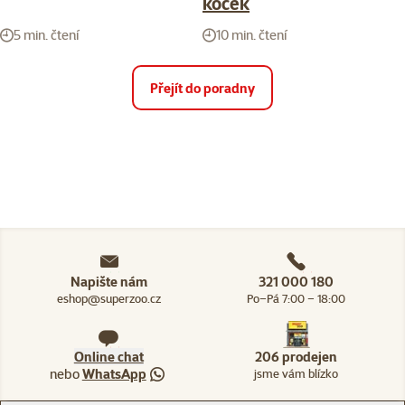
koček
5 min. čtení
10 min. čtení
Přejít do poradny
Napište nám
321 000 180
eshop@superzoo.cz
Po–Pá 7:00 – 18:00
Online chat
206 prodejen
nebo
WhatsApp
jsme vám blízko