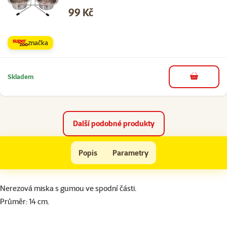
Cena
99 Kč
značka
Skladem
do košíku
Další podobné produkty
Miska DOG FANTASY nerezová s gumovým spodkem 14 cm 0,24l
Popis
Parametry
Na začátek stránky
superzoo.product.detail.content
Nerezová miska s gumou ve spodní části.
Průměr: 14 cm.