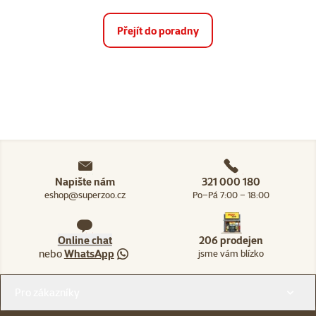
Přejít do poradny
Napište nám
321 000 180
eshop@superzoo.cz
Po–Pá 7:00 – 18:00
Online chat
206 prodejen
nebo
WhatsApp
jsme vám blízko
Menu v patičce
Pro zákazníky