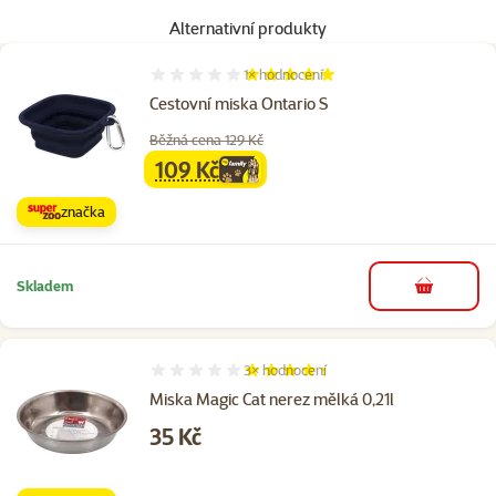
Alternativní produkty
1×
hodnocení
Hodnocení 100%, počet hodnocení: 1
Cestovní miska Ontario S
Běžná cena 129 Kč
109 Kč
family
cena
značka
Skladem
do košíku
3×
hodnocení
Hodnocení 87%, počet hodnocení: 3
Miska Magic Cat nerez mělká 0,21l
Cena
35 Kč