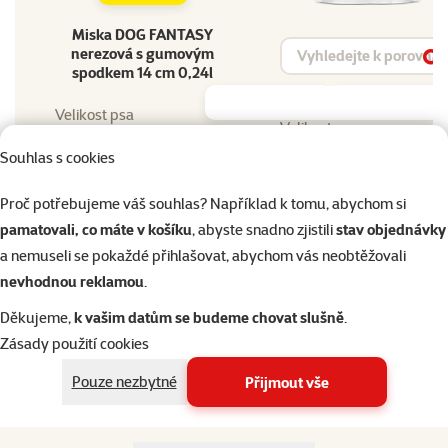
Miska DOG FANTASY
Vyhledat produkt
nerezová s gumovým
Vy
spodkem 14 cm 0,24l
Velikost psa
Velikost psa
Malý, Střední
Souhlas s cookies
Objem
Objem
240 ml
Proč potřebujeme váš souhlas? Například k tomu, abychom si
Materiál
pamatovali, co máte v košíku
, abyste snadno zjistili
stav objednávky
Materiál
Nerez
a nemuseli se pokaždé přihlašovat, abychom vás neobtěžovali
Barva
nevhodnou reklamou
.
Barva
Stříbrná
Děkujeme,
k vašim datům se budeme chovat slušně
.
Typ produktu
Typ produktu
Zásady použití cookies
Miska
Pouze nezbytné
Přijmout vše