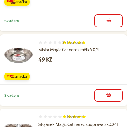
značka
Skladem
do košíku
3×
hodnocení
Hodnocení 93%, počet hodnocení: 3
Miska Magic Cat nerez mělká 0,3l
Cena
49 Kč
značka
Skladem
do košíku
3×
hodnocení
Hodnocení 100%, počet hodnocení: 3
Stojánek Magic Cat nerez souprava 2x0,24l