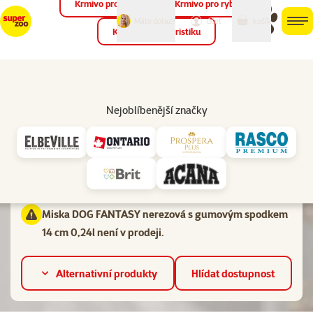
Krmivo pro ptáky
Krmivo pro ryby
můj
můj
Máte dotaz?
košík
účet
men
Krmivo pro teraristiku
Hled
Vl
Misky pro psy
Nejoblíbenější značky
značka
Hodnocení 0%
Miska DOG FANTASY nerezová s gumovým spodkem 14 cm
0,24l
Miska DOG FANTASY nerezová s gumovým spodkem
14 cm 0,24l není v prodeji.
Alternativní produkty
Hlídat dostupnost