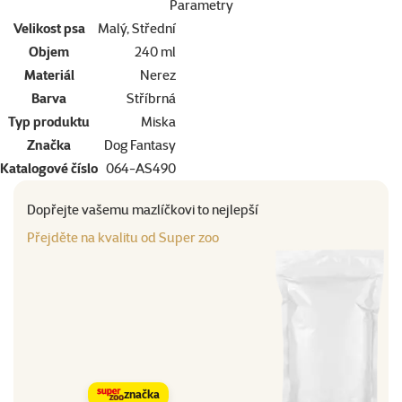
Parametry
Velikost psa
Malý, Střední
Objem
240 ml
Materiál
Nerez
Barva
Stříbrná
Typ produktu
Miska
Značka
Dog Fantasy
Katalogové číslo
064-AS490
Dopřejte vašemu mazlíčkovi to nejlepší
Přejděte na kvalitu od Super zoo
značka