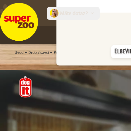
Máte dotaz?
E-sh
Úvod
Drobní savci
Potřeby pro fretky
Potřeby pro krmení
Mi