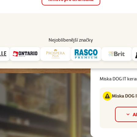
op
Akce a slevy
Prodejny
Služby
Poradna
Pomá
206
Nejoblíbenější značky
sky
Miska DOG IT keramická čtvercová krémová L 1l
Miska DOG IT kera
Miska DOG IT
Al