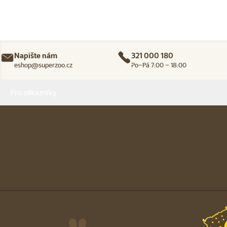
Napište nám
321 000 180
eshop@superzoo.cz
Po–Pá 7:00 – 18:00
Menu v patičce
Pro zákazníky