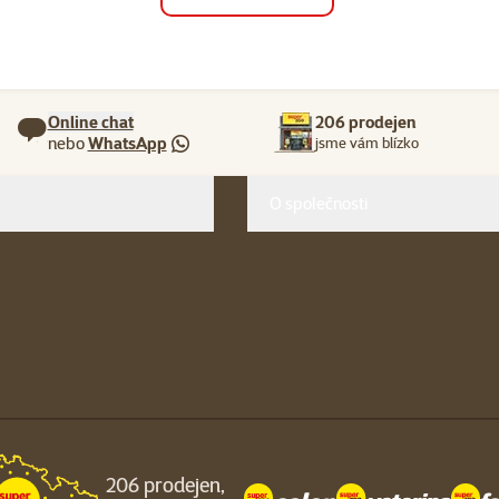
Online chat
206 prodejen
nebo
WhatsApp
jsme vám blízko
O společnosti
206 prodejen,