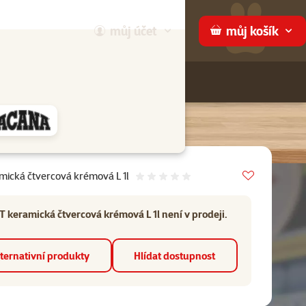
můj
účet
můj
košík
Hledej
háme
Vložit do 
mická čtvercová krémová L 1l
Hodnocení 0%
 keramická čtvercová krémová L 1l není v prodeji.
ternativní produkty
Hlídat dostupnost