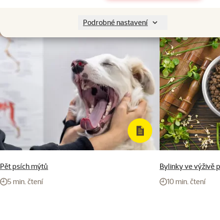
Katalogové číslo
104-73588
Podrobné nastavení
Pět psích mýtů
Bylinky ve výživě 
5 min. čtení
10 min. čtení