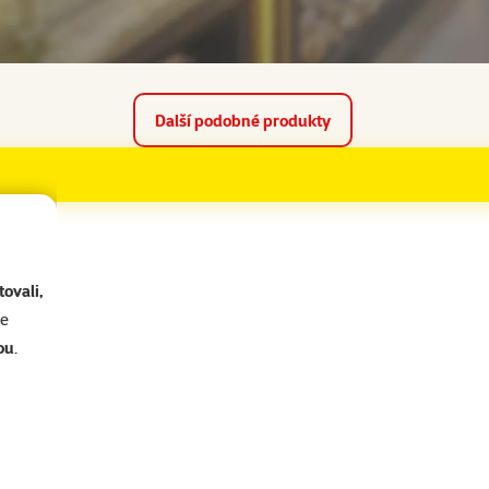
Skladem
arma
Doprava zdarma
do košíku
Další podobné produkty
ovali,
se
ou
.
ametry