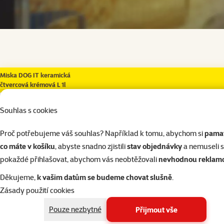
Skladem
Skladem
Doprava zd
do košíku
Doprava zdarma
Miska DOG IT keramická
čtvercová krémová L 1l
Souhlas s cookies
superzoo.product.detail.content
Keramická miska s neporézním povrchem.
Proč potřebujeme váš souhlas? Například k tomu, abychom si
pamat
Velikost: 21 x 21 cm.
co máte v košíku
, abyste snadno zjistili
stav objednávky
a nemuseli 
pokaždé přihlašovat, abychom vás neobtěžovali
nevhodnou reklam
Par
Děkujeme,
k vašim datům se budeme chovat slušně
.
Velikost psa
Střední, Velký
Zásady použití cookies
Materiál
Keramika
Barva
Bílá
Pouze nezbytné
Přijmout vše
Značka
Dog It