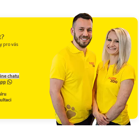
t?
y pro vás
line chatu
App
íru
ultaci