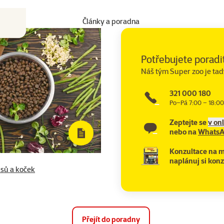
Články a poradna
Potřebujete poradi
Náš tým Super zoo je tad
321 000 180
Po–Pá 7:00 – 18:00
Zeptejte se
v on
nebo na
Whats
Konzultace na m
naplánuj si konz
psů a koček
Přejít do poradny