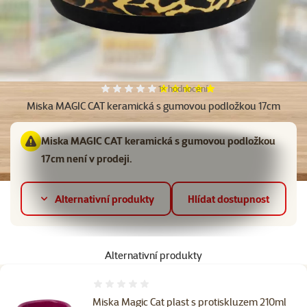
Další fotky
Hodnocení 100%, počet hodnocení:
1×
hodnocení
Miska MAGIC CAT keramická s gumovou podložkou 17cm
Miska MAGIC CAT keramická s gumovou podložkou
17cm není v prodeji.
Alternativní produkty
Hlídat dostupnost
Alternativní produkty
Hodnocení 0%
Miska Magic Cat plast s protiskluzem 210ml