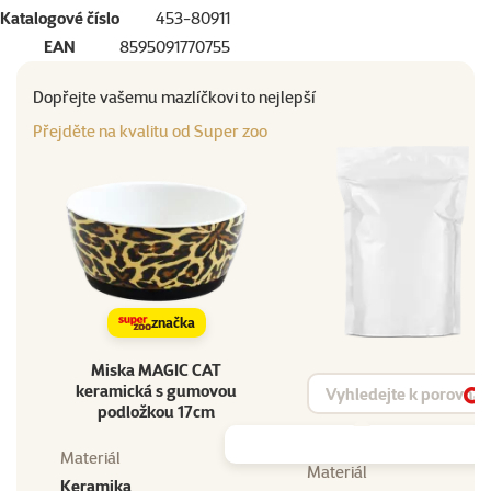
Katalogové číslo
453-80911
EAN
8595091770755
Dopřejte vašemu mazlíčkovi to nejlepší
Přejděte na kvalitu od Super zoo
značka
Miska MAGIC CAT
Vyhledat produkt
keramická s gumovou
Vy
podložkou 17cm
Materiál
Materiál
Keramika