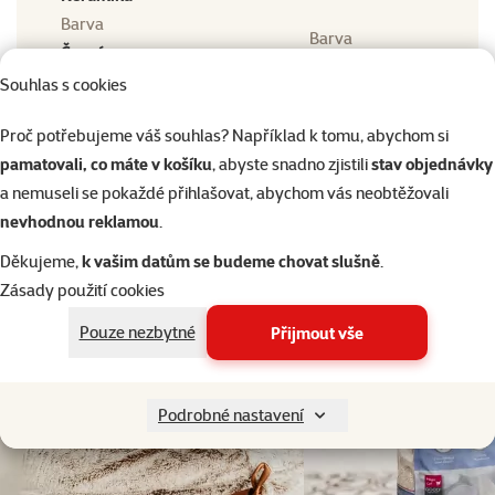
Barva
Barva
Černá
Běžná cena
Souhlas s cookies
Běžná cena
74 Kč
Proč potřebujeme váš souhlas? Například k tomu, abychom si
pamatovali, co máte v košíku
, abyste snadno zjistili
stav objednávky
a nemuseli se pokaždé přihlašovat, abychom vás neobtěžovali
nevhodnou reklamou
.
Děkujeme,
k vašim datům se budeme chovat slušně
.
Zásady použití cookies
Pouze nezbytné
Přijmout vše
Podrobné nastavení