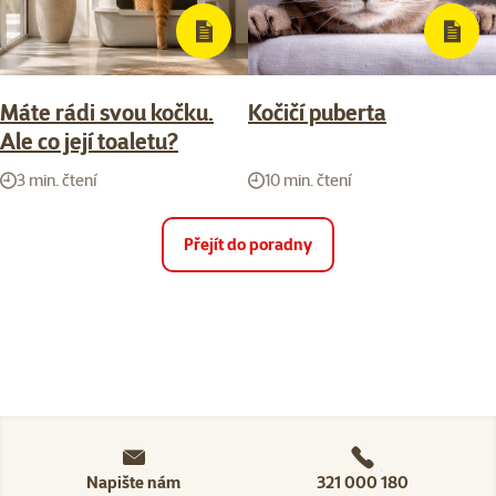
Máte rádi svou kočku.
Kočičí puberta
Ale co její toaletu?
3 min. čtení
10 min. čtení
Přejít do poradny
Napište nám
321 000 180