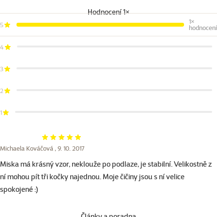
Hodnocení 1×
1×
5
hodnocení
4
3
2
1
Hodnocení 100%
Michaela Kováčová ,
9. 10. 2017
Miska má krásný vzor, neklouže po podlaze, je stabilní. Velikostně z
ní mohou pít tři kočky najednou. Moje čičiny jsou s ní velice
spokojené :)
Články a poradna