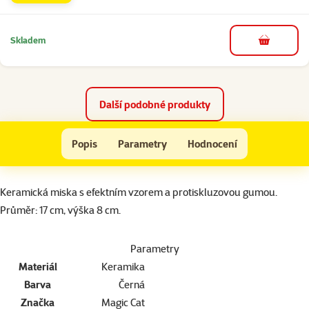
Skladem
do košíku
Další podobné produkty
Miska MAGIC CAT keramická s gumovou podložkou 17cm
Popis
Parametry
Hodnocení
Na začátek stránky
superzoo.product.detail.content
Keramická miska s efektním vzorem a protiskluzovou gumou.
Průměr: 17 cm, výška 8 cm.
Parametry
Materiál
Keramika
Barva
Černá
Značka
Magic Cat