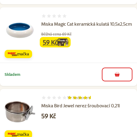
Hodnocení 0%
Miska Magic Cat keramická kulatá 10,5x2,5cm
Běžná cena 69 Kč
59 Kč
family
cena
značka
Skladem
do košíku
11×
hodnocení
Hodnocení 91%, počet hodnocení: 11
Miska Bird Jewel nerez šroubovací 0,21l
Cena
59 Kč
značka