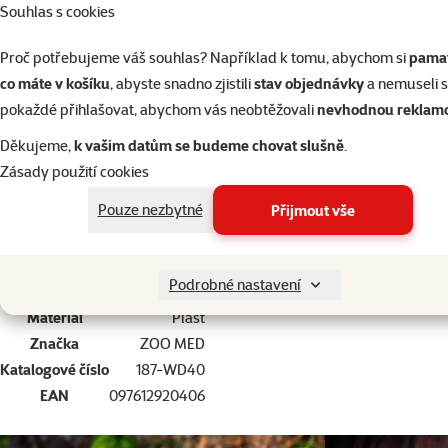
Souhlas s cookies
Proč potřebujeme váš souhlas? Například k tomu, abychom si
pamat
co máte v košíku
, abyste snadno zjistili
stav objednávky
a nemuseli 
pokaždé přihlašovat, abychom vás neobtěžovali
nevhodnou reklam
Miska ZOO MED Repti Rock velká
Děkujeme,
k vašim datům se budeme chovat slušně
.
Zásady použití cookies
superzoo.product.detail.content
Miska z napodobeniny kamene.
Pouze nezbytné
Přijmout vše
Velikost: 22 x 15 cm, výška 6 cm.
Podrobné nastavení
Par
Materiál
Plast
Značka
ZOO MED
Katalogové číslo
187-WD40
EAN
097612920406