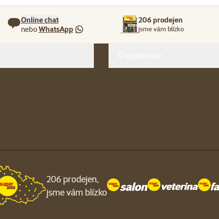
Online chat
206 prodejen
nebo
WhatsApp
jsme vám blízko
O společnosti
206 prodejen,
jsme vám blízko