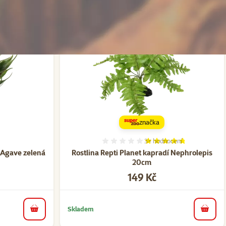
značka
3×
hodnocení
ní 0%
Hodnocení 93%, počet hod
t Agave zelená
Rostlina Repti Planet kapradí Nephrolepis
20cm
Cena
149 Kč
Skladem
do košíku
do koš