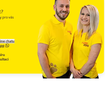
t?
y pro vás
line chatu
App
íru
ultaci