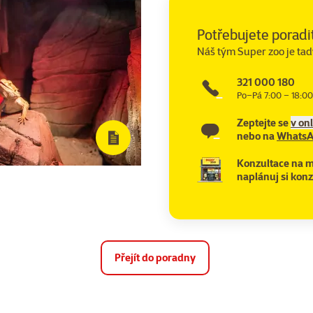
Potřebujete poradi
Náš tým Super zoo je tad
321 000 180
Po–Pá 7:00 – 18:00
Zeptejte se
v on
nebo na
Whats
Konzultace na m
naplánuj si konz
Přejít do poradny