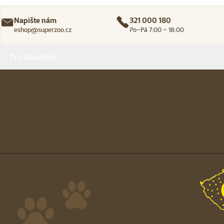
Napište nám
321 000 180
eshop@superzoo.cz
Po–Pá 7:00 – 18:00
Menu v patičce
Pro zákazníky