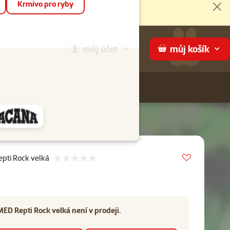
Krmivo pro ryby
Zav
můj
účet
můj
košík
Hledej
háme
Vložit do 
pti Rock velká
Hodnocení 0%
ED Repti Rock velká není v prodeji.