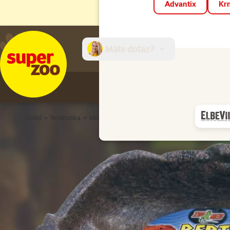
Advantix
Krm
Máte dotaz?
E-sh
Úvod
Teraristika
Misky a krmítka
Miska ZOO MED Repti Rock v