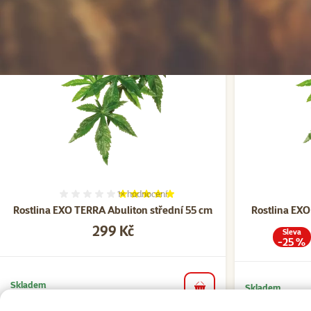
💥 Výprodej
1×
hodnocení
Hodnocení 100%, počet hodnocení: 1
Rostlina EXO TERRA Abuliton střední 55 cm
Rostlina EXO
Cena
299 Kč
Sleva
-25 %
Skladem
Skladem
do košíku