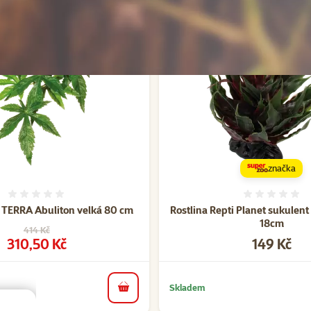
Alternativní produkty
značka
Hodnocení 0%
Hodnoce
 TERRA Abuliton velká 80 cm
Rostlina Repti Planet sukulen
18cm
Původní cena
414 Kč
Cena
Cena
310,50 Kč
149 Kč
Skladem
do košíku