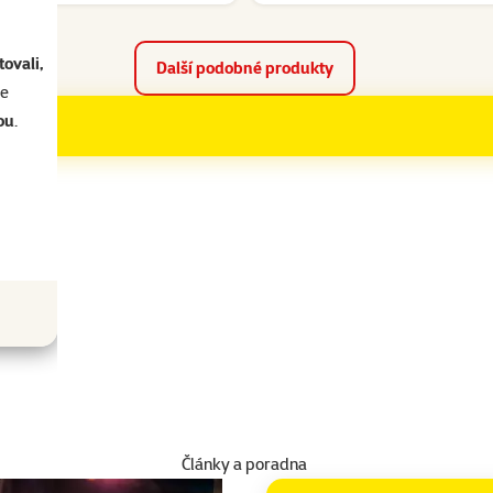
ovali,
Další podobné produkty
se
ou
.
ametry
Články a poradna