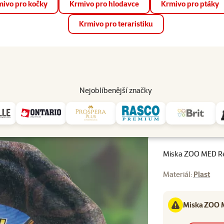
ivo pro kočky
Krmivo pro hlodavce
Krmivo pro ptáky
📱 Stáhněte si novou aplikaci Super zoo.
Více informací
Krmivo pro teraristiku
op
Akce a slevy
Prodejny
Služby
Poradna
Pomá
206
Nejoblíbenější značky
elká
Miska ZOO MED Re
Materiál:
Plast
Miska ZOO M