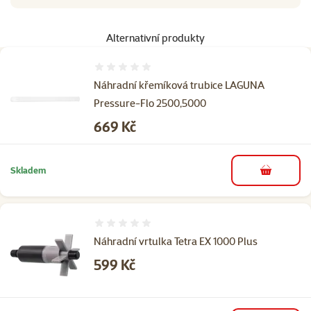
Alternativní produkty
Hodnocení 0%
Náhradní křemíková trubice LAGUNA
Pressure-Flo 2500,5000
Cena
669 Kč
Skladem
do košíku
Hodnocení 0%
Náhradní vrtulka Tetra EX 1000 Plus
Cena
599 Kč