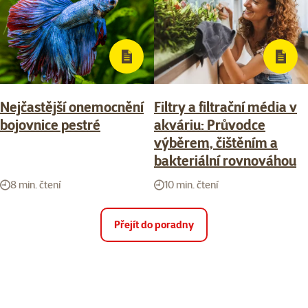
Nejčastější onemocnění
Filtry a filtrační média v
bojovnice pestré
akváriu: Průvodce
výběrem, čištěním a
bakteriální rovnováhou
8 min. čtení
10 min. čtení
Přejít do poradny