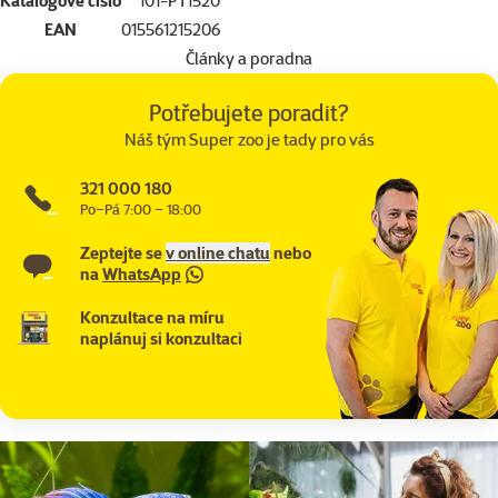
Katalogové číslo
101-PT1520
EAN
015561215206
Články a poradna
Potřebujete poradit?
Náš tým Super zoo je tady pro vás
321 000 180
Po–Pá 7:00 – 18:00
Zeptejte se
v online chatu
nebo
na
WhatsApp
Konzultace na míru
naplánuj si konzultaci