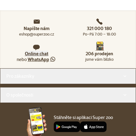
Napište nám
321 000 180
eshop@superzoo.cz
Po–Pá 7:00 – 18:00
Online chat
206 prodejen
nebo
WhatsApp
jsme vám blízko
Menu v patičce
Pro zákazníky
O společnosti
Stáhněte si aplikaci Super zoo