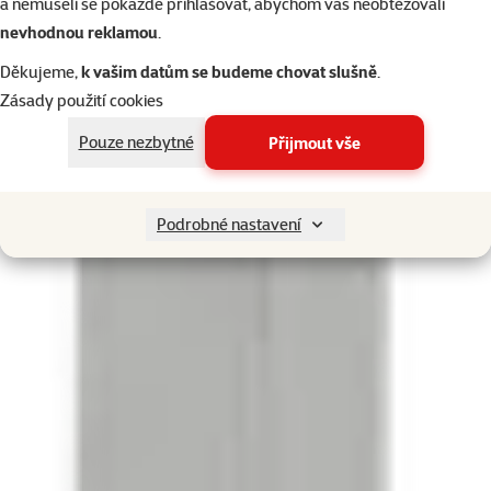
a nemuseli se pokaždé přihlašovat, abychom vás neobtěžovali
nevhodnou reklamou
.
Děkujeme,
k vašim datům se budeme chovat slušně
.
Zásady použití cookies
Pouze nezbytné
Přijmout vše
Podrobné nastavení