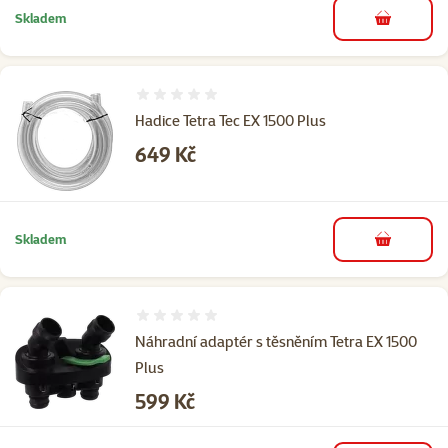
Skladem
do košíku
Hodnocení 0%
Hadice Tetra Tec EX 1500 Plus
Cena
649 Kč
Skladem
do košíku
Hodnocení 0%
Náhradní adaptér s těsněním Tetra EX 1500
Plus
Cena
599 Kč