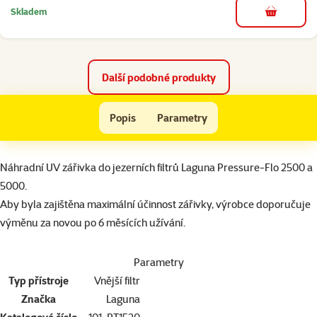
Skladem
do košíku
Další podobné produkty
Náhradní zářivka LAGUNA Pressure-Flo 2500, 5000 11W
Popis
Parametry
Na začátek stránky
superzoo.product.detail.content
Náhradní UV zářivka do jezerních filtrů Laguna Pressure-Flo 2500 a
5000.
Aby byla zajištěna maximální účinnost zářivky, výrobce doporučuje
výměnu za novou po 6 měsících užívání.
Parametry
Typ přístroje
Vnější filtr
Značka
Laguna