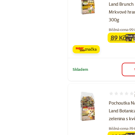
Land Brunch
Mrkvové hra
300g
Běžná cena 99
89 Kč
family
ce
značka
Skladem
Hodnocení 10
Pochoutka N
Land Botanica
zelenina s kv
Běžná cena 79 