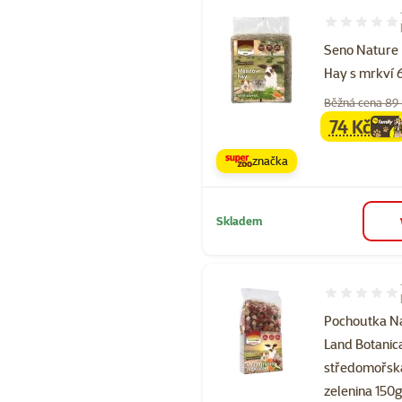
Hodnocení 89
Seno Nature
Hay s mrkví 
Běžná cena 89
74 Kč
family
ce
značka
Skladem
Hodnocení 10
Pochoutka N
Land Botanic
středomořsk
zelenina 150