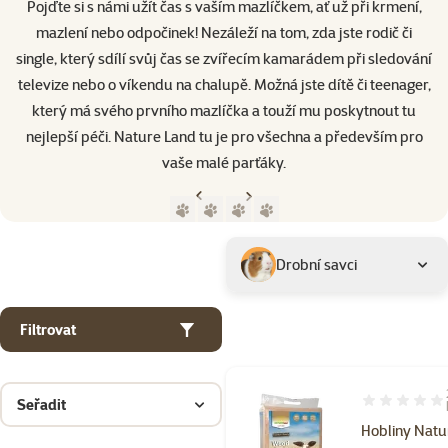
Pojďte si s námi užít čas s vaším mazlíčkem, ať už při krmení,
mazlení nebo odpočinek! Nezáleží na tom, zda jste rodič či
single, který sdílí svůj čas se zvířecím kamarádem při sledování
televize nebo o víkendu na chalupě. Možná jste dítě či teenager,
který má svého prvního mazlíčka a touží mu poskytnout tu
nejlepší péči. Nature Land tu je pro všechna a především pro
vaše malé parťáky.
Předchozí strana
Následující strana
Přejít na stranu 1
Přejít na stranu 2
Přejít na stranu 3
Přejít na stranu 4
Parametrický filtr
Vybrané filtry
Produkty značky Nature Land
Podkategorie
Drobní savci
Filtrovat
Seřadit
Hodnocení 92
Hobliny Natu