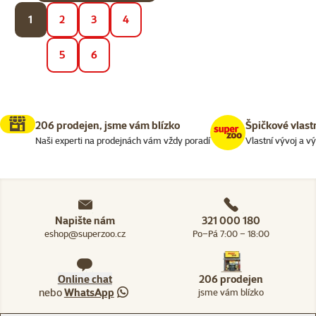
1
2
3
4
5
6
206 prodejen, jsme vám blízko
Špičkové vlast
Naši experti na prodejnách vám vždy poradí
Vlastní vývoj a v
Napište nám
321 000 180
eshop@superzoo.cz
Po–Pá 7:00 – 18:00
Online chat
206 prodejen
nebo
WhatsApp
jsme vám blízko