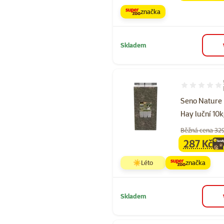
značka
Skladem
Hodnocení 88
Seno Nature
Hay luční 10
Běžná cena 32
287 Kč
family
ce
☀️Léto
značka
Skladem