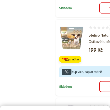
Skladem
Hodnocení 50
Stelivo Natu
Osikové lupín
Cena
199 Kč
značka
%
Kup více, zaplať méně
Skladem
Hodnocení 89