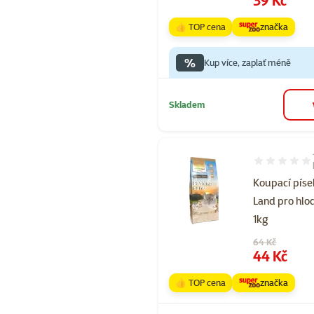
👍 TOP cena
značka
%
Kup více, zaplať méně
Skladem
Hodnocení 10
Koupací píse
Land pro hlo
1kg
Původní cena
64 Kč
Cena
44 Kč
👍 TOP cena
značka