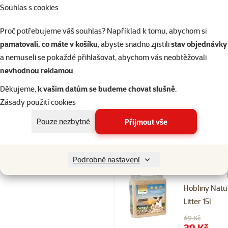
Souhlas s cookies
Pochoutka N
Land Brunch
Proč potřebujeme váš souhlas? Například k tomu, abychom si
s červenou ř
pamatovali, co máte v košíku
, abyste snadno zjistili
stav objednávky
105g
a nemuseli se pokaždé přihlašovat, abychom vás neobtěžovali
Běžná cena 64
nevhodnou reklamou
.
59 Kč
family
ce
Děkujeme,
k vašim datům se budeme chovat slušně
.
značka
Zásady použití cookies
Pouze nezbytné
Přijmout vše
Skladem
Podrobné nastavení
Hodnocení 89
Hobliny Natu
Litter 15l
Původní cena
69 Kč
Cena
39 Kč