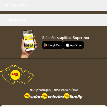
Menu v patičce
Pro zákazníky
O společnosti
Stáhněte si aplikaci Super zoo
206 prodejen,
jsme vám blízko