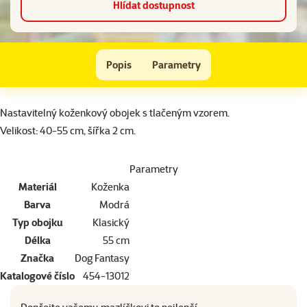
Hlídat dostupnost
Obojek DOG FANTASY Classic modrý 40 - 55 cm
Popis
Parametry
Na začátek stránky
superzoo.product.detail.content
Nastavitelný koženkový obojek s tlačeným vzorem.
Velikost: 40-55 cm, šířka 2 cm.
Parametry
Materiál
Koženka
Barva
Modrá
Typ obojku
Klasický
Délka
55 cm
Značka
Dog Fantasy
Katalogové číslo
454-13012