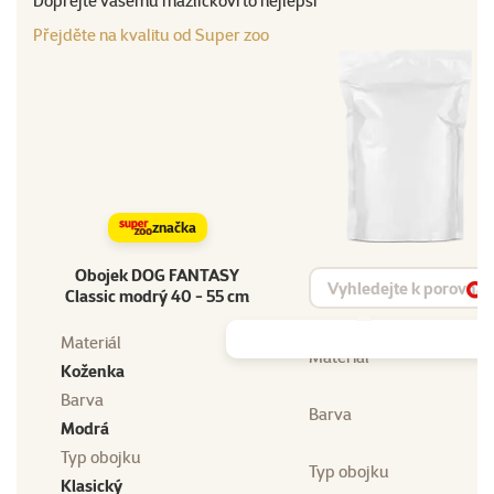
Dopřejte vašemu mazlíčkovi to nejlepší
Přejděte na kvalitu od Super zoo
značka
Obojek DOG FANTASY
Vyhledat produkt
Classic modrý 40 - 55 cm
Vy
Materiál
Materiál
Koženka
Barva
Barva
Modrá
Typ obojku
Typ obojku
Klasický