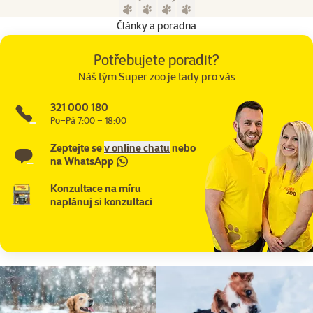
Předchozí strana
Následující strana
Přejít na stranu 1
Přejít na stranu 2
Přejít na stranu 3
Přejít na stranu 4
Články a poradna
Potřebujete poradit?
Náš tým Super zoo je tady pro vás
321 000 180
Po–Pá 7:00 – 18:00
Zeptejte se
v online chatu
nebo
na
WhatsApp
Konzultace na míru
naplánuj si konzultaci