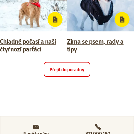
Chladné počasí a naši
Zima se psem, rady a
čtyřnozí parťáci
tipy
Přejít do poradny
Napište nám
321 000 180