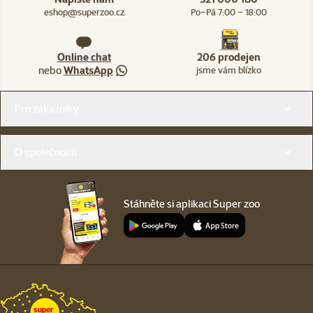
eshop@superzoo.cz
Po–Pá 7:00 – 18:00
Online chat
206 prodejen
nebo
WhatsApp
jsme vám blízko
Menu v patičce
Pro zákazníky
O společnosti
Stáhněte si aplikaci Super zoo