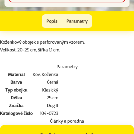
Obojek DOG IT Milano černý 25cm
Popis
Parametry
Na začátek stránky
superzoo.product.detail.content
Koženkový obojek s perforovaným vzorem.
Velikost: 20-25 cm, šířka 1,1 cm.
Parametry
Materiál
Kov, Koženka
Barva
Černá
Typ obojku
Klasický
Délka
25 cm
Značka
Dog It
Katalogové číslo
104-0723
Články a poradna