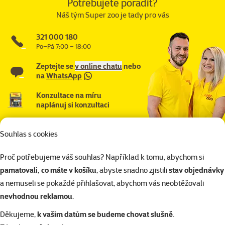
Potřebujete poradit?
Náš tým Super zoo je tady pro vás
321 000 180
Po–Pá 7:00 – 18:00
Zeptejte se
v online chatu
nebo
na
WhatsApp
Konzultace na míru
naplánuj si konzultaci
Souhlas s cookies
Proč potřebujeme váš souhlas? Například k tomu, abychom si
pamatovali, co máte v košíku
, abyste snadno zjistili
stav objednávky
a nemuseli se pokaždé přihlašovat, abychom vás neobtěžovali
nevhodnou reklamou
.
Děkujeme,
k vašim datům se budeme chovat slušně
.