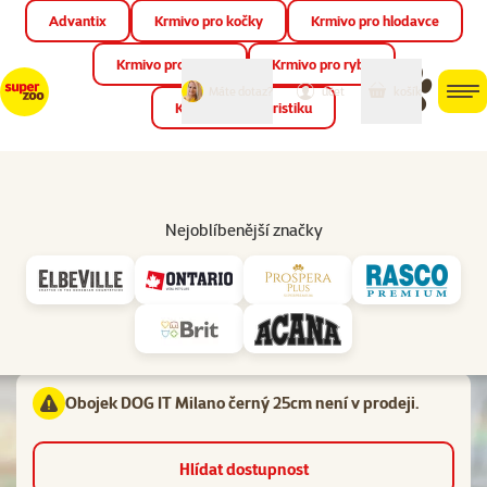
Advantix
Krmivo pro kočky
Krmivo pro hlodavce
Zav
📱 Stáhněte si novou aplikaci Super zoo.
Více informací
Krmivo pro ptáky
Krmivo pro ryby
můj
můj
Máte dotaz?
košík
účet
men
Krmivo pro teraristiku
Hled
Vl
Obojky
Nejoblíbenější značky
Hodnocení 0%
Obojek DOG IT Milano černý 25cm
Materiál:
Kov, Koženka
Obojek DOG IT Milano černý 25cm není v prodeji.
Hlídat dostupnost