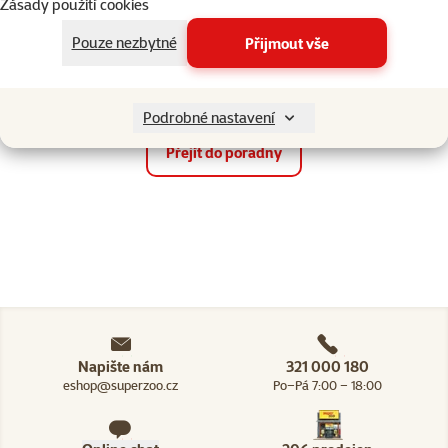
Zásady použití cookies
Pouze nezbytné
Přijmout vše
Chladné počasí a naši
Zima se psem, rady a
čtyřnozí parťáci
tipy
Podrobné nastavení
Přejít do poradny
Napište nám
321 000 180
eshop@superzoo.cz
Po–Pá 7:00 – 18:00