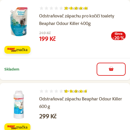
20×
hodnocení
Hodnocení 96%, počet hodnocení: 20
Odstraňovač zápachu pro kočičí toalety
Beaphar Odour Killer 400g
Původní cena
249 Kč
Sleva
Cena
199 Kč
-20 %
značka
Skladem
do košíku
10×
hodnocení
Hodnocení 92%, počet hodnocení: 10
Odstraňovač zápachu Beaphar Odour Killer
600 g
Cena
299 Kč
značka