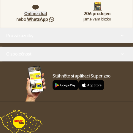
Online chat
206 prodejen
nebo
WhatsApp
jsme vám blízko
Menu v patičce
Pro zákazníky
O společnosti
Stáhněte si aplikaci Super zoo