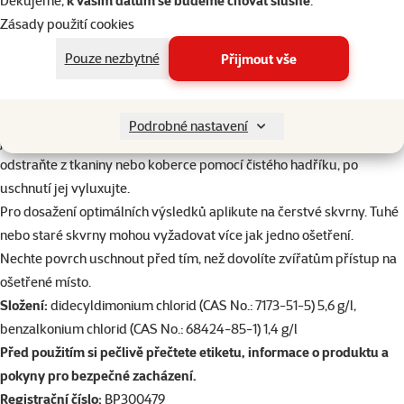
škodlivými patogeny, včetně virů během 60 sekund
Děkujeme,
k vašim datům se budeme chovat slušně
.
Odstraňuje také
skvrny od červeného vína, kávy, mléka, hlíny,
Zásady použití cookies
trávy
atd.
Pouze nezbytné
Přijmout vše
Vhodný pro
použití na koberce, čalounění a interiéry aut
Návod k použití:
Odstraňte co nejvíce tuhých zbytků znečištění.
Otočte hubici do funkční polohy, aplikujte na znečištěné místo a
Podrobné nastavení
jemně vmasírujte. Nechte působit 5 minut. Přebytečnou tekutinu
odstraňte z tkaniny nebo koberce pomocí čistého hadříku, po
uschnutí jej vyluxujte.
Pro dosažení optimálních výsledků aplikute na čerstvé skvrny. Tuhé
nebo staré skvrny mohou vyžadovat více jak jedno ošetření.
Nechte povrch uschnout před tím, než dovolíte zvířatům přístup na
ošetřené místo.
Složení:
didecyldimonium chlorid (CAS No.: 7173-51-5) 5,6 g/l,
benzalkonium chlorid (CAS No.: 68424-85-1) 1,4 g/l
Před použitím si pečlivě přečtete etiketu, informace o produktu a
pokyny pro bezpečné zacházení.
Registrační číslo:
BP300479