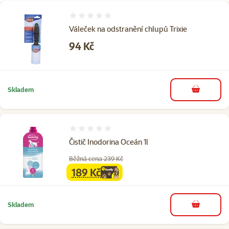
Hodnocení 0%
Váleček na odstranění chlupů Trixie
Cena
94 Kč
Skladem
do košíku
Hodnocení 0%
Čistič Inodorina Oceán 1l
Běžná cena 239 Kč
189 Kč
family
cena
Skladem
do košíku