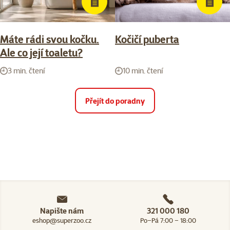
Máte rádi svou kočku.
Kočičí puberta
Ale co její toaletu?
3 min. čtení
10 min. čtení
Přejít do poradny
Napište nám
321 000 180
eshop@superzoo.cz
Po–Pá 7:00 – 18:00