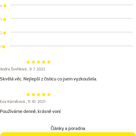
4
3
2
1
Hodnocení 100%
Jindra Švehlová ,
9. 7. 2022
Skvělá věc. Nejlepší z čisticu co jsem vyzkoušela.
Hodnocení 100%
Eva Kárníková ,
11. 10. 2021
Používáme denně, krásně voní
Články a poradna