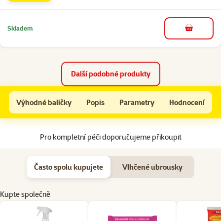
Skladem
do košíku
Další podobné produkty
Odstraňovač skvrn Beaphar Stain Remover 500 ml
Výhodné balíčky
Popis
Parametry
Hodnocení
Na začátek stránky
Pro kompletní péči doporučujeme přikoupit
Často spolu kupujete
Vlhčené ubrousky
Kupte společně