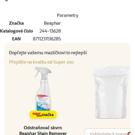
Parametry
Značka
Beaphar
Katalogové číslo
244-13628
EAN
8711231136285
Dopřejte vašemu mazlíčkovi to nejlepší
Přejděte na kvalitu od Super zoo
značka
Odstraňovač skvrn
Vyhledat produkt
Beaphar Stain Remover