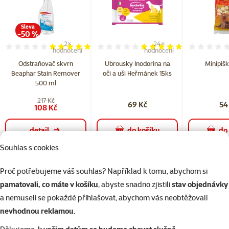
Sleva
-50 %
2×
24×
Hodnocení 100%, počet hodnocení: 2
Hodnocení 95%, počet hodn
hodnocení
hodnocení
Odstraňovač skvrn
Ubrousky Inodorina na
Minipišk
Beaphar Stain Remover
oči a uši Heřmánek 15ks
500 ml
217 Kč
69 Kč
54
108 Kč
detail
do košíku
do
Souhlas s cookies
Proč potřebujeme váš souhlas? Například k tomu, abychom si
superzoo.product.detail.content
Odstraňovač skvrn Stain Remover
účinně a rychle odstraňuje
pamatovali, co máte v košíku
, abyste snadno zjistili
stav objednávky
nečistoty způsobené domácími mazlíčky jako jsou skvrny od moči,
a nemuseli se pokaždé přihlašovat, abychom vás neobtěžovali
výkalů a zvratků.
nevhodnou reklamou
.
Zajišťuje
čtyřiadvacetihodinovou antibakteriální ochranu
před