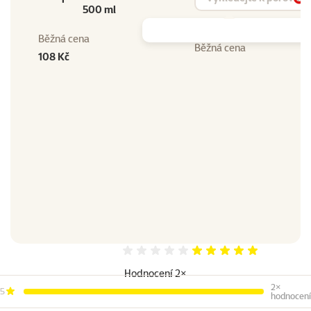
Vy
500 ml
Běžná cena
Běžná cena
108 Kč
Hodnocení 100%
Hodnocení 2×
2×
5
hodnocení