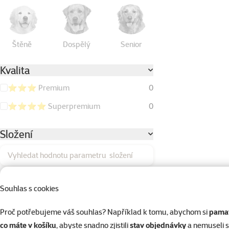
Štěně
Dospělý
Senior
Kvalita
⭐⭐⭐ Premium
0
⭐⭐⭐⭐ Superpremium
0
Složení
Vyhledat hodnotu parametru složení
Batáty
0
Souhlas s cookies
Bez kuřecího masa
0
Proč potřebujeme váš souhlas? Například k tomu, abychom si
pamat
Bez obilovin (Grain Free)
0
co máte v košíku
, abyste snadno zjistili
stav objednávky
a nemuseli 