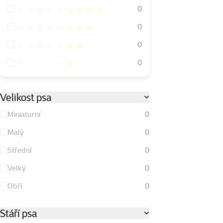
Hodnocení 80%
0
Hodnocení 60%
0
Hodnocení 40%
0
Hodnocení 20%
0
Velikost psa
Miniaturní
0
Malý
0
Střední
0
Velký
0
Obří
0
Stáří psa