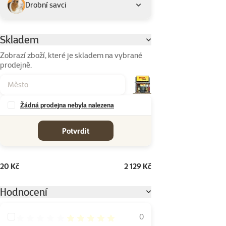
Drobní savci
Skladem
Parametrický filtr
Zobrazí zboží, které je skladem na vybrané
prodejně.
Žádná prodejna nebyla nalezena
cena od-do
Potvrdit
20 Kč
2 129 Kč
Hodnocení
Hodnocení 100%
0