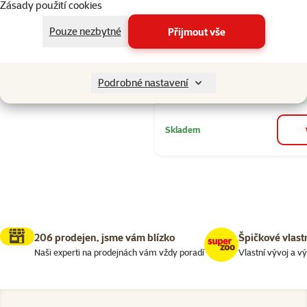
Bits 75 g
Zásady použití cookies
Cena
59 Kč
Pouze nezbytné
Přijmout vše
značka
Podrobné nastavení
Kupte 4 kočičí pamlsky a 1 
3+1
zdarma
Skladem
206 prodejen, jsme vám blízko
Špičkové vlast
Naši experti na prodejnách vám vždy poradí
Vlastní vývoj a v