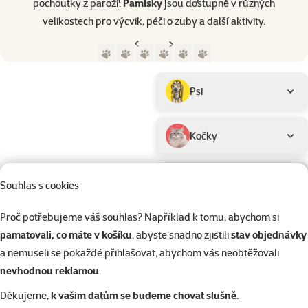
pochoutky z paroží.
Pamlsky
jsou dostupné v různých
velikostech pro výcvik, péči o zuby a další aktivity.​
Předchozí strana
Následující strana
Přejít na stranu 1
Přejít na stranu 2
Přejít na stranu 3
Přejít na stranu 4
Přejít na stranu 5
Přejít na stranu 6
Parametrický filtr
Vybrané filtry
Produkty značky Ontario
Podkategorie
Psi
Kočky
Drobní savci
Souhlas s cookies
Kategorie
Kočky > Potřeby pro péči o koč
Proč potřebujeme váš souhlas? Například k tomu, abychom si
Filtrovat
1
pamatovali, co máte v košíku
, abyste snadno zjistili
stav objednávky
a nemuseli se pokaždé přihlašovat, abychom vás neobtěžovali
nevhodnou reklamou
.
Seřadit
Hodnocení 96
Ontario Snac
Děkujeme,
k vašim datům se budeme chovat slušně
.