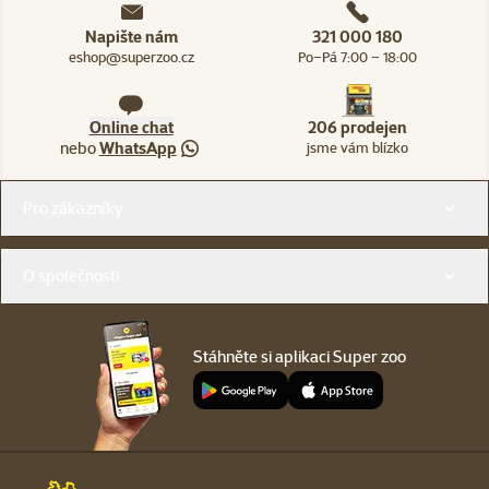
Napište nám
321 000 180
eshop@superzoo.cz
Po–Pá 7:00 – 18:00
Online chat
206 prodejen
nebo
WhatsApp
jsme vám blízko
Menu v patičce
Pro zákazníky
O společnosti
Stáhněte si aplikaci Super zoo