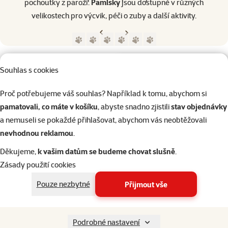
pochoutky z paroží.
Pamlsky
jsou dostupné v různých
velikostech pro výcvik, péči o zuby a další aktivity.​
Předchozí strana
Následující strana
Přejít na stranu 1
Přejít na stranu 2
Přejít na stranu 3
Přejít na stranu 4
Přejít na stranu 5
Přejít na stranu 6
Parametrický filtr
Vybrané filtry
Produkty značky Ontario
Podkategorie
Psi
Souhlas s cookies
Proč potřebujeme váš souhlas? Například k tomu, abychom si
Kočky
pamatovali, co máte v košíku
, abyste snadno zjistili
stav objednávky
a nemuseli se pokaždé přihlašovat, abychom vás neobtěžovali
nevhodnou reklamou
.
Drobní savci
Děkujeme,
k vašim datům se budeme chovat slušně
.
Kategorie
Kočky > Potřeby pro péči o koč
Zásady použití cookies
Filtrovat
1
Pouze nezbytné
Přijmout vše
Nenalezeny žádné produkty
Seřadit
Podrobné nastavení