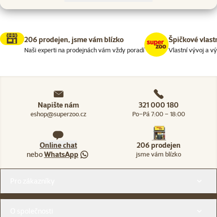
206 prodejen, jsme vám blízko
Špičkové vlast
Naši experti na prodejnách vám vždy poradí
Vlastní vývoj a v
Napište nám
321 000 180
eshop@superzoo.cz
Po–Pá 7:00 – 18:00
Online chat
206 prodejen
nebo
WhatsApp
jsme vám blízko
Menu v patičce
Pro zákazníky
O společnosti