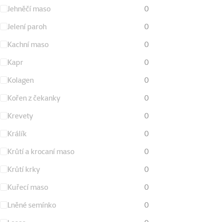
Jehněčí maso
0
Jelení paroh
0
Kachní maso
0
Kapr
0
Kolagen
0
Kořen z čekanky
0
Krevety
0
Králík
0
Krůtí a krocaní maso
0
Krůtí krky
0
Kuřecí maso
0
Lněné semínko
0