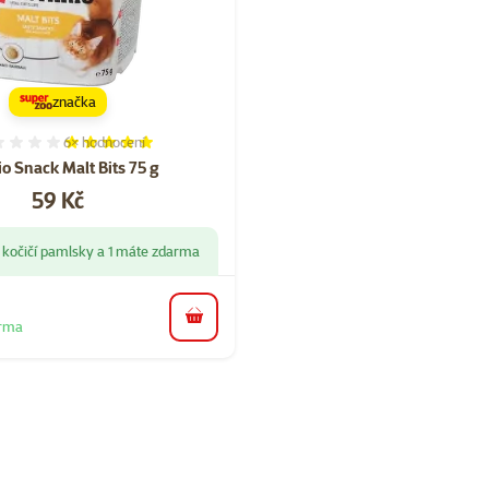
značka
6×
hodnocení
Hodnocení 97%, počet hodnocení: 6
o Snack Malt Bits 75 g
Cena
59 Kč
 kočičí pamlsky a 1 máte zdarma
do košíku
arma