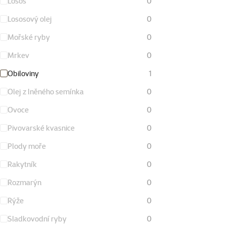
Losos
0
Lososový olej
0
Mořské ryby
0
Mrkev
0
Obiloviny
1
Olej z lněného semínka
0
Ovoce
0
Pivovarské kvasnice
0
Plody moře
0
Rakytník
0
Rozmarýn
0
Rýže
0
Sladkovodní ryby
0