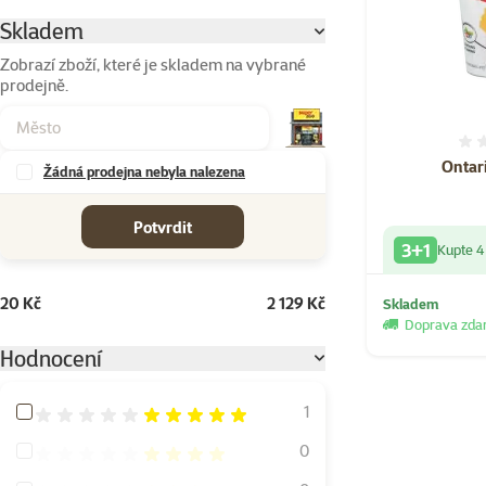
Skladem
Parametrický filtr
Zobrazí zboží, které je skladem na vybrané
prodejně.
Ontari
Žádná prodejna nebyla nalezena
cena od-do
Potvrdit
3+1
Kupte 4
20 Kč
2 129 Kč
Skladem
Doprava zd
Hodnocení
Hodnocení 100%
1
Hodnocení 80%
0