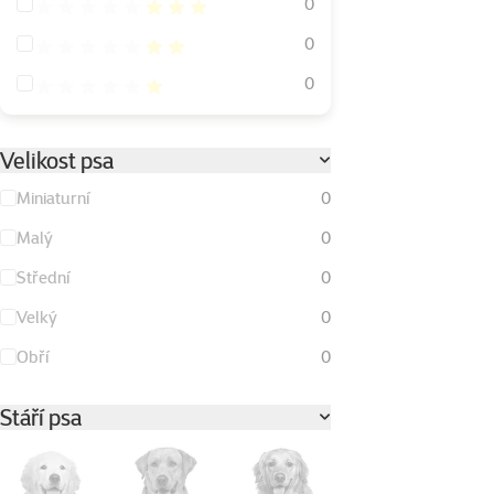
Hodnocení 60%
0
Hodnocení 40%
0
Hodnocení 20%
0
Velikost psa
Miniaturní
0
Malý
0
Střední
0
Velký
0
Obří
0
Stáří psa