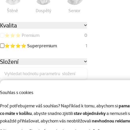
Štěně
Dospělý
Senior
Kvalita
⭐⭐⭐ Premium
0
⭐⭐⭐⭐ Superpremium
1
Složení
Vyhledat hodnotu parametru složení
Batáty
0
Souhlas s cookies
Bez kuřecího masa
0
Proč potřebujeme váš souhlas? Například k tomu, abychom si
pamat
Bez obilovin (Grain Free)
0
co máte v košíku
, abyste snadno zjistili
stav objednávky
a nemuseli 
Borůvky
0
pokaždé přihlašovat, abychom vás neobtěžovali
nevhodnou reklam
Brambory/batáty
0