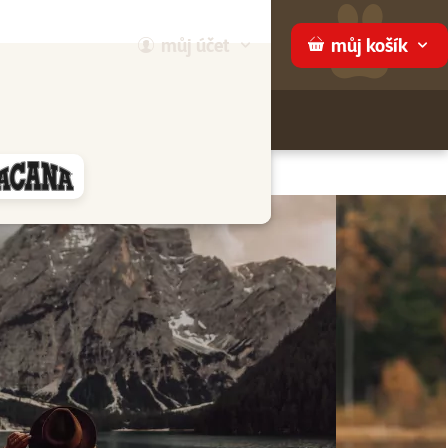
můj
účet
můj
košík
Hledej
háme