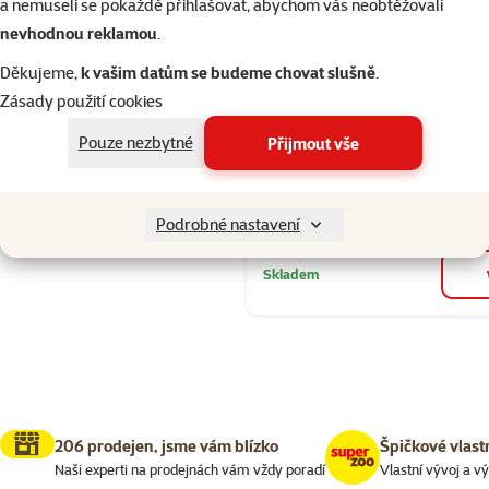
a nemuseli se pokaždé přihlašovat, abychom vás neobtěžovali
Seřadit
Hodnocení 96
nevhodnou reklamou
.
Ontario Kitte
0,4 kg
Děkujeme,
k vašim datům se budeme chovat slušně
.
Zásady použití cookies
Běžná cena 159
149 Kč
family
ce
Pouze nezbytné
Přijmout vše
Cena za 100 g: 37,
značka
Podrobné nastavení
Skladem
206 prodejen, jsme vám blízko
Špičkové vlast
Naši experti na prodejnách vám vždy poradí
Vlastní vývoj a v