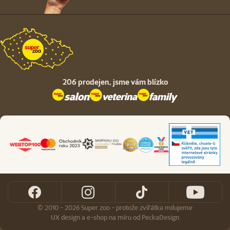
206 prodejen,
jsme vám blízko
© 2010 - 2026 Super zoo - protože zvířátka milujeme
UX design
a
e-shop na míru
od
PeckaDesign