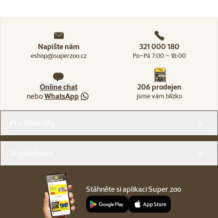
Napište nám
321 000 180
eshop@superzoo.cz
Po–Pá 7:00 – 18:00
Online chat
206 prodejen
nebo
WhatsApp
jsme vám blízko
Menu v patičce
Pro zákazníky
O společnosti
Stáhněte si aplikaci Super zoo