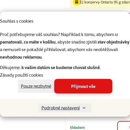
2 konzervy Ontario 95 g zda
Skladem
Souhlas s cookies
Proč potřebujeme váš souhlas? Například k tomu, abychom si
pamatovali, co máte v košíku
, abyste snadno zjistili
stav objednávky
Hodnocení 10
a nemuseli se pokaždé přihlašovat, abychom vás neobtěžovali
Ontario Cat S
nevhodnou reklamou
.
7+ Senior 2k
Děkujeme,
k vašim datům se budeme chovat slušně
.
Běžná cena 40
Zásady použití cookies
379 Kč
family
ce
Cena za 100 g: 19,
Pouze nezbytné
Přijmout vše
značka
Podrobné nastavení
2 konzervy Ontario 95 g zda
Skladem