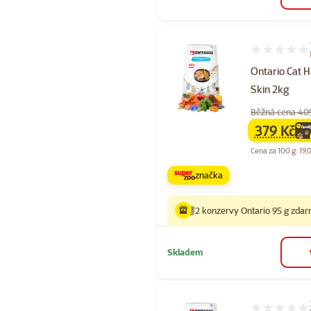
Hodnocení 10
Ontario Cat H
Skin 2kg
Běžná cena 40
379 Kč
family
ce
Cena za 100 g: 19,
značka
2 konzervy Ontario 95 g zda
Skladem