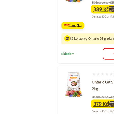
Běžná cena 42
389 Kč
family
ce
Cena za 100 g: 19,
značka
2 konzervy Ontario 95 g zda
Skladem
Hodnocení 10
Ontario Cat S
2kg
Běžná cena 40
379 Kč
family
ce
Cena za 100 g: 19,