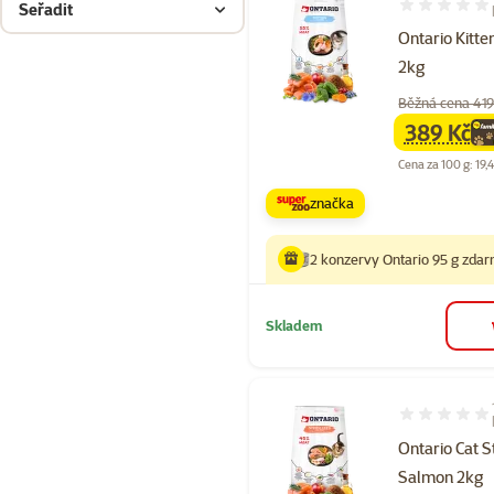
Seřadit
Hodnocení 99
Ontario Kitt
2kg
Běžná cena 419
389 Kč
family
ce
Cena za 100 g: 19,
značka
2 konzervy Ontario 95 g zda
Skladem
Hodnocení 10
Ontario Cat S
Salmon 2kg