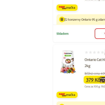
značka
2 konzervy Ontario 95 g zda
Skladem
Hodnocení 10
Ontario Cat H
2kg
Běžná cena 40
379 Kč
family
ce
Cena za 100 g: 19,
značka