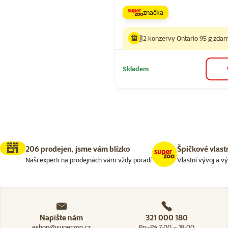
značka
2 konzervy Ontario 95 g zda
Skladem
206 prodejen, jsme vám blízko
Špičkové vlast
Naši experti na prodejnách vám vždy poradí
Vlastní vývoj a v
Napište nám
321 000 180
eshop@superzoo.cz
Po–Pá 7:00 – 18:00