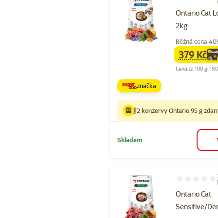
Hodnocení 10
Ontario Cat L
2kg
Běžná cena 40
379 Kč
family
ce
Cena za 100 g: 19,
značka
2 konzervy Ontario 95 g zda
Skladem
Hodnocení 10
Ontario Cat
Sensitive/D