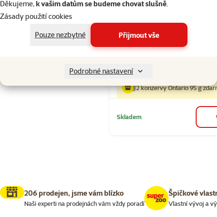
2kg
Děkujeme,
k vašim datům se budeme chovat slušně
.
Zásady použití cookies
Běžná cena 419
389 Kč
family
ce
Pouze nezbytné
Přijmout vše
Cena za 100 g: 19,
značka
Podrobné nastavení
2 konzervy Ontario 95 g zda
Skladem
206 prodejen, jsme vám blízko
Špičkové vlast
Naši experti na prodejnách vám vždy poradí
Vlastní vývoj a v