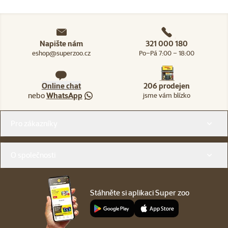
Napište nám
321 000 180
eshop@superzoo.cz
Po–Pá 7:00 – 18:00
Online chat
206 prodejen
nebo
WhatsApp
jsme vám blízko
Menu v patičce
Pro zákazníky
O společnosti
Stáhněte si aplikaci Super zoo