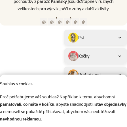
pochoutky z paroží.
Pamlsky
jsou dostupné v různých
velikostech pro výcvik, péči o zuby a další aktivity.​
Předchozí strana
Následující strana
Přejít na stranu 1
Přejít na stranu 2
Přejít na stranu 3
Přejít na stranu 4
Přejít na stranu 5
Přejít na stranu 6
Parametrický filtr
Vybrané filtry
Produkty značky Ontario
Podkategorie
Psi
Kočky
Drobní savci
Souhlas s cookies
Složení
Produkty 
Sušená zelenina
Ontario 
Filtrovat
2
Proč potřebujeme váš souhlas? Například k tomu, abychom si
pamatovali, co máte v košíku
, abyste snadno zjistili
stav objednávky
a nemuseli se pokaždé přihlašovat, abychom vás neobtěžovali
Seřadit
Hodnocení 99
nevhodnou reklamou
.
Ontario Kitt