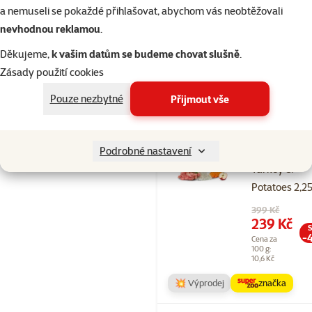
a nemuseli se pokaždé přihlašovat, abychom vás neobtěžovali
💥 Výprodej
značka
nevhodnou reklamou
.
Děkujeme,
k vašim datům se budeme chovat slušně
.
Skladem
Zásady použití cookies
Pouze nezbytné
Přijmout vše
Hodnocení 
Ontario Larg
Weight Contr
Podrobné nastavení
Turkey &
Potatoes 2,2
Původní cena
399 Kč
Cena
239 Kč
S
-
Cena za
100 g:
10,6 Kč
💥 Výprodej
značka