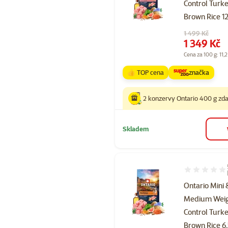
Control Turk
Brown Rice 1
Původní cena
1 499 Kč
Cena
1 349 Kč
Cena za 100 g: 11,2
👍 TOP cena
značka
2 konzervy Ontario 400 g z
Skladem
Hodnocení 96
Ontario Mini 
Medium Wei
Control Turk
Brown Rice 6