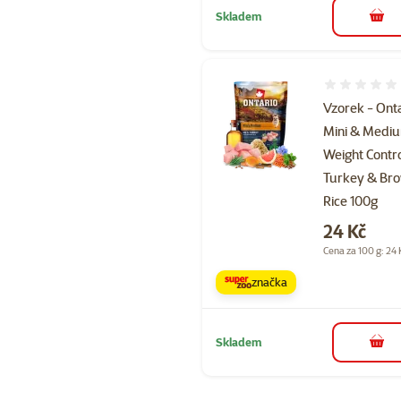
Skladem
do 
Hodnocení 
Vzorek - Ont
Mini & Medi
Weight Contr
Turkey & Br
Rice 100g
Cena
24 Kč
Cena za 100 g: 24 
značka
Skladem
do 