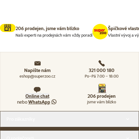
206 prodejen, jsme vám blízko
Špičkové vlast
Naši experti na prodejnách vám vždy poradí
Vlastní vývoj a v
Napište nám
321 000 180
eshop@superzoo.cz
Po–Pá 7:00 – 18:00
Online chat
206 prodejen
nebo
WhatsApp
jsme vám blízko
Menu v patičce
Pro zákazníky
O společnosti