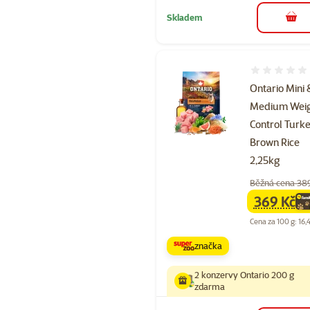
Skladem
do 
Hodnocení 
Ontario Mini 
Medium Wei
Control Turk
Brown Rice
2,25kg
Běžná cena 38
369 Kč
family
ce
Cena za 100 g: 16,
značka
2 konzervy Ontario 200 g
zdarma