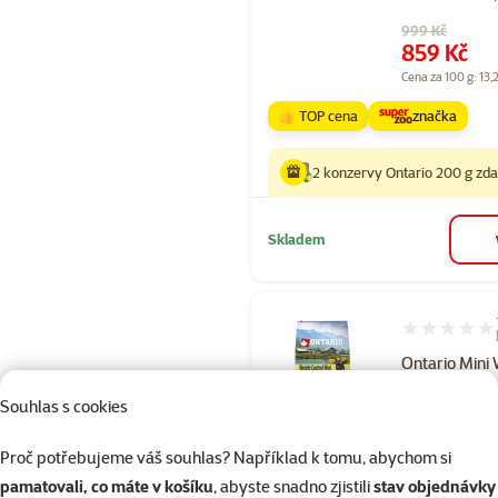
Původní cena
999 Kč
Cena
859 Kč
Cena za 100 g: 13,
👍 TOP cena
značka
2 konzervy Ontario 200 g zd
Skladem
Hodnocení 10
Ontario Mini
Control Turk
Souhlas s cookies
Potatoes 6,5
Cena
491,40 K
Proč potřebujeme váš souhlas? Například k tomu, abychom si
Cena za 100 g: 7,6
pamatovali, co máte v košíku
, abyste snadno zjistili
stav objednávky