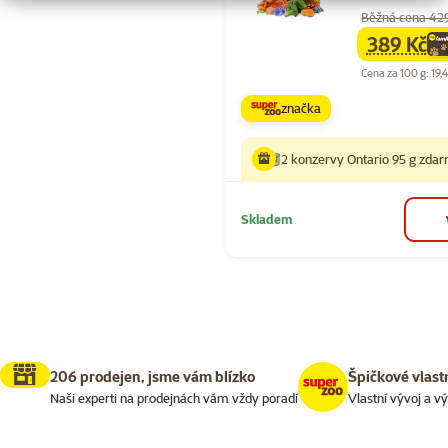
Běžná cena 42
389 Kč
family
ce
Cena za 100 g: 19,
značka
2 konzervy Ontario 95 g zda
Skladem
206 prodejen, jsme vám blízko
Špičkové vlast
Naši experti na prodejnách vám vždy poradí
Vlastní vývoj a v