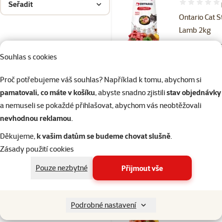
Seřadit
Hodnocení 10
Ontario Cat S
Lamb 2kg
Běžná cena 42
Souhlas s cookies
389 Kč
family
ce
Cena za 100 g: 19,
Proč potřebujeme váš souhlas? Například k tomu, abychom si
značka
pamatovali, co máte v košíku
, abyste snadno zjistili
stav objednávky
a nemuseli se pokaždé přihlašovat, abychom vás neobtěžovali
2 konzervy Ontario 95 g zda
nevhodnou reklamou
.
Děkujeme,
k vašim datům se budeme chovat slušně
.
Skladem
Zásady použití cookies
Pouze nezbytné
Přijmout vše
Hodnocení 10
Ontario Cat S
Podrobné nastavení
Salmon 2kg