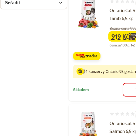
Seřadit
Hodnocení 94
Ontario Cat S
Lamb 6,5 kg
Běžná cena 99
919 Kč
family
ce
Cena za 100 g: 14,1
značka
4 konzervy Ontario 95 g zda
Skladem
Hodnocení 97
Ontario Cat S
Salmon 6,5 k