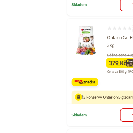
Skladem
Hodnocení 10
Ontario Cat H
2kg
Běžná cena 40
379 Kč
family
ce
Cena za 100 g: 19,
značka
2 konzervy Ontario 95 g zda
Skladem