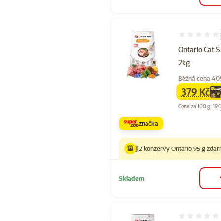
Hodnocení 10
Ontario Cat S
2kg
Běžná cena 40
379 Kč
family
ce
Cena za 100 g: 19,
značka
2 konzervy Ontario 95 g zda
Skladem
Hodnocení 