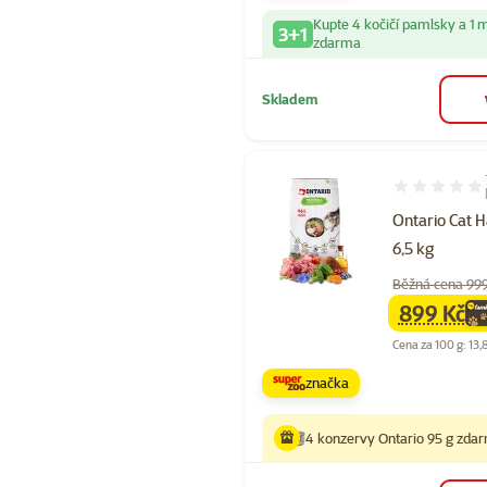
Kupte 4 kočičí pamlsky a 1 
3+1
zdarma
Skladem
Hodnocení 94
Ontario Cat H
6,5 kg
Běžná cena 99
899 Kč
family
ce
Cena za 100 g: 13,
značka
4 konzervy Ontario 95 g zda