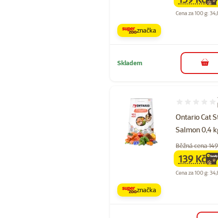
family
ce
Cena za 100 g: 34,
značka
Skladem
do 
Hodnocení 10
Ontario Cat S
Salmon 0,4 k
Běžná cena 149
139 Kč
family
ce
Cena za 100 g: 34,
značka