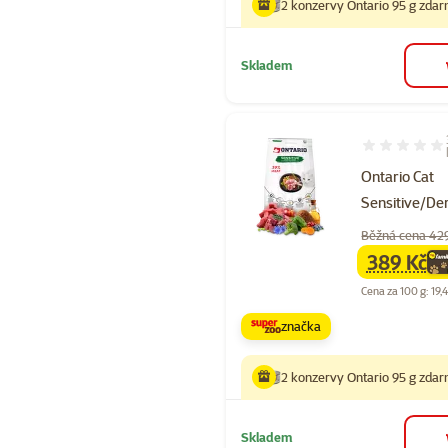
2 konzervy Ontario 95 g zda
Skladem
Hodnocení 10
Ontario Cat
Sensitive/D
Běžná cena 42
389 Kč
family
ce
Cena za 100 g: 19,
značka
2 konzervy Ontario 95 g zda
Skladem