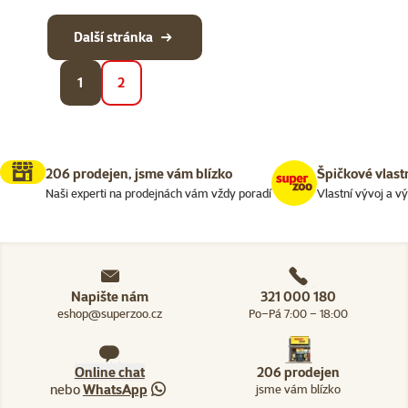
Další stránka
1
2
206 prodejen, jsme vám blízko
Špičkové vlast
Naši experti na prodejnách vám vždy poradí
Vlastní vývoj a v
Napište nám
321 000 180
eshop@superzoo.cz
Po–Pá 7:00 – 18:00
Online chat
206 prodejen
nebo
WhatsApp
jsme vám blízko