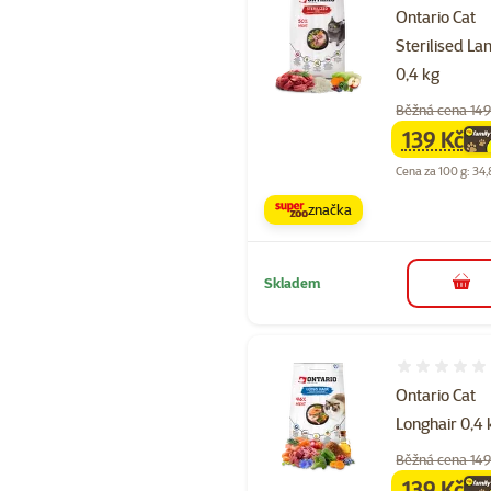
Ontario Cat
Sterilised L
0,4 kg
Běžná cena 149
139 Kč
family
ce
Cena za 100 g: 34,
značka
Skladem
do 
Hodnocení 
Ontario Cat
Longhair 0,4 
Běžná cena 149
139 Kč