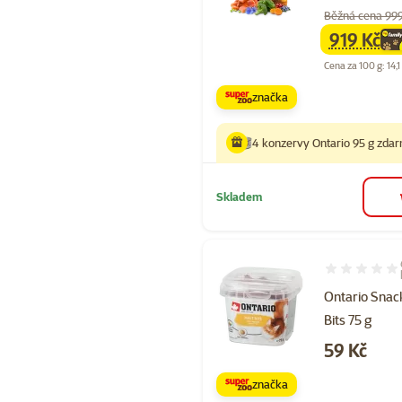
Běžná cena 99
919 Kč
family
ce
Cena za 100 g: 14,1
značka
4 konzervy Ontario 95 g zda
Skladem
Hodnocení 97
Ontario Snac
Bits 75 g
Cena
59 Kč
značka