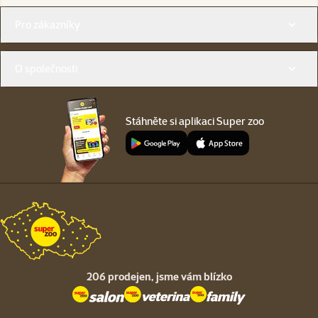
Menu v patičce
Pro zákazníky
O společnosti
Stáhněte si aplikaci Super zoo
206 prodejen,
jsme vám blízko