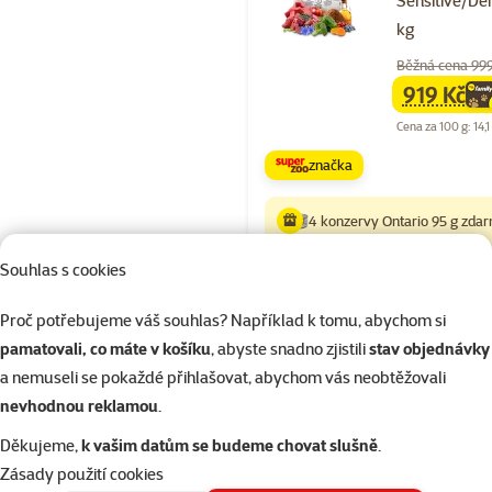
Sensitive/De
kg
Běžná cena 99
919 Kč
family
ce
Cena za 100 g: 14,1
značka
4 konzervy Ontario 95 g zda
Souhlas s cookies
Skladem
Proč potřebujeme váš souhlas? Například k tomu, abychom si
pamatovali, co máte v košíku
, abyste snadno zjistili
stav objednávky
a nemuseli se pokaždé přihlašovat, abychom vás neobtěžovali
Hodnocení 10
nevhodnou reklamou
.
Ontario Cat H
0,4 kg
Děkujeme,
k vašim datům se budeme chovat slušně
.
Zásady použití cookies
Běžná cena 149