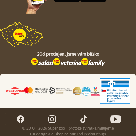
206 prodejen,
jsme vám blízko
© 2010 - 2026 Super zoo - protože zvířátka milujeme
UX design
a
e-shop na míru
od
PeckaDesign