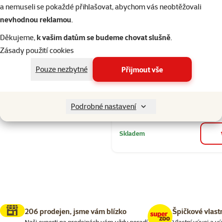
Seřadit
Hodnocení 93
a nemuseli se pokaždé přihlašovat, abychom vás neobtěžovali
Ontario Snac
nevhodnou reklamou
.
Chicken Jerk
Děkujeme,
k vašim datům se budeme chovat slušně
.
Calcium 70g
Zásady použití cookies
Cena
74 Kč
Pouze nezbytné
Přijmout vše
značka
Kupte 4 psí pamlsky a 1 má
3+1
Podrobné nastavení
zdarma
Skladem
206 prodejen, jsme vám blízko
Špičkové vlast
Naši experti na prodejnách vám vždy poradí
Vlastní vývoj a v