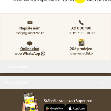
Napište nám
321 000 180
eshop@superzoo.cz
Po–Pá 7:00 – 18:00
Online chat
206 prodejen
nebo
WhatsApp
jsme vám blízko
Menu v patičce
Pro zákazníky
O společnosti
Stáhněte si aplikaci Super zoo