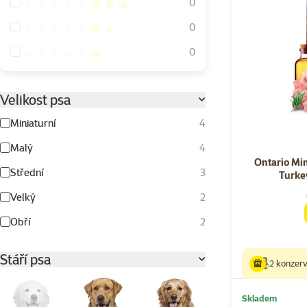
Hodnocení 60%
0
Hodnocení 40%
0
Hodnocení 20%
0
Velikost psa
Miniaturní
4
Malý
4
Ontario Mi
Střední
3
Turke
Velký
2
Obří
2
Stáří psa
2 konzer
Skladem