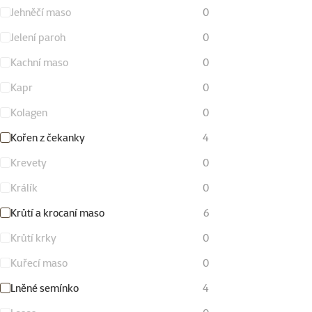
Jehněčí maso
0
Jelení paroh
0
Kachní maso
0
Kapr
0
Kolagen
0
Kořen z čekanky
4
Krevety
0
Králík
0
Krůtí a krocaní maso
6
Krůtí krky
0
Kuřecí maso
0
Lněné semínko
4