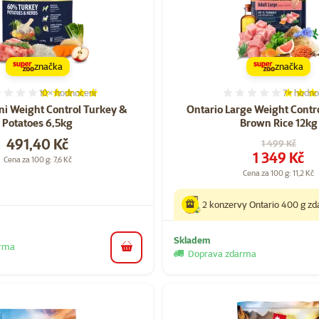
značka
značka
10×
hodnocení
7×
hodno
Hodnocení 100%, počet hodnocení: 10
Hodnocen
ni Weight Control Turkey &
Ontario Large Weight Contr
Potatoes 6,5kg
Brown Rice 12kg
Cena
491,40 Kč
Původní cena
1 499 Kč
Cena
1 349 Kč
Cena za 100 g: 7,6 Kč
Cena za 100 g: 11,2 Kč
2 konzervy Ontario 400 g z
Skladem
arma
do košíku
Doprava zdarma