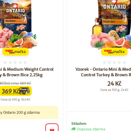
značka
značka
Hodnocení 0%
Hodnoce
ni & Medium Weight Control
Vzorek - Ontario Mini & Me
y & Brown Rice 2,25kg
Control Turkey & Brown 
Cena
24 Kč
Běžná cena 389 Kč
369 Kč
Cena za 100 g: 24 Kč
family
cena
Cena za 100 g: 16,4 Kč
vy Ontario 200 g zdarma
Skladem
Doprava zdarma