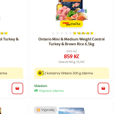
značka
cení
5×
hodnocení
í 97%, počet hodnocení: 7
Hodnocení 96%, počet hod
ol Turkey &
Ontario Mini & Medium Weight Control
Turkey & Brown Rice 6,5kg
Původní cena
999 Kč
Cena
859 Kč
Cena za 100 g: 13,2 Kč
darma
2 konzervy Ontario 200 g zdarma
Skladem
do košíku
do koš
Doprava zdarma
💥 Výprodej