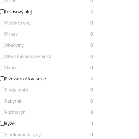
Losos
0
Lososový olej
4
Mořské ryby
0
Mrkev
0
Obiloviny
0
Olej z lněného semínka
0
Ovoce
0
Pivovarské kvasnice
4
Plody moře
0
Rakytník
0
Rozmarýn
0
Rýže
1
Sladkovodní ryby
0