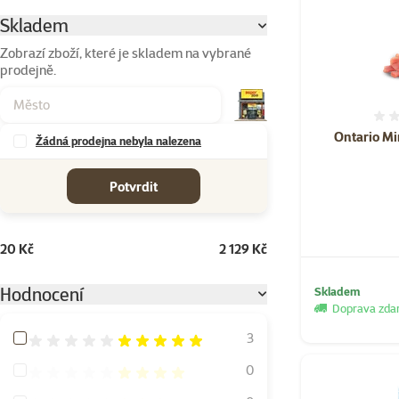
Skladem
Parametrický filtr
Zobrazí zboží, které je skladem na vybrané
prodejně.
Ontario Mi
Žádná prodejna nebyla nalezena
cena od-do
Potvrdit
20 Kč
2 129 Kč
Hodnocení
Skladem
Doprava zd
Hodnocení 100%
3
Hodnocení 80%
0