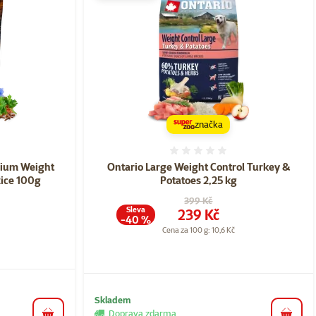
značka
ní 0%
Hodnocení 0%
dium Weight
Ontario Large Weight Control Turkey &
Rice 100g
Potatoes 2,25 kg
Původní cena
399 Kč
Sleva
Cena
239 Kč
-40 %
Cena za 100 g: 10,6 Kč
Skladem
Doprava zdarma