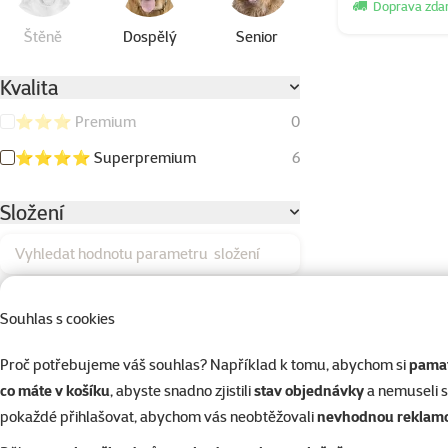
Doprava zd
Štěně
Dospělý
Senior
Kvalita
⭐⭐⭐ Premium
0
⭐⭐⭐⭐ Superpremium
6
Složení
Vyhledat hodnotu parametru složení
Batáty
0
Souhlas s cookies
Bez kuřecího masa
2
Proč potřebujeme váš souhlas? Například k tomu, abychom si
pamat
Bez obilovin (Grain Free)
0
co máte v košíku
, abyste snadno zjistili
stav objednávky
a nemuseli 
Borůvky
0
pokaždé přihlašovat, abychom vás neobtěžovali
nevhodnou reklam
Brambory/batáty
2