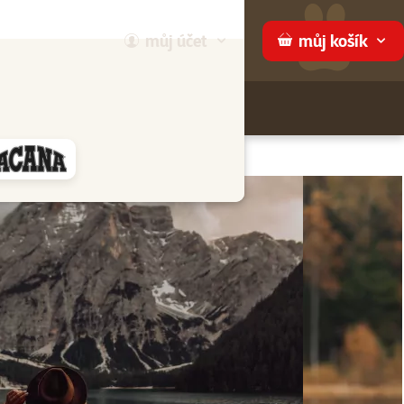
můj
účet
můj
košík
Hledej
háme