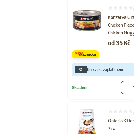
Hodnocení 10
Konzerva Ont
Chicken Piec
Chicken Nug
Cena
od 35 Kč
značka
%
Kup více, zaplať méně
Skladem
Hodnocení 99
Ontario Kitt
2kg