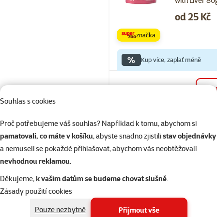
with Liver 80
Cena
od 25 Kč
značka
%
Kup více, zaplať méně
Skladem
Souhlas s cookies
Proč potřebujeme váš souhlas? Například k tomu, abychom si
Hodnocení 98
pamatovali, co máte v košíku
, abyste snadno zjistili
stav objednávky
Ontario Cat E
a nemuseli se pokaždé přihlašovat, abychom vás neobtěžovali
6,5kg
nevhodnou reklamou
.
Běžná cena 99
Děkujeme,
k vašim datům se budeme chovat slušně
.
899 Kč
family
ce
Zásady použití cookies
Cena za 100 g: 13,
Pouze nezbytné
Přijmout vše
značka