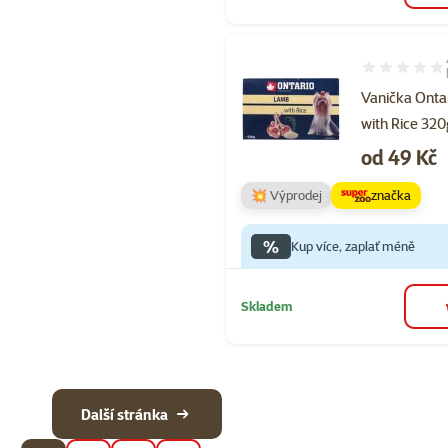
Hodnocení 10
Vanička Onta
with Rice 320
Cena
od 49 Kč
💥 Výprodej
značka
%
Kup více, zaplať méně
Skladem
Další stránka