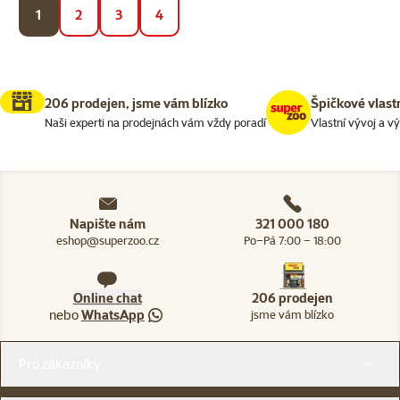
1
2
3
4
206 prodejen, jsme vám blízko
Špičkové vlast
Naši experti na prodejnách vám vždy poradí
Vlastní vývoj a v
Napište nám
321 000 180
eshop@superzoo.cz
Po–Pá 7:00 – 18:00
Online chat
206 prodejen
nebo
WhatsApp
jsme vám blízko
Menu v patičce
Pro zákazníky