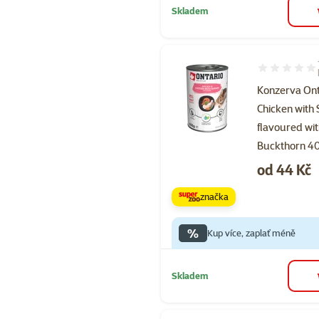
Skladem
Hodnocení 93
Konzerva Ont
Chicken with
flavoured wi
Buckthorn 4
Cena
od 44 Kč
značka
%
Kup více, zaplať méně
Skladem