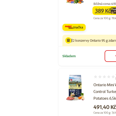
Běžná cena 419
389 Kč
family
ce
Cena za 100 g: 19,
značka
2 konzervy Ontario 95 g zda
Skladem
Hodnocení 10
Ontario Mini
Control Turk
Potatoes 6,5
Cena
491,40 K
Cena za 100 g: 7,6