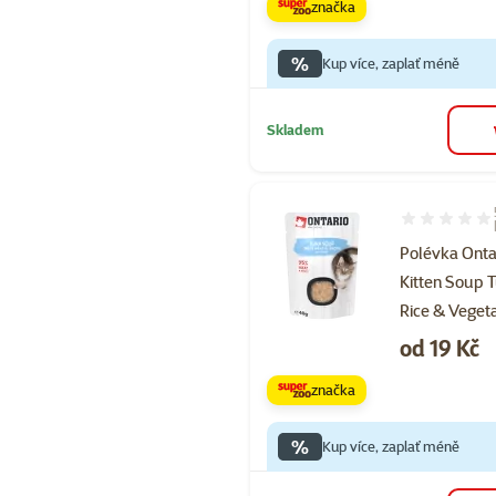
značka
%
Kup více, zaplať méně
Skladem
Hodnocení 92
Polévka Onta
Kitten Soup 
Rice & Veget
Cena
od 19 Kč
značka
%
Kup více, zaplať méně