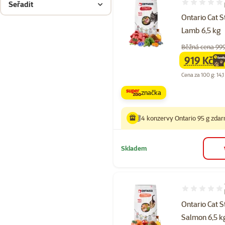
Seřadit
Hodnocení 94
Ontario Cat S
Lamb 6,5 kg
Běžná cena 99
919 Kč
family
ce
Cena za 100 g: 14,1
značka
4 konzervy Ontario 95 g zda
Skladem
Hodnocení 97
Ontario Cat S
Salmon 6,5 k