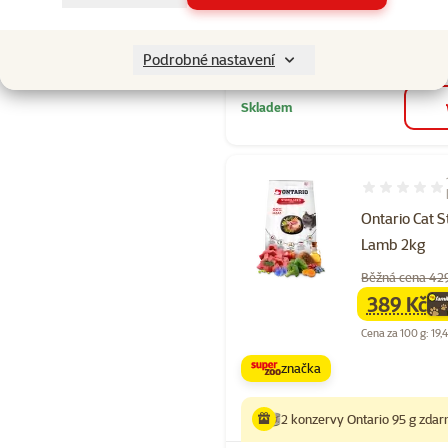
4 konzervy Ontario 95 g zda
Podrobné nastavení
Skladem
Hodnocení 10
Ontario Cat S
Lamb 2kg
Běžná cena 42
389 Kč
family
ce
Cena za 100 g: 19,
značka
2 konzervy Ontario 95 g zda