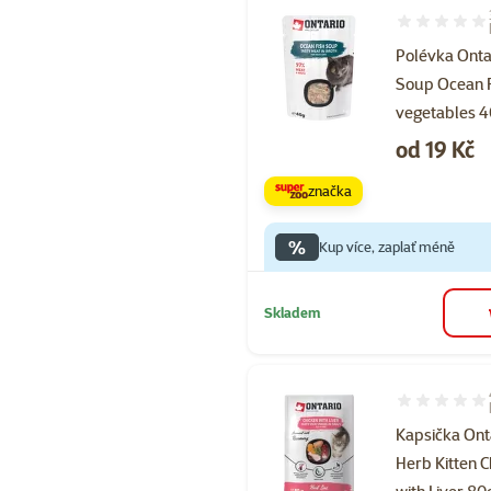
Hodnocení 10
Polévka Onta
Soup Ocean F
vegetables 
Cena
od 19 Kč
značka
%
Kup více, zaplať méně
Skladem
Hodnocení 10
Kapsička Ont
Herb Kitten 