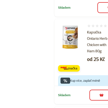
Skladem
Hodnocení 
Kapsička
Ontario Herb
Chicken with
Ham 80g
Cena
od 25 Kč
značka
%
Kup více, zaplať méně
Skladem
do 