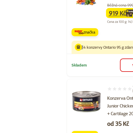
Běžná cena 99
919 Kč
family
ce
Cena za 100 g: 14,1
značka
4 konzervy Ontario 95 g zda
Skladem
Hodnocení 10
Konzerva Ont
Junior Chicke
+ Cartilage 
Cena
od 35 Kč