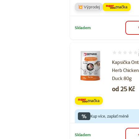
💥 Výprodej
značka
Skladem
Hodnocení 80
Kapsička Ont
Herb Chicken
Duck 80g
Cena
od 25 Kč
značka
%
Kup více, zaplať méně
Skladem