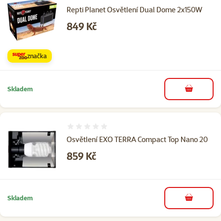
Repti Planet Osvětlení Dual Dome 2x150W
Cena
849 Kč
značka
Skladem
do košíku
Hodnocení 0%
Osvětlení EXO TERRA Compact Top Nano 20
Cena
859 Kč
Skladem
do košíku