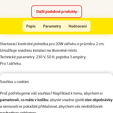
Další podobné produkty
Osvětlení GLO Glomat Controller 1 T8 20W
Popis
Parametry
Hodnocení
Na začátek stránky
superzoo.product.detail.content
Startovací kontrolní jednotka pro 20W zářivku o průměru 2 cm.
Umožňuje snadnou instalaci na libovolné místo.
Technické parametry: 230 V, 50 H, pojistka 3 ampéry.
Pro 1 zářivku.
Parametry
Souhlas s cookies
Typ přístroje
Osvětlení
Výkon (Watt)
20 W
Proč potřebujeme váš souhlas? Například k tomu, abychom si
Typ zářivky
T8
pamatovali, co máte v košíku
, abyste snadno zjistili
stav objednávky
Značka
Marina
a nemuseli se pokaždé přihlašovat, abychom vás neobtěžovali
Katalogové číslo
101-1565
nevhodnou reklamou
.