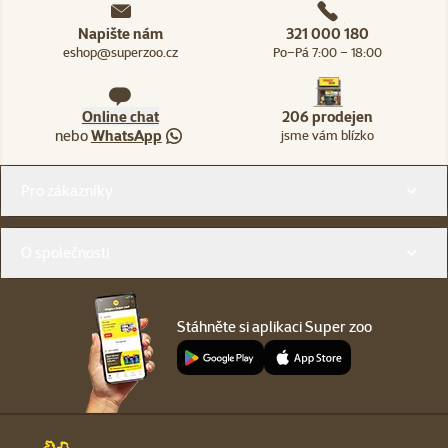
Napište nám
321 000 180
eshop@superzoo.cz
Po–Pá 7:00 – 18:00
Online chat
206 prodejen
nebo
WhatsApp
jsme vám blízko
Menu v patičce
Pro zákazníky
O společnosti
Stáhněte si aplikaci Super zoo