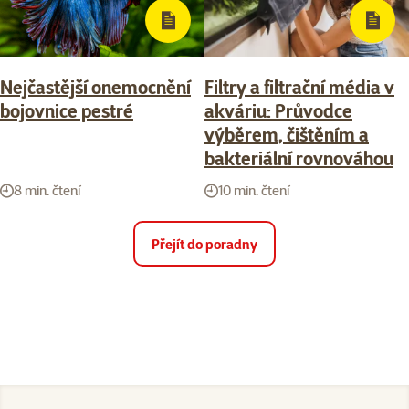
Nejčastější onemocnění
Filtry a filtrační média v
bojovnice pestré
akváriu: Průvodce
výběrem, čištěním a
bakteriální rovnováhou
8 min. čtení
10 min. čtení
Přejít do poradny