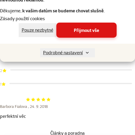
EAN
015561115650
Děkujeme,
k vašim datům se budeme chovat slušně
.
Hodnocení 100%
Zásady použití cookies
Hodnocení 1×
1×
5
Pouze nezbytné
Přijmout vše
hodnocení
4
Podrobné nastavení
3
2
1
Hodnocení 100%
Barbora Fialova ,
24. 9. 2018
perfektní věc
Články a poradna