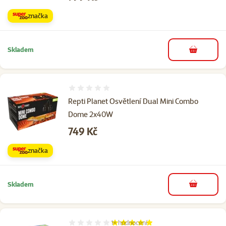
značka
Skladem
do košíku
Hodnocení 0%
Repti Planet Osvětlení Dual Mini Combo
Dome 2x40W
Cena
749 Kč
značka
Skladem
do košíku
1×
hodnocení
Hodnocení 100%, počet hodnocení: 1