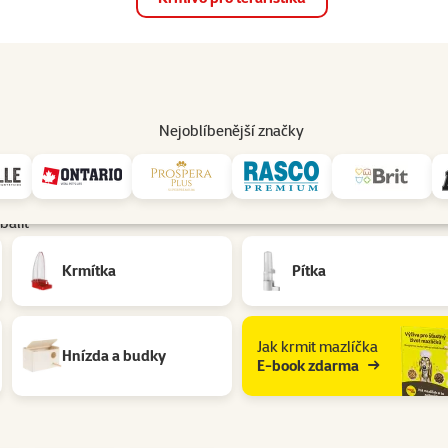
op
Akce a slevy
Prodejny
Služby
Poradna
Pomá
206
Nejoblíbenější značky
balit
Krmítka
Pítka
Jak krmit mazlíčka
Hnízda a budky
E-book zdarma