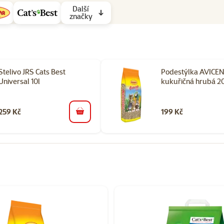
Další
značky
Stelivo JRS Cats Best
Podestýlka AVICE
Universal 10l
kukuřičná hrubá 20
259 Kč
199 Kč
do košíku
orii Vybavení klecí pro papoušky