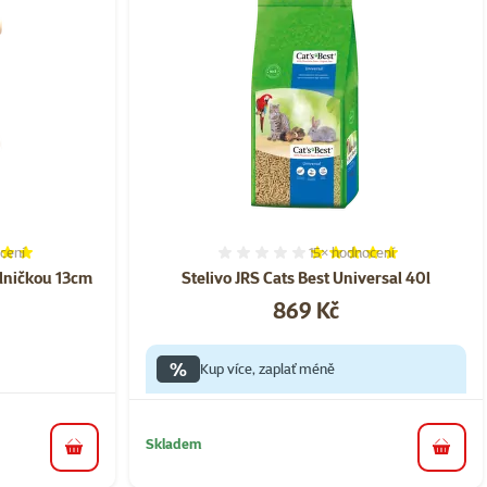
cení
15×
hodnocení
í 100%, počet hodnocení: 3
Hodnocení 99%, počet hod
olničkou 13cm
Stelivo JRS Cats Best Universal 40l
Cena
869 Kč
a
%
Kup více, zaplať méně
Skladem
do košíku
do koš