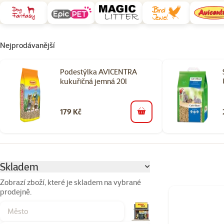
Nejprodávanější
Podestýlka AVICENTRA
kukuřičná jemná 20l
179 Kč
do košíku
Parametrický filtr
Vybrané filtry
Skladem
Zobrazí zboží, které je skladem na vybrané
prodejně.
Produkty v kateg