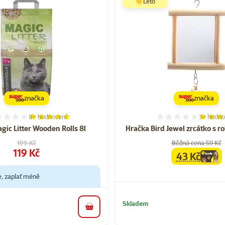
☀️Léto
značka
značka
8×
hodnocení
3×
hodno
Hodnocení 100%, počet hodnocení: 8
Hodnocen
agic Litter Wooden Rolls 8l
Hračka Bird Jewel zrcátko s r
Původní cena
199 Kč
Běžná cena 59 Kč
Cena
119 Kč
43 Kč
family
cen
e, zaplať méně
Skladem
do košíku