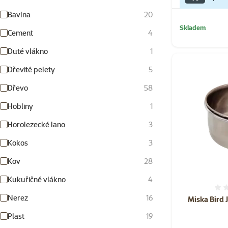
Bavlna
20
Skladem
Cement
4
Duté vlákno
1
Dřevité pelety
5
Dřevo
58
Hobliny
1
Horolezecké lano
3
Kokos
3
Kov
28
Kukuřičné vlákno
4
Nerez
16
Miska Bird 
Plast
19