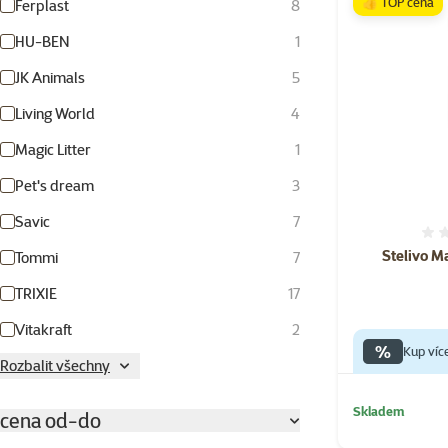
👍 TOP cena
Ferplast
8
HU-BEN
1
JK Animals
5
Living World
4
Magic Litter
1
Pet's dream
3
Savic
7
Stelivo M
Tommi
7
TRIXIE
17
Vitakraft
2
%
Kup víc
Rozbalit všechny
Skladem
cena od-do