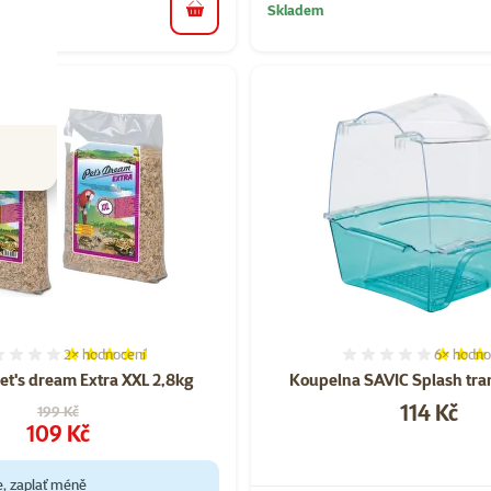
Skladem
do košíku
2×
hodnocení
6×
hodno
Hodnocení 90%, počet hodnocení: 2
Hodnocen
et's dream Extra XXL 2,8kg
Koupelna SAVIC Splash tra
Cena
114 Kč
Původní cena
199 Kč
Cena
109 Kč
e, zaplať méně