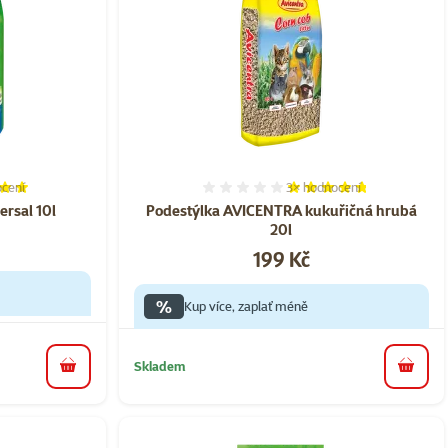
cení
3×
hodnocení
í 98%, počet hodnocení: 16
Hodnocení 93%, počet hod
ersal 10l
Podestýlka AVICENTRA kukuřičná hrubá
20l
Cena
199 Kč
%
Kup více, zaplať méně
Skladem
do košíku
do koš