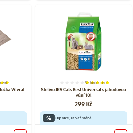
cení
5×
hodnocení
í 100%, počet hodnocení: 5
Hodnocení 100%, počet ho
ložka Wivral
Stelivo JRS Cats Best Universal s jahodovou
vůní 10l
Cena
299 Kč
%
Kup více, zaplať méně