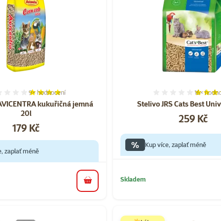
9×
hodnocení
16×
hodno
Hodnocení 84%, počet hodnocení: 9
Hodnocen
AVICENTRA kukuřičná jemná
Stelivo JRS Cats Best Univ
20l
Cena
259 Kč
Cena
179 Kč
%
Kup více, zaplať méně
e, zaplať méně
Skladem
do košíku