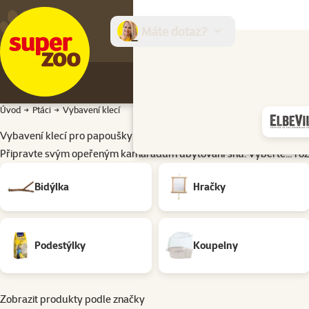
Máte dotaz?
E-sh
Úvod
Ptáci
Vybavení klecí
Vybavení klecí pro papoušky
Připravte svým opeřeným kamarádům ubytování snů. Vyberte…
roz
Podkategorie
Bidýlka
Hračky
Podestýlky
Koupelny
Zobrazit produkty podle značky