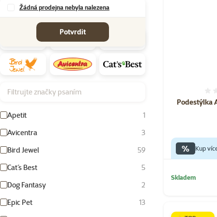
Žádná prodejna nebyla nalezena
Značky
Potvrdit
Filtrujte značky psaním
Podestýlka 
Apetit
1
Avicentra
3
%
Kup víc
Bird Jewel
59
Cat´s Best
5
Skladem
Dog Fantasy
2
Epic Pet
13