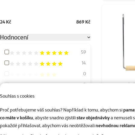
24 Kč
869 Kč
Hodnocení
Hodnocení 100%
59
Hodnocení 80%
14
Hodnocení 60%
0
Hodnocení 40%
0
Houpačka B
Hodnocení 20%
1
Souhlas s cookies
Proč potřebujeme váš souhlas? Například k tomu, abychom si
pamat
Druh ptactva
co máte v košíku
, abyste snadno zjistili
stav objednávky
a nemuseli 
pokaždé přihlašovat, abychom vás neobtěžovali
nevhodnou reklam
Andulky
63