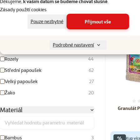
Skladem
Děkujeme,
k vašim datům se budeme chovat slušně
.
Drobný exot
55
Zásady použití cookies
Holubice
3
Pouze nezbytné
Přijmout vše
Kanárci
56
👍 TOP cena
Korely
59
Podrobné nastavení
Malý papoušek
65
Rozely
44
Střední papoušek
62
Velký papoušek
27
Žako
20
Granulát P
Materiál
Vyhledat hodnotu parametru materiál
%
Bambus
3
Kup víc