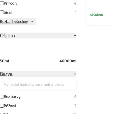
Přírodní
4
Sisal
1
Skladem
Rozbalit všechny
Objem
50ml
40000ml
Barva
Vyhledat hodnotu parametru barva
Bez barvy
6
Béžová
2