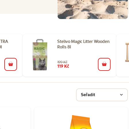
NTRA
Stelivo Magic Litter Wooden
l
Rolls 8l
199 Kč
119 Kč
do košíku
do košíku
Seřadit