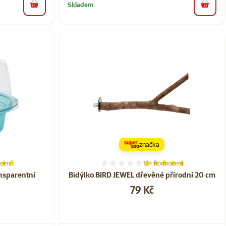
Skladem
do košíku
do koš
značka
cení
12×
hodnocení
í 93%, počet hodnocení: 6
Hodnocení 93%, počet hod
nsparentní
Bidýlko BIRD JEWEL dřevěné přírodní 20 cm
Cena
79 Kč