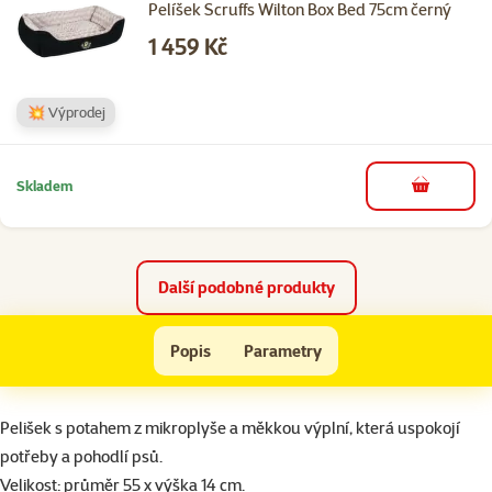
Pelíšek Scruffs Wilton Box Bed 75cm černý
Cena
1 459 Kč
💥 Výprodej
Skladem
do košíku
Další podobné produkty
Pelíšek DOG FANTASY kulatý světle zelený 55 cm
Popis
Parametry
Na začátek stránky
superzoo.product.detail.content
Pelišek s potahem z mikroplyše a měkkou výplní, která uspokojí
potřeby a pohodlí psů.
Velikost: průměr 55 x výška 14 cm.