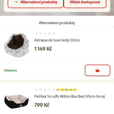
Alternativní produkty
Hlídat dostupnost
Alternativní produkty
Hodnocení 0%
Adriana de luxe šedý 50cm
Cena
1 149 Kč
Skladem
do košíku
2×
hodnocení
Hodnocení 100%, počet hodnocení: 2
Pelíšek Scruffs Wilton Box Bed 50cm černý
Cena
799 Kč