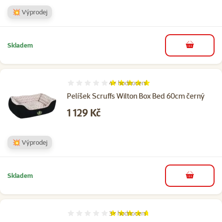
💥 Výprodej
Skladem
do košíku
4×
hodnocení
Hodnocení 100%, počet hodnocení: 4
Pelíšek Scruffs Wilton Box Bed 60cm černý
Cena
1 129 Kč
💥 Výprodej
Skladem
do košíku
3×
hodnocení
Hodnocení 93%, počet hodnocení: 3