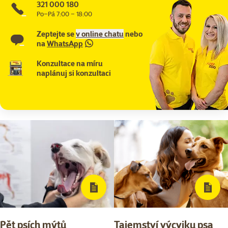
321 000 180
Po–Pá 7:00 – 18:00
Zeptejte se
v online chatu
nebo
na
WhatsApp
Konzultace na míru
naplánuj si konzultaci
Pět psích mýtů
Tajemství výcviku psa