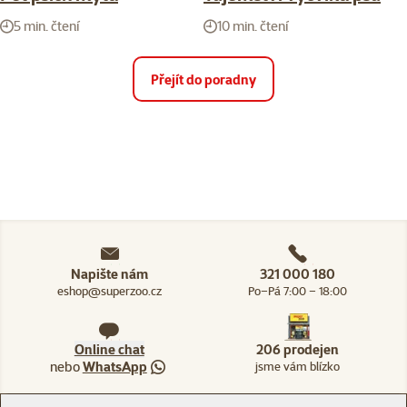
5 min. čtení
10 min. čtení
Přejít do poradny
Napište nám
321 000 180
eshop@superzoo.cz
Po–Pá 7:00 – 18:00
Online chat
206 prodejen
nebo
WhatsApp
jsme vám blízko
Menu v patičce