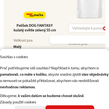
značka
Pelíšek DOG FANTASY
Vyhledat produkt
kulatý světle zelený 55 cm
Vy
Velikost psa
Velikost psa
Malý
Materiál
Materiál
Souhlas s cookies
Plyš
Barva
Proč potřebujeme váš souhlas? Například k tomu, abychom si
Barva
Zelená
pamatovali, co máte v košíku
, abyste snadno zjistili
stav objednávky
Typ pelíšku
a nemuseli se pokaždé přihlašovat, abychom vás neobtěžovali
Typ pelíšku
Pelech s bočnicemi
nevhodnou reklamou
.
Tvar pelíšku
Tvar pelíšku
Děkujeme,
k vašim datům se budeme chovat slušně
.
Kulatý
Zásady použití cookies