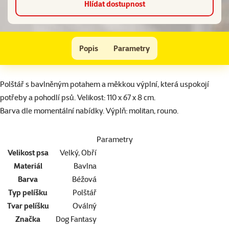
Hlídat dostupnost
Polštář DOG FANTASY bavlněný Květy béžový 110 cm
Popis
Parametry
Na začátek stránky
superzoo.product.detail.content
Polštář s bavlněným potahem a měkkou výplní, která uspokojí
potřeby a pohodlí psů. Velikost: 110 x 67 x 8 cm.
Barva dle momentální nabídky. Výplň: molitan, rouno.
Parametry
Velikost psa
Velký, Obří
Materiál
Bavlna
Barva
Béžová
Typ pelíšku
Polštář
Tvar pelíšku
Oválný
Značka
Dog Fantasy