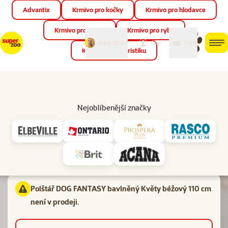
Advantix
Krmivo pro kočky
Krmivo pro hlodavce
Zav
📱 Stáhněte si novou aplikaci Super zoo.
Více informací
Krmivo pro ptáky
Krmivo pro ryby
můj
můj
Máte dotaz?
košík
účet
men
Krmivo pro teraristiku
Hled
Vl
Matrace, polštáře a podložky
Nejoblíbenější značky
značka
Hodnocení 0%
Polštář DOG FANTASY bavlněný Květy béžový 110 cm
Materiál:
Bavlna
Polštář DOG FANTASY bavlněný Květy béžový 110 cm
není v prodeji.