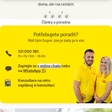
doma, ale i na cestách.
Předchozí strana
Následující strana
Přejít na stranu 1
Přejít na stranu 2
Přejít na stranu 3
Přejít na stranu 4
Články a poradna
Potřebujete poradit?
Náš tým Super zoo je tady pro vás
321 000 180
Po–Pá 7:00 – 18:00
Zeptejte se
v online chatu
nebo
na
WhatsApp
Konzultace na míru
naplánuj si konzultaci