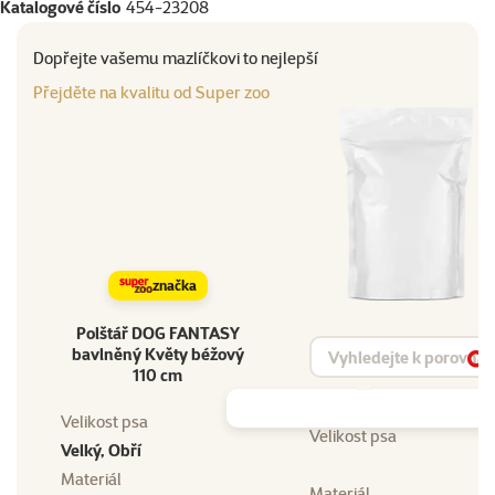
Katalogové číslo
454-23208
Dopřejte vašemu mazlíčkovi to nejlepší
Přejděte na kvalitu od Super zoo
značka
Polštář DOG FANTASY
Vyhledat produkt
bavlněný Květy béžový
Vy
110 cm
Velikost psa
Velikost psa
Velký, Obří
Materiál
Materiál