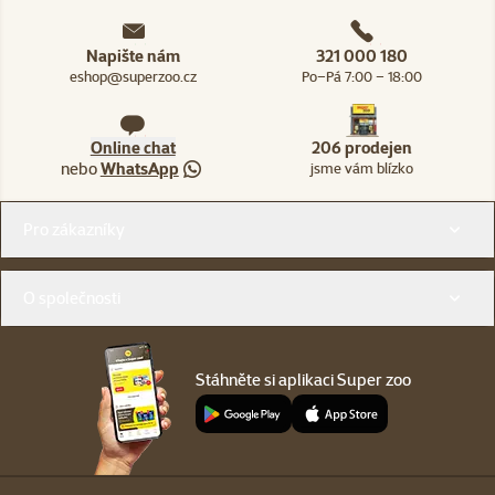
Napište nám
321 000 180
eshop@superzoo.cz
Po–Pá 7:00 – 18:00
Online chat
206 prodejen
nebo
WhatsApp
jsme vám blízko
Menu v patičce
Pro zákazníky
O společnosti
Stáhněte si aplikaci Super zoo