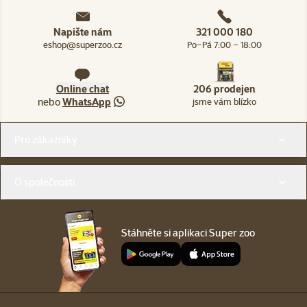
Napište nám
321 000 180
eshop@superzoo.cz
Po–Pá 7:00 – 18:00
Online chat
206 prodejen
nebo
WhatsApp
jsme vám blízko
Menu v patičce
Pro zákazníky
O společnosti
Stáhněte si aplikaci Super zoo