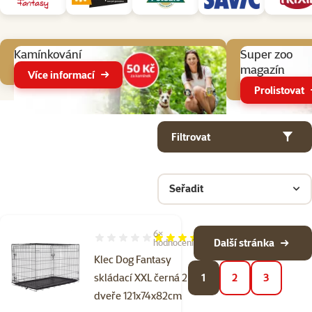
Aktuální akce
Kamínkování
Super zoo
magazín
Více informací
Prolistovat
Parametrický filtr
Vybrané filtry
Produkty v kategorii Klece a ohrádky pro psy
Filtrovat
Seřadit
6×
Hodnocení 100%, počet hodnocení: 6
Další stránka
hodnocení
Klec Dog Fantasy
skládací XXL černá 2
1
2
3
dveře 121x74x82cm