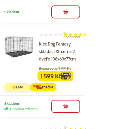
Skladem
do košíku
4×
Hodnocení 90%, počet hodnocení: 4
hodnocení
Klec Dog Fantasy
skládací XL černá 2
dveře 106x69x77cm
Běžná cena 1 799 Kč
1 599 Kč
family
cena
☀️Léto
značka
Skladem
do košíku
Doprava zdarma
2×