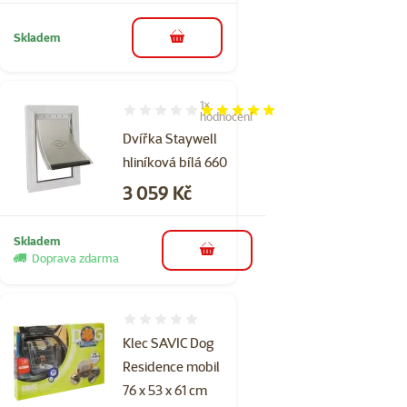
Skladem
do košíku
1×
Hodnocení 100%, počet hodnocení: 1
hodnocení
Dvířka Staywell
hliníková bílá 660
Cena
3 059 Kč
Skladem
do košíku
Doprava zdarma
Hodnocení 0%
Klec SAVIC Dog
Residence mobil
76 x 53 x 61 cm