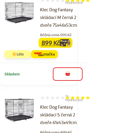
Hodnocení 100%, počet hodnocení: 2
hodnocení
Klec Dog Fantasy
skládací M černá 2
dveře 75x46x53cm
Běžná cena 999 Kč
899 Kč
family
cena
☀️Léto
značka
Skladem
do košíku
1×
Hodnocení 100%, počet hodnocení: 1
hodnocení
Klec Dog Fantasy
skládací S černá 2
dveře 61x43x49cm
Běžná cena 899 Kč