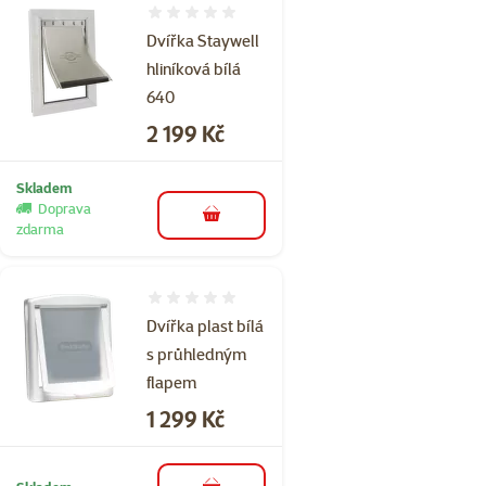
Hodnocení 0%
Dvířka Staywell
hliníková bílá
640
Cena
2 199 Kč
Skladem
Doprava
do košíku
zdarma
Hodnocení 0%
Dvířka plast bílá
s průhledným
flapem
Cena
1 299 Kč