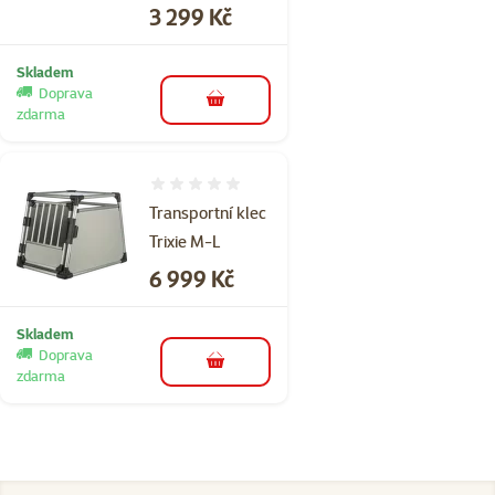
Cena
3 299 Kč
Skladem
Doprava
do košíku
zdarma
Hodnocení 0%
Transportní klec
Trixie M-L
Cena
6 999 Kč
Skladem
Doprava
do košíku
zdarma