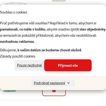
Hodnocení 92%, počet hodnocení: 5
hodnocení
Ohrádka SAVIC Dog
Souhlas s cookies
Park 2 91x61cm
Cena
3 499 Kč
Proč potřebujeme váš souhlas? Například k tomu, abychom si
pamatovali, co máte v košíku
, abyste snadno zjistili
stav objednávky
Skladem
a nemuseli se pokaždé přihlašovat, abychom vás neobtěžovali
do košíku
Doprava zdarma
nevhodnou reklamou
.
Děkujeme,
k vašim datům se budeme chovat slušně
.
1×
Hodnocení 100%, počet hodnocení: 1
hodnocení
Zásady použití cookies
Dvířka plast hnědá s
Pouze nezbytné
Přijmout vše
trans.flapem
Cena
499 Kč
Podrobné nastavení
Skladem
do košíku