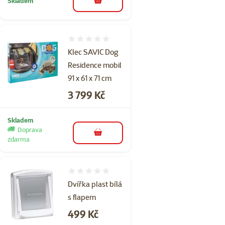
Skladem
do košíku
Hodnocení 0%
Klec SAVIC Dog
Residence mobil
91 x 61 x 71 cm
Cena
3 799 Kč
Skladem
Doprava
do košíku
zdarma
Hodnocení 0%
Dvířka plast bílá
s flapem
Cena
499 Kč