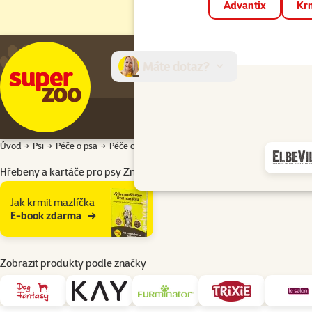
Advantix
Krm
Máte dotaz?
E-sh
Úvod
Psi
Péče o psa
Péče o srst
Hřebeny a kartáče
Hřebeny a kartá
Hřebeny a kartáče pro psy Značky: FURminator
Podkategorie
Jak krmit mazlíčka
E-book zdarma
Zobrazit produkty podle značky