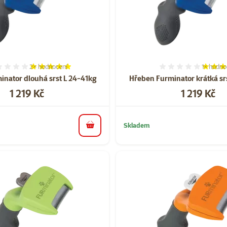
2×
hodnocení
1×
hodno
Hodnocení 100%, počet hodnocení: 2
Hodnocen
nator dlouhá srst L 24-41kg
Hřeben Furminator krátká sr
Cena
Cena
1 219 Kč
1 219 Kč
Skladem
do košíku