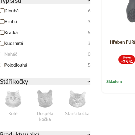
Typ srsti
Dlouhá
6
Hrubá
3
Krátká
5
Hřeben FURM
Kudrnatá
3
Naháč
0
Sleva
-25 %
Polodlouhá
5
Stáří kočky
Skladem
Kotě
Dospělá
Starší kočka
kočka
Produkty v akci