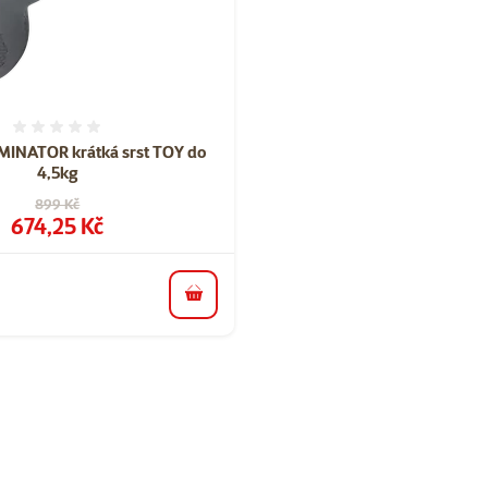
Hodnocení 0%
INATOR krátká srst TOY do
4,5kg
Původní cena
899 Kč
Cena
674,25 Kč
do košíku