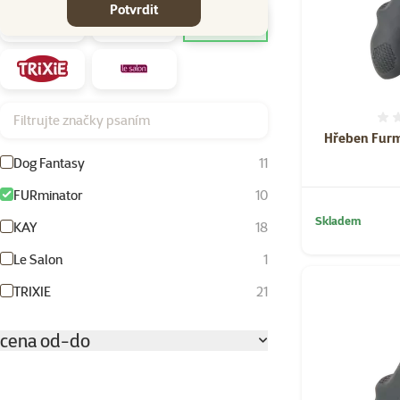
Potvrdit
Filtrujte značky psaním
Hřeben Furmi
Dog Fantasy
11
FURminator
10
Skladem
KAY
18
Le Salon
1
TRIXIE
21
cena od-do