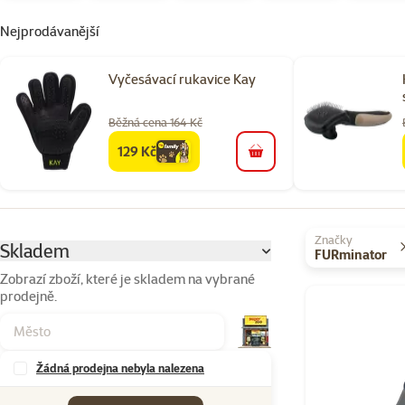
Nejprodávanější
Vyčesávací rukavice Kay
Běžná cena 164 Kč
129 Kč
family
cena
do košíku
Parametrický filtr
Vybrané filtry
Značky
Skladem
FURminator
Zobrazí zboží, které je skladem na vybrané
prodejně.
Produkty v kateg
Žádná prodejna nebyla nalezena
Značky