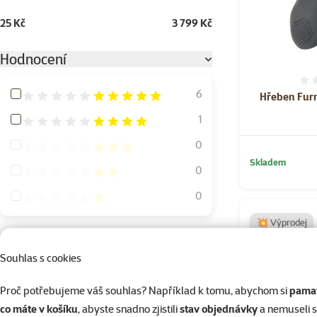
25 Kč
3 799 Kč
Hodnocení
Hodnocení 100%
6
Hřeben Furm
Hodnocení 80%
1
Hodnocení 60%
0
Skladem
Hodnocení 40%
0
Hodnocení 20%
0
💥 Výprodej
Velikost psa
Souhlas s cookies
Miniaturní
4
Proč potřebujeme váš souhlas? Například k tomu, abychom si
pamat
Malý
5
co máte v košíku
, abyste snadno zjistili
stav objednávky
a nemuseli 