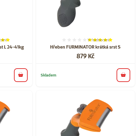
cení
1×
hodnocení
í 100%, počet hodnocení: 1
Hodnocení 100%, počet ho
st L 24-41kg
Hřeben FURMINATOR krátká srst S
Cena
879 Kč
Skladem
do košíku
do koš