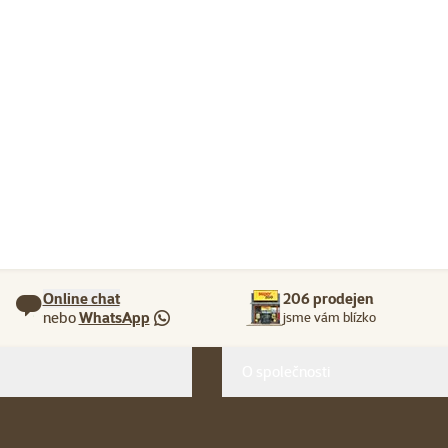
Online chat
206 prodejen
nebo
WhatsApp
jsme vám blízko
O společnosti