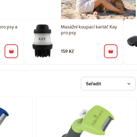
pro psy a
Masážní koupací kartáč Kay
pro psy
159 Kč
do košíku
do košíku
Seřadit