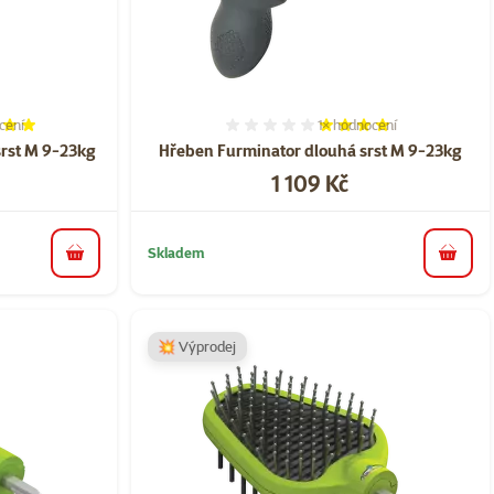
cení
1×
hodnocení
í 100%, počet hodnocení: 1
Hodnocení 80%, počet hod
rst M 9-23kg
Hřeben Furminator dlouhá srst M 9-23kg
Cena
1 109 Kč
Skladem
do košíku
do koš
💥 Výprodej