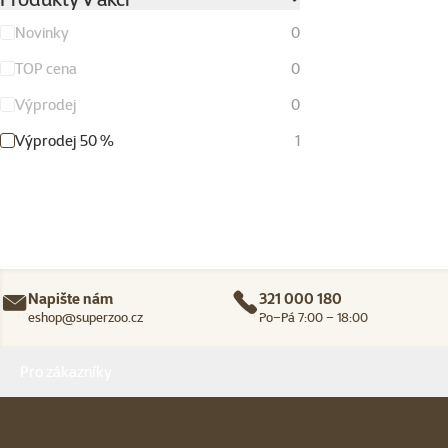
Novinky
0
TOP cena
0
Výprodej
0
Výprodej 50 %
1
Napište nám
321 000 180
eshop@superzoo.cz
Po–Pá 7:00 – 18:00
Menu v patičce
Pro zákazníky