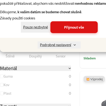
Střední
4
pokaždé přihlašovat, abychom vás neobtěžovali
nevhodnou reklam
Velký
4
Děkujeme,
k vašim datům se budeme chovat slušně
.
Zásady použití cookies
Obří
2
Pouze nezbytné
Přijmout vše
Nástavec h
Stáří psa
Sleva
-37 
Podrobné nastavení
Štěně
Dospělý
Senior
Skladem
Materiál
Guma
0
💥 Výprodej
Kov
0
Plast
0