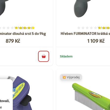
1×
hodnocení
1×
hodno
Hodnocení 100%, počet hodnocení: 1
Hodnocen
inator dlouhá srst S do 9kg
Hřeben FURMINATOR krátká s
Cena
Cena
879 Kč
1 109 Kč
Skladem
do košíku
💥 Výprodej
ovali,
se