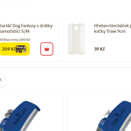
Kartáč Dog Fantasy s drátky
Hřeben blecháček 
samočistící S/M
kočky Trixie 9cm
Běžná cena 289 Kč
209 Kč
39 Kč
family
cena
do košíku
orii Hřebeny a kartáče pro psy