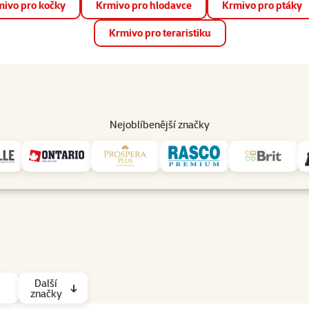
ivo pro kočky
Krmivo pro hlodavce
Krmivo pro ptáky
📱 Stáhněte si novou aplikaci Super zoo.
Více informací
Krmivo pro teraristiku
op
Akce a slevy
Prodejny
Služby
Poradna
Pomá
206
Nejoblíbenější značky
če pro psy Značky: FURminator
Další
značky