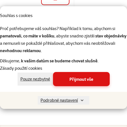
do košíku
Souhlas s cookies
Hodnocení 0%
Kartáč Dog
Proč potřebujeme váš souhlas? Například k tomu, abychom si
Fantasy
pamatovali, co máte v košíku
, abyste snadno zjistili
stav objednávky
oboustranný L
a nemuseli se pokaždé přihlašovat, abychom vás neobtěžovali
23cm
nevhodnou reklamou
.
Původní cena
139 Kč
Děkujeme,
k vašim datům se budeme chovat slušně
.
Cena
119 Kč
Zásady použití cookies
👍 TOP cena
značka
Pouze nezbytné
Přijmout vše
Skladem
do košíku
Podrobné nastavení