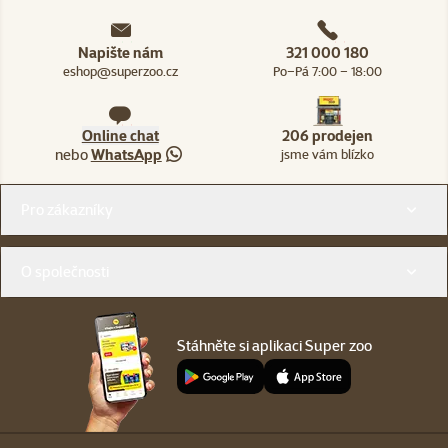
Napište nám
321 000 180
eshop@superzoo.cz
Po–Pá 7:00 – 18:00
Online chat
206 prodejen
nebo
WhatsApp
jsme vám blízko
Menu v patičce
Pro zákazníky
O společnosti
Stáhněte si aplikaci Super zoo