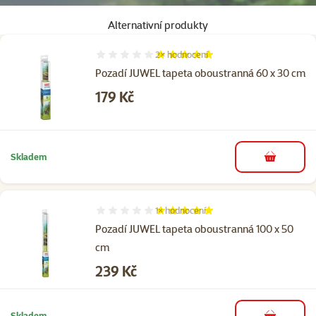
Alternativní produkty
2×
hodnocení
Hodnocení 100%, počet hodnocení: 2
Pozadí JUWEL tapeta oboustranná 60 x 30 cm
Cena
179 Kč
Skladem
do košíku
1×
hodnocení
Hodnocení 100%, počet hodnocení: 1
Pozadí JUWEL tapeta oboustranná 100 x 50
cm
Cena
239 Kč
Skladem