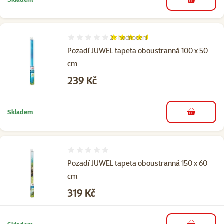
do košíku
2×
hodnocení
Hodnocení 90%, počet hodnocení: 2
Pozadí JUWEL tapeta oboustranná 100 x 50
cm
Cena
239 Kč
Skladem
do košíku
Hodnocení 0%
Pozadí JUWEL tapeta oboustranná 150 x 60
cm
Cena
319 Kč