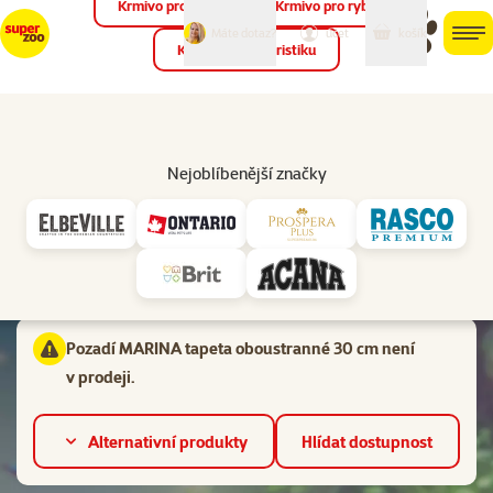
Krmivo pro ptáky
Krmivo pro ryby
můj
můj
Máte dotaz?
košík
účet
men
Krmivo pro teraristiku
Hled
Vl
Tapety a samolepky
Nejoblíbenější značky
Hodnocení 0%
Pozadí MARINA tapeta oboustranné 30 cm
Materiál:
Papír
Pozadí MARINA tapeta oboustranné 30 cm není
v prodeji.
Alternativní produkty
Hlídat dostupnost