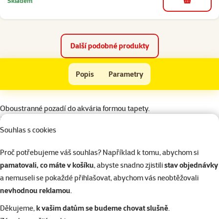
Skladem
do košíku
Další podobné produkty
Pozadí MARINA tapeta oboustranné 30 cm
Popis
Parametry
Na začátek stránky
superzoo.product.detail.content
Oboustranné pozadí do akvária formou tapety.
Šířka: 30 cm.
Souhlas s cookies
Uvedená cena je za 1cm.
Proč potřebujeme váš souhlas? Například k tomu, abychom si
Parametry
pamatovali, co máte v košíku
, abyste snadno zjistili
stav objednávky
Materiál
Papír
a nemuseli se pokaždé přihlašovat, abychom vás neobtěžovali
Barva
Přírodní
nevhodnou reklamou
.
Značka
Marina
Děkujeme,
k vašim datům se budeme chovat slušně
.
Katalogové číslo
101-11763