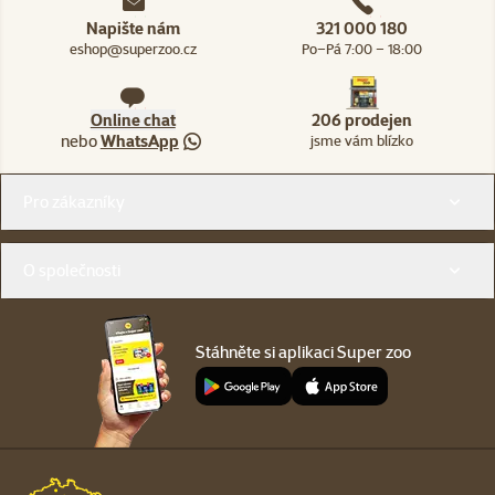
Napište nám
321 000 180
eshop@superzoo.cz
Po–Pá 7:00 – 18:00
Online chat
206 prodejen
nebo
WhatsApp
jsme vám blízko
Menu v patičce
Pro zákazníky
O společnosti
Stáhněte si aplikaci Super zoo