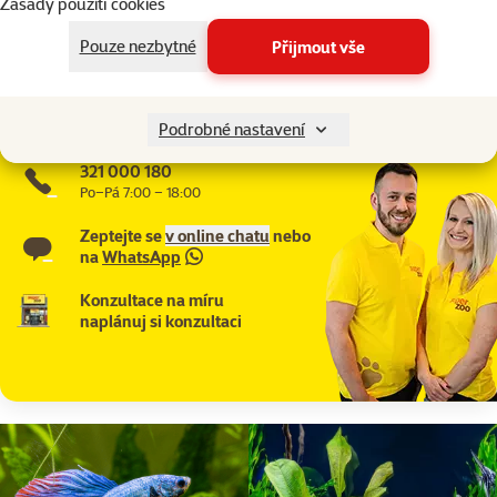
Zásady použití cookies
EAN
015561117630
Články a poradna
Pouze nezbytné
Přijmout vše
Potřebujete poradit?
Náš tým Super zoo je tady pro vás
Podrobné nastavení
321 000 180
Po–Pá 7:00 – 18:00
Zeptejte se
v online chatu
nebo
na
WhatsApp
Konzultace na míru
naplánuj si konzultaci