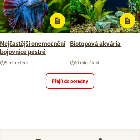
Nejčastější onemocnění
Biotopová akvária
bojovnice pestré
8 min. čtení
10 min. čtení
Přejít do poradny