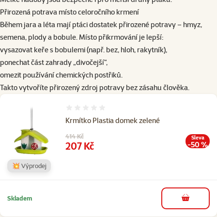
Přirozená potrava místo celoročního krmení
Během jara a léta mají ptáci dostatek přirozené potravy – hmyz,
semena, plody a bobule. Místo přikrmování je lepší:
vysazovat keře s bobulemi (např. bez, hloh, rakytník),
ponechat část zahrady „divočejší“,
omezit používání chemických postřiků.
Takto vytvoříte přirozený zdroj potravy bez zásahu člověka.
Hodnocení 0%
Krmítko Plastia domek zelené
Původní cena
414 Kč
Sleva
Cena
207 Kč
-50 %
💥 Výprodej
Skladem
do košíku