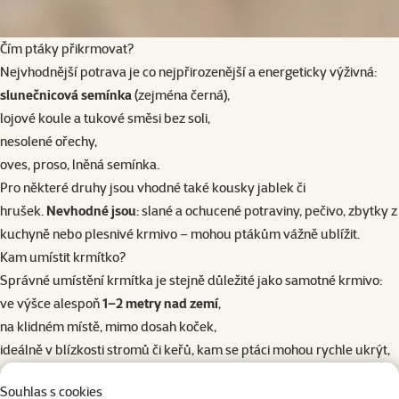
Čím ptáky přikrmovat?
Nejvhodnější potrava je co nejpřirozenější a energeticky výživná:
slunečnicová semínka
(zejména černá),
lojové koule a tukové směsi bez soli,
nesolené ořechy,
oves, proso, lněná semínka.
Pro některé druhy jsou vhodné také kousky jablek či
hrušek.
Nevhodné jsou
: slané a ochucené potraviny, pečivo, zbytky z
kuchyně nebo plesnivé krmivo – mohou ptákům vážně ublížit.
Kam umístit krmítko?
Správné umístění krmítka je stejně důležité jako samotné krmivo:
ve výšce alespoň
1–2 metry nad zemí
,
na klidném místě, mimo dosah koček,
ideálně v blízkosti stromů či keřů, kam se ptáci mohou rychle ukrýt,
ne přímo u okna nebo skleněné plochy, aby se předešlo nárazům.
Souhlas s cookies
Krmítko by mělo být
stabilní, chráněné před deštěm
a pravidelně