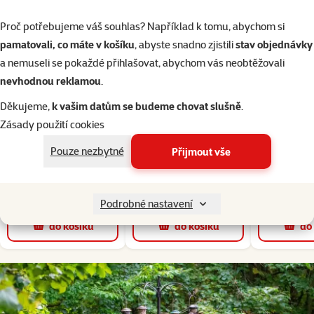
čištěné.
Proč potřebujeme váš souhlas? Například k tomu, abychom si
pamatovali, co máte v košíku
, abyste snadno zjistili
stav objednávky
a nemuseli se pokaždé přihlašovat, abychom vás neobtěžovali
nevhodnou reklamou
.
Sleva
Sleva
-50 %
-50 %
Děkujeme,
k vašim datům se budeme chovat slušně
.
Hodnocení 0%
Hodnocení 0%
Zásady použití cookies
Venkovní pítko pro
Krmítko Robin 2v1 s
Slunečnice
ptáky Plastia Finch
eurozávěsem zelené
Pouze nezbytné
Přijmout vše
čern
olivové
264 Kč
299 Kč
79
132 Kč
149 Kč
Podrobné nastavení
do košíku
do košíku
do