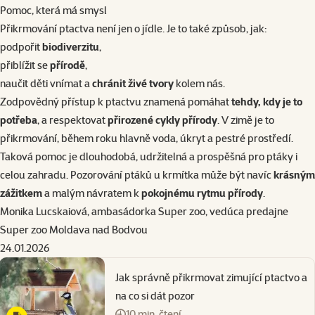
Pomoc, která má smysl
Přikrmování ptactva není jen o jídle. Je to také způsob, jak:
podpořit
biodiverzitu
,
přiblížit se
přírodě
,
naučit děti vnímat a
chránit živé tvory
kolem nás.
Zodpovědný přístup k ptactvu znamená pomáhat
tehdy, kdy je to
potřeba
, a respektovat
přirozené cykly přírody
. V zimě je to
přikrmování, během roku hlavně voda, úkryt a pestré prostředí.
Taková pomoc je dlouhodobá, udržitelná a prospěšná pro ptáky i
celou zahradu. Pozorování ptáků u krmítka může být navíc
krásným
zážitkem
a malým návratem k
pokojnému rytmu přírody
.
Monika Lucskaiová, ambasádorka Super zoo, vedúca predajne
Super zoo Moldava nad Bodvou
24.01.2026
Jak správně přikrmovat zimující ptactvo a
na co si dát pozor
10 min. čtení