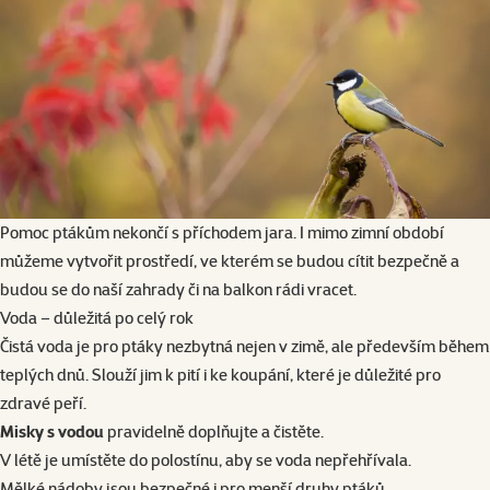
Pomoc ptákům nekončí s příchodem jara. I mimo zimní období
můžeme vytvořit prostředí, ve kterém se budou cítit bezpečně a
budou se do naší zahrady či na balkon rádi vracet.
Voda – důležitá po celý rok
Čistá voda je pro ptáky nezbytná nejen v zimě, ale především během
teplých dnů. Slouží jim k pití i ke koupání, které je důležité pro
zdravé peří.
Misky s vodou
pravidelně doplňujte a čistěte.
V létě je umístěte do polostínu, aby se voda nepřehřívala.
Mělké nádoby jsou bezpečné i pro menší druhy ptáků.