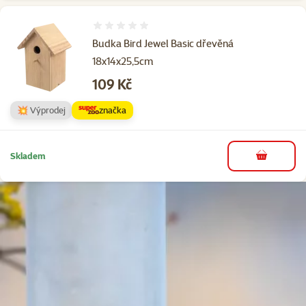
Hodnocení 0%
Budka Bird Jewel Basic dřevěná
18x14x25,5cm
Cena
109 Kč
💥 Výprodej
značka
Skladem
do košíku