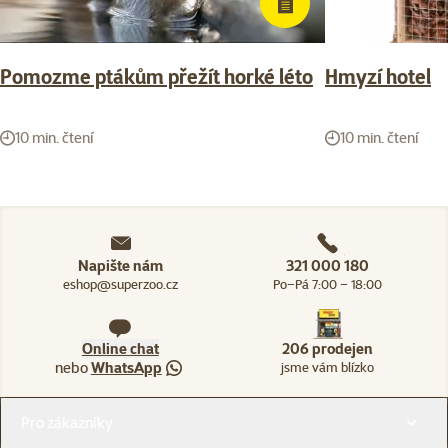
Pomozme ptákům přežít horké léto
Hmyzí hotel
10 min. čtení
10 min. čtení
Napište nám
321 000 180
eshop@superzoo.cz
Po–Pá 7:00 – 18:00
Online chat
206 prodejen
nebo
WhatsApp
jsme vám blízko
Menu v patičce
Pro zákazníky