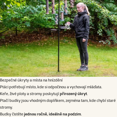
Bezpečné úkryty
a místa na hnízdění
Ptáci potřebují místo, kde si odpočinou a vychovají mláďata.
Keře, živé ploty a stromy poskytují
přirozený úkryt
.
Ptačí budky jsou vhodným doplňkem, zejména tam, kde chybí staré
stromy.
Budky čistěte
jednou ročně, ideálně na podzim
.