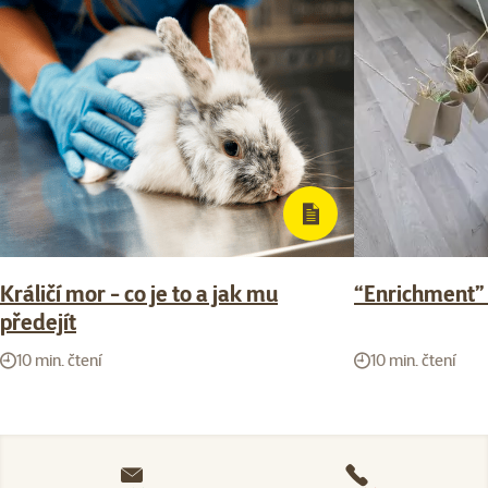
Králičí mor - co je to a jak mu
“Enrichment” 
předejít
10 min. čtení
10 min. čtení