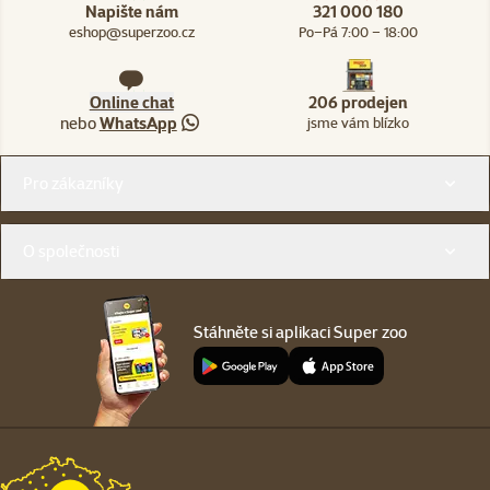
Napište nám
321 000 180
eshop@superzoo.cz
Po–Pá 7:00 – 18:00
Online chat
206 prodejen
nebo
WhatsApp
jsme vám blízko
Menu v patičce
Pro zákazníky
O společnosti
Stáhněte si aplikaci Super zoo