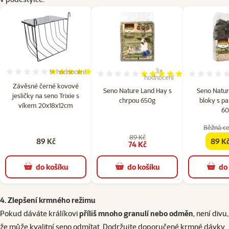
3×
1×
hodnocení
Hodnocení 100%, počet hodnocení: 1
Hodnocení 100%, počet hod
hodnocení
Závěsné černé kovové
Seno Nature Land Hay s
Seno Natur
jesličky na seno Trixie s
chrpou 650g​
bloky s p
víkem 20x18x12cm
60
Běžná ce
89 Kč
89 Kč
89 K
famil
74 Kč
do košíku
do košíku
do
4. Zlepšení krmného režimu
Pokud dáváte králíkovi
příliš mnoho granulí nebo odměn
, není divu,
že může kvalitní seno odmítat. Dodržujte doporučené krmné dávky