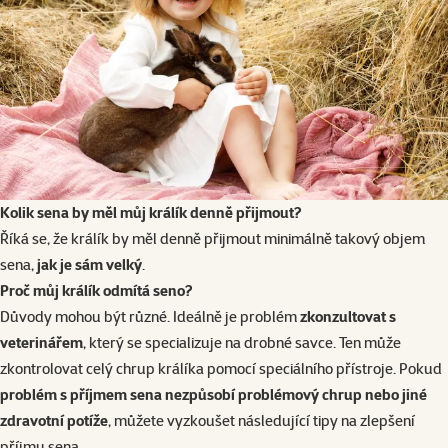
Kolik sena by měl můj králík denně přijmout?
Říká se, že králík by měl denně přijmout minimálně takový objem
sena,
jak je sám velký
.
Proč můj králík odmítá seno?
Důvody mohou být různé. Ideálně je problém
zkonzultovat s
veterinářem
, který se specializuje na drobné savce. Ten může
zkontrolovat celý chrup králíka pomocí speciálního přístroje. Pokud
problém s příjmem sena nezpůsobí problémový chrup nebo jiné
zdravotní potíže
, můžete vyzkoušet následující tipy na zlepšení
příjmu sena.