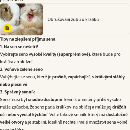
Obrušování zubů u králíků
Tipy na zlepšení příjmu sena
1. Na sen se nešetří!
Vybírejte seno
vysoké kvality (superprémiové)
, které bude pro
králíka atraktivní.
2. Voňavé zelené
seno
Vyhýbejte se senu, které je
prašné, zapáchající, s krátkými stébly
nebo plesnivé
.
3. Správný
senník
Seno musí být
snadno dostupné
. Senník umístěný příliš vysoko
může způsobit, že seno padá králíkovi na obličej a může jej
dráždit
oči nebo vyvolat kýchání
. Volte takový senník, který má
dostatečně
velké otvory
a je stabilní. Ideálně nechte i malé množství sena volně
v podestýlce.