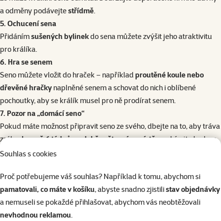
a odměny podávejte
střídmě
.
5. Ochucení sena
Přidáním
sušených bylinek
do sena můžete zvýšit jeho atraktivitu
pro králíka.
6. Hra se senem
Seno můžete vložit do hraček – například
proutěné koule nebo
dřevěné hračky
naplněné senem a schovat do nich i oblíbené
pochoutky, aby se králík musel pro ně prodírat senem.
7. Pozor na „domácí seno“
Pokud máte možnost připravit seno ze svého, dbejte na to, aby tráva
zrála
alespoň 6 týdnů na dobře větraném místě
a vybírejte louky s
vhodnými druhy trav.
Souhlas s cookies
Proč potřebujeme váš souhlas? Například k tomu, abychom si
pamatovali, co máte v košíku
, abyste snadno zjistili
stav objednávky
a nemuseli se pokaždé přihlašovat, abychom vás neobtěžovali
nevhodnou reklamou
.