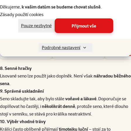
7×
hodnocení
Hodnocení 100%, počet hodnocení: 7
Hodnocení 0%
Děkujeme,
k vašim datům se budeme chovat slušně
.
Bylinky Nature Land
Tunel Epic Pet lufa 12cm
Prolézač
Botanical s modrými
Zásady použití cookies
Animals km
květy 100g
5x1
Pouze nezbytné
Přijmout vše
74 Kč
99 Kč
64
Podrobné nastavení
do košíku
do košíku
do
8. Senné
hračky
Lisované seno lze použít jako doplněk. Není však
náhradou běžného
sena
.
9. Správné uskladnění
Seno skladujte tak, aby bylo stále
voňavé a lákavé
. Doporučuje se
doplňovat ho častěji, i
několikrát denně
, protože seno, které dlouho
stojí v senníku, se stává pro králíka neatraktivní.
10. Výběr vhodné trávy
Králíci často oblíbeně přijímají
timotejku luční
– stojí za to